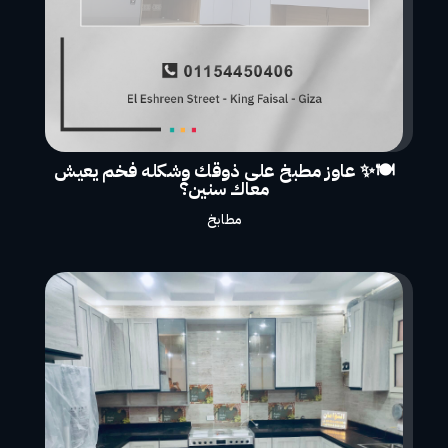
🍽️✨ عاوز مطبخ على ذوقك وشكله فخم يعيش
معاك سنين؟
مطابخ