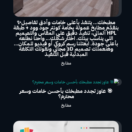
مطبخك… يتنفذ بأعلى خامات وأدق تفاصيل✨
بنقدّم مطابخ عمولة بخامة كونتر جود وود + طبقة
HPL ألماني، تنفيذ دقيق على المقاس والتصميم
اللي يناسب بيتك. اختار شكلك… واحنا نطلّعه
بأعلى جودة. ابعتلنا رسم كروكي أو فيديو للمكان…
وهنعملّك تصميم 3D مجاني ونقولك التكلفة
المبدئية قبل التنفيذ
مطابخ
🎯 عاوز تجدد مطبخك بأحسن خامات وسعر
محترم؟
مطابخ