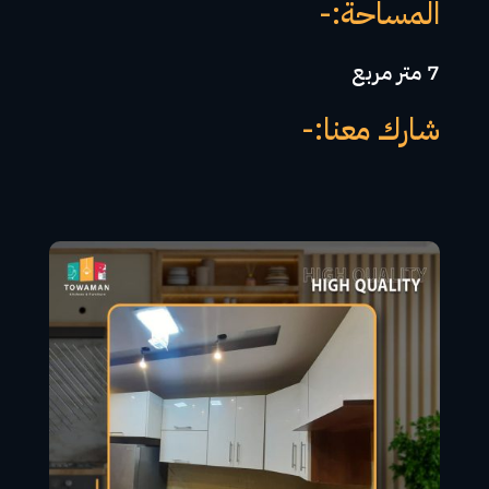
المساحة:-
7 متر مربع
شارك معنا:-