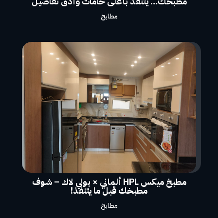
مطبخك… يتنفذ بأعلى خامات وأدق تفاصيل
مطابخ
مطبخ ميكس HPL ألماني × بولي لاك – شوف
مطبخك قبل ما يتنفذ!
مطابخ