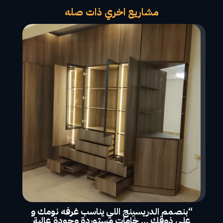
مشاريع اخري ذات صله
“بنصمم الدريسينج اللي يناسب غرفه نومك و
علي ذوقك … خامات مستوردة وجودة عالية