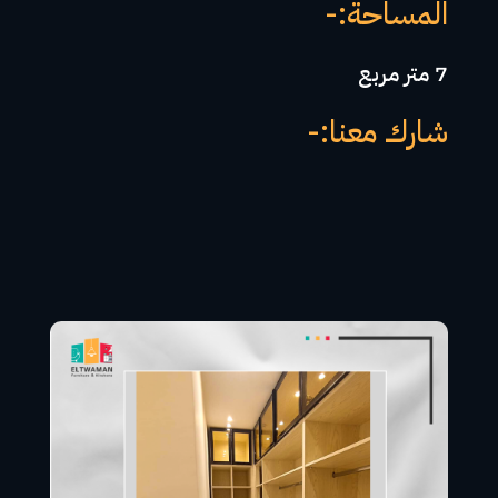
المساحة:-
7 متر مربع
شارك معنا:-