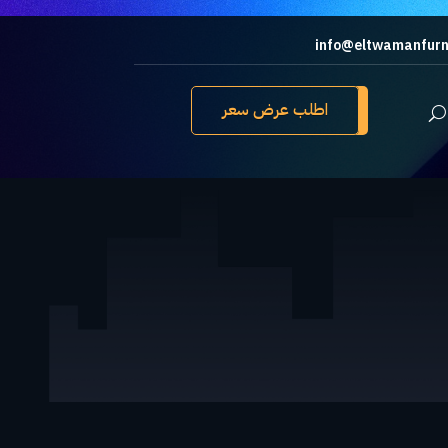
info@eltwamanfurn
اطلب عرض سعر