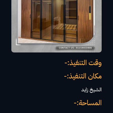
وقت التنفيذ:-
مكان التنفيذ:-
الشيخ زايد
المساحة:-