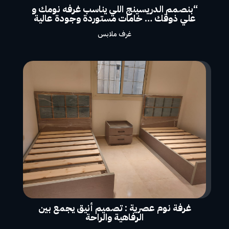
“بنصمم الدريسينج اللي يناسب غرفه نومك و
علي ذوقك … خامات مستوردة وجودة عالية
غرف ملابس
غرفة نوم عصرية : تصميم أنيق يجمع بين
الرفاهية والراحة