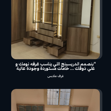
“بنصمم الدريسينج اللي يناسب غرفه نومك و
علي ذوقك … خامات مستوردة وجودة عالية
غرف ملابس