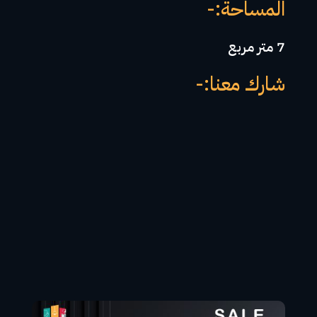
المساحة:-
7 متر مربع
شارك معنا:-