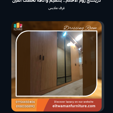
دريسنج روم الأحلام.. بتنظيم وأناقة تخطف العين
غرف ملابس