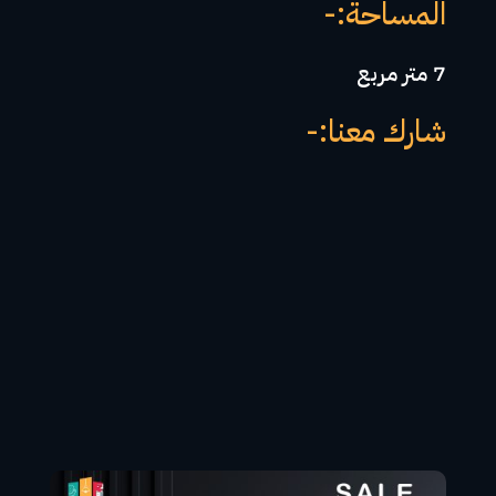
المساحة:-
7 متر مربع
شارك معنا:-