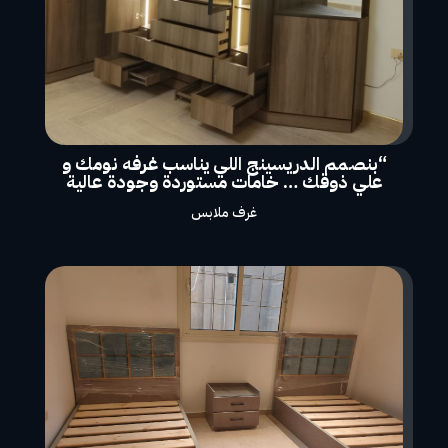
“بنصمم الدريسينج اللي يناسب غرفه نومك و
علي ذوقك … خامات مستوردة وجودة عالية
غرف ملابس