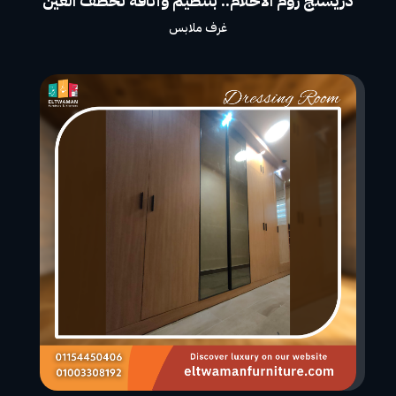
دريسنج روم الأحلام.. بتنظيم وأناقة تخطف العين
غرف ملابس