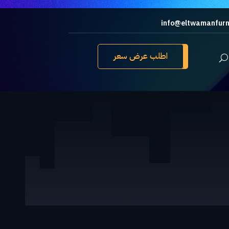
info@eltwamanfurn
اطلب عرض سعر