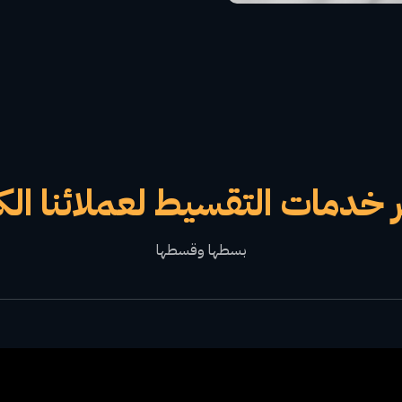
 خدمات التقسيط لعملائنا الك
بسطها وقسطها