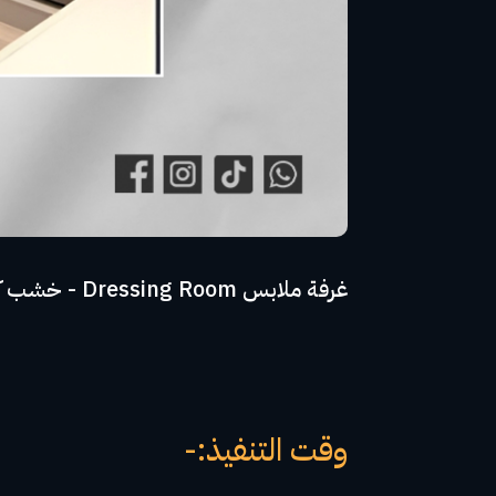
غرفة ملابس Dressing Room - خشب كونتر جود وود على طبقة HPL المانى - مقبض مميز - ضمان 10 اعوام
وقت التنفيذ:-