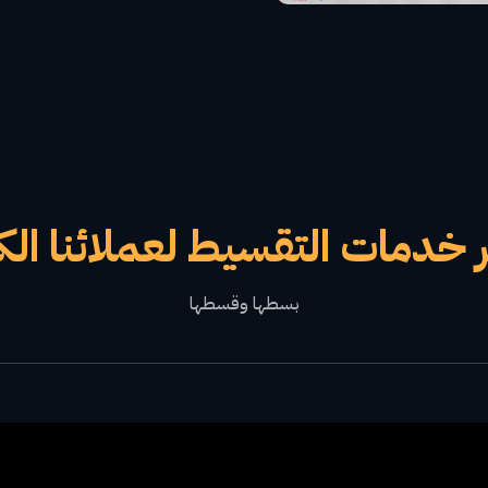
 خدمات التقسيط لعملائنا الك
بسطها وقسطها