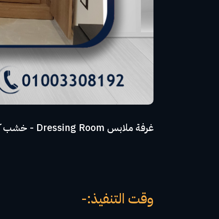
غرفة ملابس Dressing Room - خشب كونتر جود وود على طبقة HPL المانى - مقبض مميز - ضمان 10 اعوام
وقت التنفيذ:-