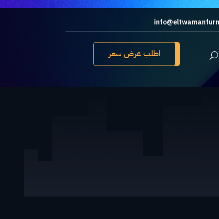
info@eltwamanfurn
اطلب عرض سعر