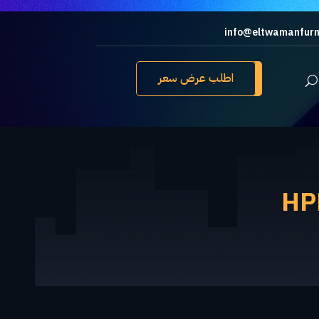
info@eltwamanfurn
اطلب عرض سعر