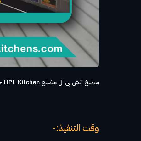
مطبخ اتش بى ال مضلع HPL Kitchen خشب كونتر جود وود - مفصلات سوف كلوز - مقبض مميز
وقت التنفيذ:-