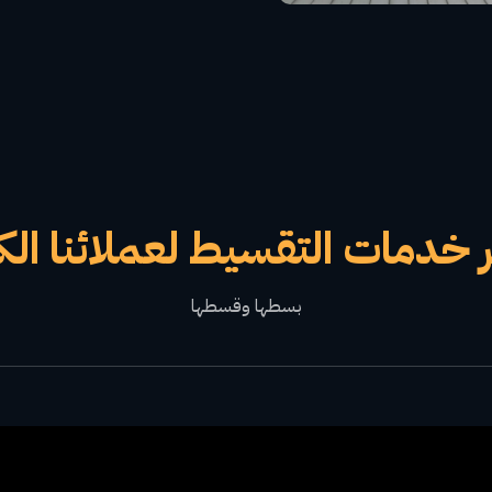
 خدمات التقسيط لعملائنا الك
بسطها وقسطها