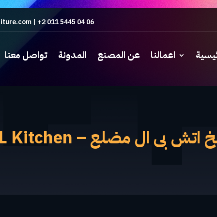
iture.com
|
+2 011 5445 04 06
ئيسية
اعمالنا
عن المصنع
المدونة
تواصل معنا
تش بى ال مضلع – HPL Kitchen