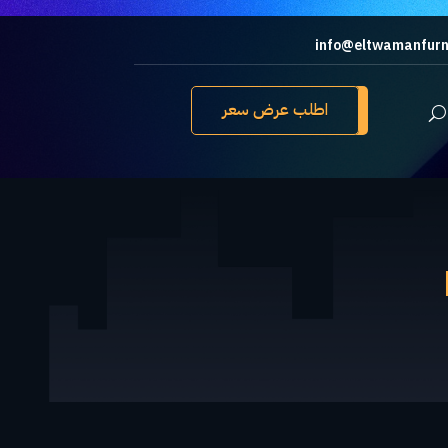
info@eltwamanfurn
اطلب عرض سعر