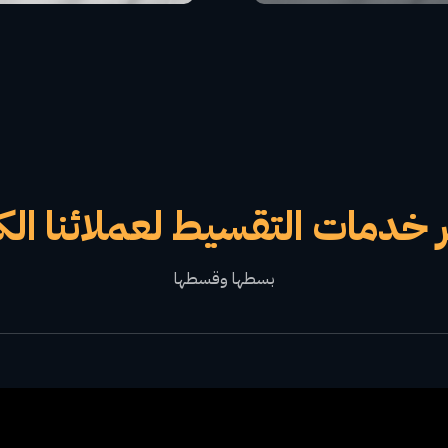
 خدمات التقسيط لعملائنا الك
بسطها وقسطها