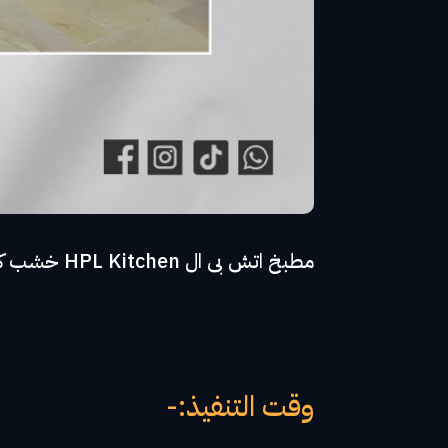
مطبخ اتش بى ال HPL Kitchen خشب كونتر جود وود - مفصلات سوف كلوز - مقبض مميز
وقت التنفيذ:-