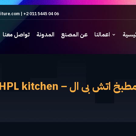
iture.com
|
+2 011 5445 04 06
ئيسية
اعمالنا
عن المصنع
المدونة
تواصل معنا
طبخ اتش بى ال – HPL kitchen