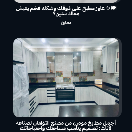
🍽️✨ عاوز مطبخ على ذوقك وشكله فخم يعيش
معاك سنين؟
مطابخ
أجمل مطابخ مودرن من مصنع التؤامان لصناعة
الأثاث: تصميم يناسب مساحتك واحتياجاتك