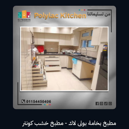
مطبخ بخامة بولى لاك - مطبخ خشب كونتر