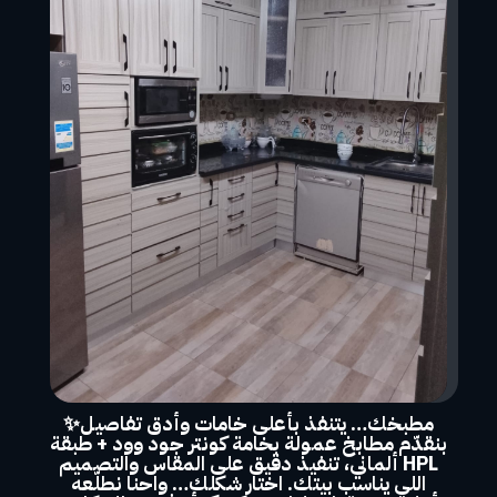
مطبخك… يتنفذ بأعلى خامات وأدق تفاصيل✨
بنقدّم مطابخ عمولة بخامة كونتر جود وود + طبقة
HPL ألماني، تنفيذ دقيق على المقاس والتصميم
اللي يناسب بيتك. اختار شكلك… واحنا نطلّعه