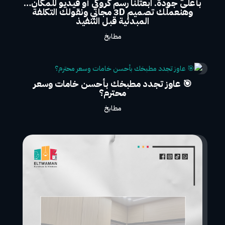
بأعلى جودة. ابعتلنا رسم كروكي أو فيديو للمكان…
وهنعملّك تصميم 3D مجاني ونقولك التكلفة
المبدئية قبل التنفيذ
مطابخ
🎯 عاوز تجدد مطبخك بأحسن خامات وسعر
محترم؟
مطابخ