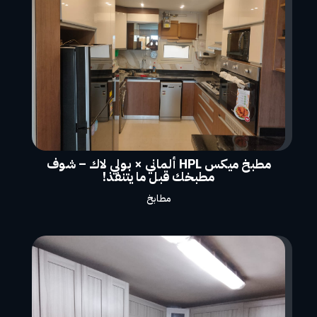
مطبخ ميكس HPL ألماني × بولي لاك – شوف
مطبخك قبل ما يتنفذ!
مطابخ