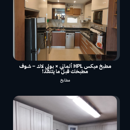
مطبخ ميكس HPL ألماني × بولي لاك – شوف
مطبخك قبل ما يتنفذ!
مطابخ