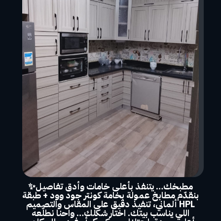
مطبخك… يتنفذ بأعلى خامات وأدق تفاصيل✨
بنقدّم مطابخ عمولة بخامة كونتر جود وود + طبقة
HPL ألماني، تنفيذ دقيق على المقاس والتصميم
اللي يناسب بيتك. اختار شكلك… واحنا نطلّعه