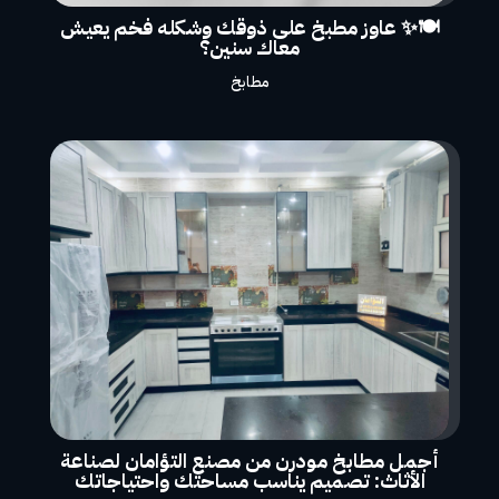
🍽️✨ عاوز مطبخ على ذوقك وشكله فخم يعيش
معاك سنين؟
مطابخ
أجمل مطابخ مودرن من مصنع التؤامان لصناعة
الأثاث: تصميم يناسب مساحتك واحتياجاتك