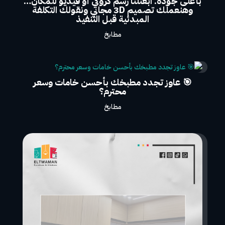
بأعلى جودة. ابعتلنا رسم كروكي أو فيديو للمكان…
وهنعملّك تصميم 3D مجاني ونقولك التكلفة
المبدئية قبل التنفيذ
مطابخ
🎯 عاوز تجدد مطبخك بأحسن خامات وسعر
محترم؟
مطابخ