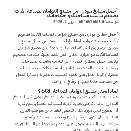
أجمل مطابخ مودرن من مصنع التؤامان لصناعة الأثاث:
تصميم يناسب مساحتك واحتياجاتك
بواسطة
ahmed elsafir
|
أبريل 7, 2025
أجمل مطابخ مودرن من مصنع التؤامان لصناعة الأثاث: تصميم
يناسب مساحتك واحتياجاتك
إذا كنت تبحث عن أجمل مطابخ
مودرن يجمع بين الشياكة، العملية، والجودة، فإن
مصنع التؤامان
لصناعة الأثاث
هو خيارك المثالي. نحن نقدم حلولًا متكاملة لتصميم
وتنفيذ أجمل المطابخ المودرن التي تناسب مختلف المساحات
وتلبي احتياجات العملاء بحرفية عالية. سواء كانت مساحة مطبخك
صغيرة أو كبيرة، نعمل على تقديم تصميمات عصرية ومبتكرة تجعل
من مطبخك مكانًا عمليًا وأنيقًا في آن واحد.
لماذا تختار مصنع التؤامان لصناعة الأثاث؟
عندما يتعلق الأمر بتصميم وتنفيذ أجمل مطابخ مودرن فان المطابخ
المودرن، فإننا نركز على تقديم تجربة استثنائية للعميل. نحن ندرك
أن المطبخ ليس مجرد مكان لتحضير الطعام، بل هو قلب المنزل
الذي يجب أن يكون مريحًا وعمليًا ويعكس شخصيتك وأسلوب
حياتك. لهذا السبب، نحرص على تقديم مجموعة من المزايا الفريدة
التي تجعلنا الخيار الأول للكثيرين: