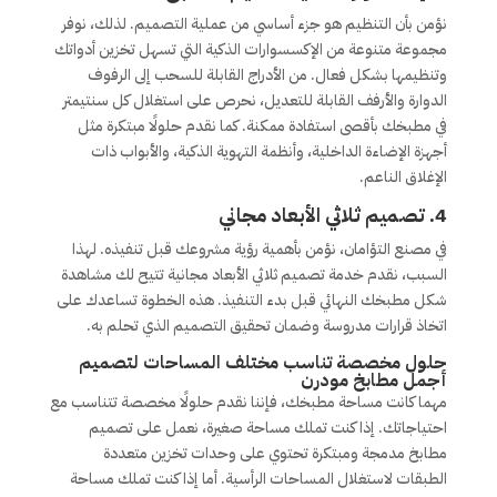
نؤمن بأن التنظيم هو جزء أساسي من عملية التصميم. لذلك، نوفر
مجموعة متنوعة من الإكسسوارات الذكية التي تسهل تخزين أدواتك
وتنظيمها بشكل فعال. من الأدراج القابلة للسحب إلى الرفوف
الدوارة والأرفف القابلة للتعديل، نحرص على استغلال كل سنتيمتر
في مطبخك بأقصى استفادة ممكنة. كما نقدم حلولًا مبتكرة مثل
أجهزة الإضاءة الداخلية، وأنظمة التهوية الذكية، والأبواب ذات
الإغلاق الناعم.
4.
تصميم ثلاثي الأبعاد مجاني
في مصنع التؤامان، نؤمن بأهمية رؤية مشروعك قبل تنفيذه. لهذا
السبب، نقدم خدمة تصميم ثلاثي الأبعاد مجانية تتيح لك مشاهدة
شكل مطبخك النهائي قبل بدء التنفيذ. هذه الخطوة تساعدك على
اتخاذ قرارات مدروسة وضمان تحقيق التصميم الذي تحلم به.
حلول مخصصة تناسب مختلف المساحات لتصميم
أجمل مطابخ مودرن
مهما كانت مساحة مطبخك، فإننا نقدم حلولًا مخصصة تتناسب مع
احتياجاتك. إذا كنت تملك مساحة صغيرة، نعمل على تصميم
مطابخ مدمجة ومبتكرة تحتوي على وحدات تخزين متعددة
الطبقات لاستغلال المساحات الرأسية. أما إذا كنت تملك مساحة