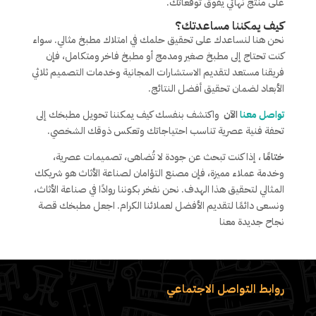
على منتج نهائي يفوق توقعاتك.
كيف يمكننا مساعدتك؟
نحن هنا لنساعدك على تحقيق حلمك في امتلاك مطبخ مثالي. سواء
كنت تحتاج إلى مطبخ صغير ومدمج أو مطبخ فاخر ومتكامل، فإن
فريقنا مستعد لتقديم الاستشارات المجانية وخدمات التصميم ثلاثي
الأبعاد لضمان تحقيق أفضل النتائج.
تواصل معنا
الآن
واكتشف بنفسك كيف يمكننا تحويل مطبخك إلى
تحفة فنية عصرية تناسب احتياجاتك وتعكس ذوقك الشخصي.
ختامًا
، إذا كنت تبحث عن جودة لا تُضاهى، تصميمات عصرية،
وخدمة عملاء مميزة، فإن مصنع التؤامان لصناعة الأثاث هو شريكك
المثالي لتحقيق هذا الهدف. نحن نفخر بكوننا روادًا في صناعة الأثاث،
ونسعى دائمًا لتقديم الأفضل لعملائنا الكرام. اجعل مطبخك قصة
نجاح جديدة معنا
روابط التواصل الاجتماعي