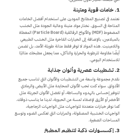
1.
خامات قوية ومتينة
نعتمد في تصنيع المطابخ المودرن على استخدام أفضل الخامات
المتاحة في السوق. نختار مواد متينة وعالية الجودة مثل الخشب
المضغوط (MDF) والألواح الرقائقية (Particle Board) المغطاة
بالميلامين، بالإضافة إلى الخيارات الفاخرة مثل الخشب الطبيعي
واللامينيت. هذه المواد لا توفر فقط متانة طويلة الأمد، بل تضمن
أيضًا مقاومة للرطوبة والحرارة والتآكل، مما يجعل مطبخك مثاليًا
للاستخدام اليومي.
2.
تشطيبات عصرية وألوان جذابة
نقدم مجموعة واسعة من التشطيبات والألوان التي تناسب جميع
الأذواق. سواء كنت تحب الألوان المحايدة مثل الأبيض والرمادي
لتوفير إحساس بالهدوء والبساطة، أو تفضل الألوان الجريئة مثل
الأخضر أو الأزرق لإضفاء لمسة من الحيوية، لدينا ما يناسب ذوقك.
كما نوفر خيارات متعددة للواجهات مثل الواجهات الزجاجية،
الواجهات الخشبية المصقولة، والمرايات التي تعكس الضوء وتوسع
المساحات الصغيرة.
3.
إكسسوارات ذكية لتنظيم المطبخ