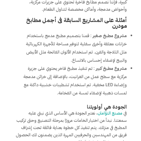
كبيرة، فإننا نصمم مطابخ فاخرة تحتوي على جزيرات مركزية،
وأحواض مدمجة، وأماكن مخصصة لتناول الطعام.
أمثلة على المشاريع السابقة فى أجمل مطابخ
مودرن
مشروع مطبخ صغير
: قمنا بتصميم مطبخ مدمج باستخدام
خزانات معلقة وأخرى سفلية لتوفير مساحة للأجهزة الكهربائية
مثل الثلاجة والفرن. تم استخدام الألوان الفاتحة مثل الأبيض
والبيج لإضفاء إحساس بالاتساع.
مشروع مطبخ كبير
: تم تنفيذ مطبخ فاخر يحتوي على جزيرة
مركزية مع سطح عمل من الغرانيت، بالإضافة إلى خزائن مدمجة
وإضاءة LED مخفية. تم استخدام تشطيبات خشبية داكنة مع
لمسات ذهبية لإضفاء لمسة من الفخامة.
الجودة هي أولويتنا
في
مصنع التؤامان
، نعتبر الجودة هي الأساس الذي نبني عليه
سمعتنا. نبدأ من اختيار الخامات مرورًا بمرحلة التصنيع وحتى تركيب
المطبخ في منزلك. يتم تنفيذ كل خطوة بعناية فائقة تحت إشراف
فريق من المهندسين والحرفيين المهرة الذين يضمنون لك الحصول