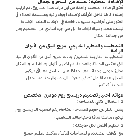
الإضاءة المخفية: لمسة من السحر والجمال
تُعتبر الإضاءة المخففة واحدة من أبرز ميزات هذا المشروع. تم تركيب
إضاءة LED داخل الأرفف
لإضفاء أجواء راقية ومساعدة العملاء في
العثور على أغراضهم بسهولة، خاصة في الأوقات الليلية. الإضاءة
ليست مجرد وسيلة للإضاءة، بل هي جزء أساسي من التصميم يعزز
من جمالية المكان.
التشطيب والمظهر الخارجي: مزيج أنيق من الألوان
الراقية
التشطيبات الخارجية للمشروع جاءت بمزيج أنيق من الألوان الراقية
التي تعكس الحداثة والفخامة. تم اختيار الألوان بعناية لتمنح المكان
مظهرًا مودرن وجذابًا، مع الحفاظ على التناسق مع باقي ديكور
المنزل. هذه الألوان تضفي شعورًا بالهدوء والراحة، مما يجعل
التجربة أكثر تميزًا.
فوائد اختيار تصميم دريسنج روم مودرن مخصص
استغلال مثالي للمساحة
:
بغض النظر عن حجم المساحة المتاحة، يتم تصميم الدريسنج روم
ليكون مناسبًا تمامًا لاحتياجاتك الشخصية.
تنظيم أفضل لكل حاجتك
:
مع الأرفف المتعددة والمساحات الذكية، يمكنك تنظيم جميع