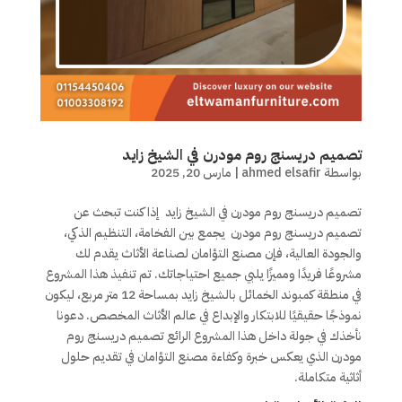
تصميم دريسنج روم مودرن في الشيخ زايد
بواسطة
ahmed elsafir
|
مارس 20, 2025
تصميم دريسنج روم مودرن في الشيخ زايد إذا كنت تبحث عن
تصميم دريسنج روم مودرن يجمع بين الفخامة، التنظيم الذكي،
والجودة العالية، فإن مصنع التؤامان لصناعة الأثاث يقدم لك
مشروعًا فريدًا ومميزًا يلبي جميع احتياجاتك. تم تنفيذ هذا المشروع
في منطقة كمبوند الخمائل بالشيخ زايد بمساحة 12 متر مربع، ليكون
نموذجًا حقيقيًا للابتكار والإبداع في عالم الأثاث المخصص. دعونا
نأخذك في جولة داخل هذا المشروع الرائع تصميم دريسنج روم
مودرن الذي يعكس خبرة وكفاءة مصنع التؤامان في تقديم حلول
أثاثية متكاملة.