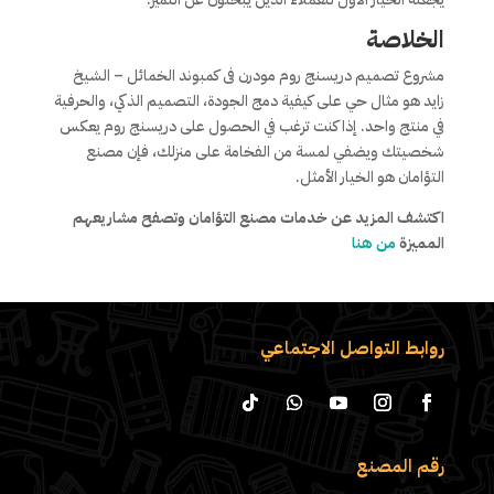
الخلاصة
مشروع تصميم دريسنج روم مودرن فى كمبوند الخمائل – الشيخ
زايد هو مثال حي على كيفية دمج الجودة، التصميم الذكي، والحرفية
في منتج واحد. إذا كنت ترغب في الحصول على دريسنج روم يعكس
شخصيتك ويضفي لمسة من الفخامة على منزلك، فإن مصنع
التؤامان هو الخيار الأمثل.
اكتشف المزيد عن خدمات مصنع التؤامان وتصفح مشاريعهم
المميزة
من هنا
روابط التواصل الاجتماعي
رقم المصنع