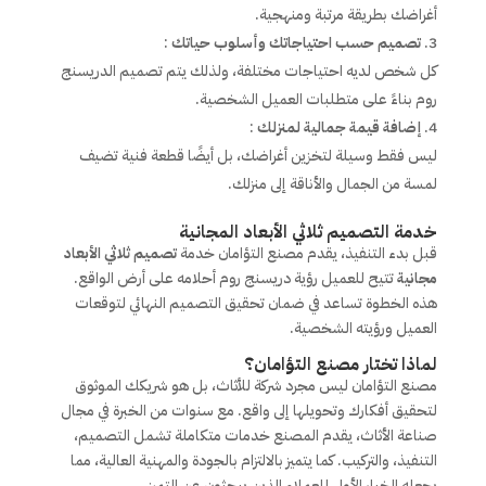
أغراضك بطريقة مرتبة ومنهجية.
تصميم حسب احتياجاتك وأسلوب حياتك
:
كل شخص لديه احتياجات مختلفة، ولذلك يتم تصميم الدريسنج
روم بناءً على متطلبات العميل الشخصية.
إضافة قيمة جمالية لمنزلك
:
ليس فقط وسيلة لتخزين أغراضك، بل أيضًا قطعة فنية تضيف
لمسة من الجمال والأناقة إلى منزلك.
خدمة التصميم ثلاثي الأبعاد المجانية
قبل بدء التنفيذ، يقدم مصنع التؤامان خدمة
تصميم ثلاثي الأبعاد
مجانية
تتيح للعميل رؤية دريسنج روم أحلامه على أرض الواقع.
هذه الخطوة تساعد في ضمان تحقيق التصميم النهائي لتوقعات
العميل ورؤيته الشخصية.
لماذا تختار مصنع التؤامان؟
مصنع التؤامان ليس مجرد شركة للأثاث، بل هو شريكك الموثوق
لتحقيق أفكارك وتحويلها إلى واقع. مع سنوات من الخبرة في مجال
صناعة الأثاث، يقدم المصنع خدمات متكاملة تشمل التصميم،
التنفيذ، والتركيب. كما يتميز بالالتزام بالجودة والمهنية العالية، مما
يجعله الخيار الأول للعملاء الذين يبحثون عن التميز.