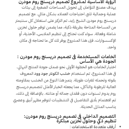
الرؤية الأساسية لمشروع تصميم دريسنج روم مودرن
يهدف مصنع التؤامان إلى تحويل المساحات الصغيرة إلى بيئات
عملية وجمالية تلبي احتياجات العملاء بشكل مثالي. مع تصميم
دريسنج روم مودرن الشيخ زايد، تم التركيز على استغلال كل سنتيمتر
من المساحة المتاحة بطريقة ذكية، مما يضمن توفير حلول تخزين
شاملة وفعالة. سواء كنت تحتاج إلى تنظيم الملابس، الأحذية، أو
الإكسسوارات، فإن هذا المشروع يوفر لك كل ما تحتاجه في مكان
واحد.
الخامات المستخدمة فى تصميم دريسنج روم مودرن :
الجودة هي الأساس
اختيار الخامات هو الخطوة الأولى نحو ضمان جودة المنتج النهائي.
في هذا المشروع، تم استخدام
خشب الكونتر جود وود
المعروف
بقوته وتحمله لفترات طويلة. يتميز هذا النوع من الخشب بمقاومته
العالية للرطوبة والتآكل، مما يجعله الخيار الأمثل لتصميم دريسنج
روم يدوم لسنوات دون فقدان جماله أو متانته. بالإضافة إلى ذلك،
تم الاهتمام بأدق التفاصيل في التشطيبات لتوفير مظهر أنيق وعصري
يناسب المنازل الحديثة.
التصميم الداخلي فى تصميم دريسنج روم مودرن:
تنظيم ذكي وحلول تخزين مبتكرة
أرفف متعددة الاستخدامات
: