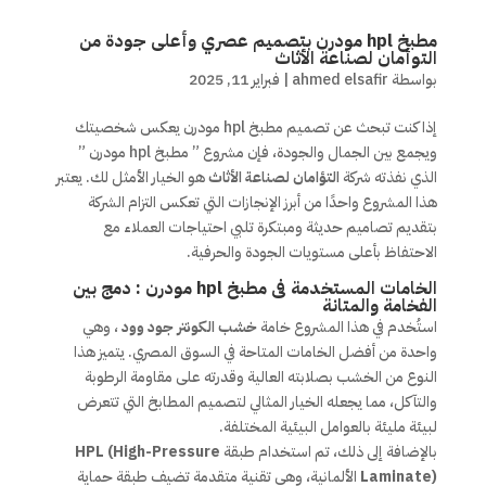
مطبخ hpl مودرن بتصميم عصري وأعلى جودة من
التوأمان لصناعة الأثاث
بواسطة
ahmed elsafir
|
فبراير 11, 2025
إذا كنت تبحث عن تصميم مطبخ hpl مودرن يعكس شخصيتك
ويجمع بين الجمال والجودة، فإن مشروع ” مطبخ hpl مودرن ”
الذي نفذته شركة
التؤامان لصناعة الأثاث
هو الخيار الأمثل لك. يعتبر
هذا المشروع واحدًا من أبرز الإنجازات التي تعكس التزام الشركة
بتقديم تصاميم حديثة ومبتكرة تلبي احتياجات العملاء مع
الاحتفاظ بأعلى مستويات الجودة والحرفية.
الخامات المستخدمة فى مطبخ hpl مودرن : دمج بين
الفخامة والمتانة
استُخدم في هذا المشروع خامة
خشب الكونتر جود وود
، وهي
واحدة من أفضل الخامات المتاحة في السوق المصري. يتميز هذا
النوع من الخشب بصلابته العالية وقدرته على مقاومة الرطوبة
والتآكل، مما يجعله الخيار المثالي لتصميم المطابخ التي تتعرض
لبيئة مليئة بالعوامل البيئية المختلفة.
بالإضافة إلى ذلك، تم استخدام طبقة
HPL (High-Pressure
Laminate)
الألمانية، وهي تقنية متقدمة تضيف طبقة حماية