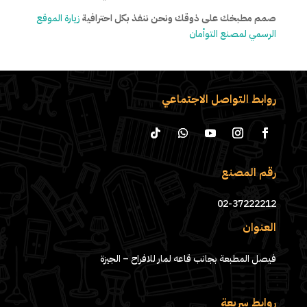
صمم مطبخك على ذوقك ونحن ننفذ بكل احترافية
زيارة الموقع
الرسمي لمصنع التوأمان
روابط التواصل الاجتماعي
رقم المصنع
02-37222212
العنوان
فيصل المطبعة بجانب قاعه لمار للافراح – الجيزة
روابط سريعة