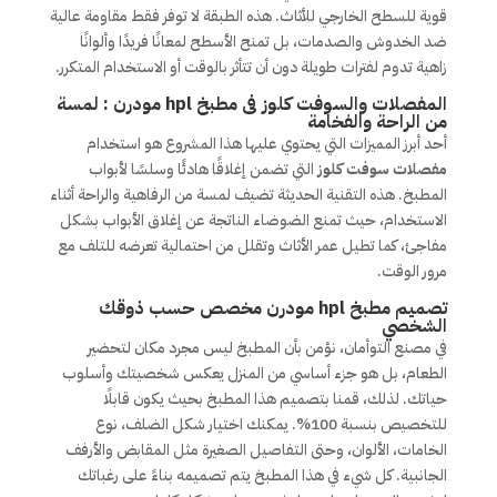
قوية للسطح الخارجي للأثاث. هذه الطبقة لا توفر فقط مقاومة عالية
ضد الخدوش والصدمات، بل تمنح الأسطح لمعانًا فريدًا وألوانًا
زاهية تدوم لفترات طويلة دون أن تتأثر بالوقت أو الاستخدام المتكرر.
المفصلات والسوفت كلوز فى مطبخ hpl مودرن : لمسة
من الراحة والفخامة
أحد أبرز المميزات التي يحتوي عليها هذا المشروع هو استخدام
مفصلات سوفت كلوز
التي تضمن إغلاقًا هادئًا وسلسًا لأبواب
المطبخ. هذه التقنية الحديثة تضيف لمسة من الرفاهية والراحة أثناء
الاستخدام، حيث تمنع الضوضاء الناتجة عن إغلاق الأبواب بشكل
مفاجئ، كما تطيل عمر الأثاث وتقلل من احتمالية تعرضه للتلف مع
مرور الوقت.
تصميم مطبخ hpl مودرن مخصص حسب ذوقك
الشخصي
في مصنع التوأمان، نؤمن بأن المطبخ ليس مجرد مكان لتحضير
الطعام، بل هو جزء أساسي من المنزل يعكس شخصيتك وأسلوب
حياتك. لذلك، قمنا بتصميم هذا المطبخ بحيث يكون قابلًا
للتخصيص بنسبة 100%. يمكنك اختيار شكل الضلف، نوع
الخامات، الألوان، وحتى التفاصيل الصغيرة مثل المقابض والأرفف
الجانبية. كل شيء في هذا المطبخ يتم تصميمه بناءً على رغباتك