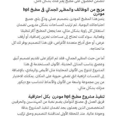
لتضمن الحصول على مطبخ يعبر عنك بشكل كامل.
مزيج من الوظائف والمظهر الجمالي فى مطبخ hpl
مودرن
يتميز هذا المطبخ المودرن بتصميم عملي وذكي يلبي جميع
احتياجاتك اليومية. تم ترتيب المساحات بشكل مدروس لضمان
استغلال كل زاوية بشكل مثالي، مما يجعل المطبخ أكثر تنظيمًا
وفعالية. سواء كنت تحتاج إلى مساحات تخزين إضافية، أو أرفف
عرض، أو حتى أدراج متعددة الأغراض، فإن هذا التصميم يوفر لك كل
ما تحتاجه.
أما من حيث المظهر الجمالي، فقد تم التركيز على تقديم تصميم أنيق
وعصري يناسب المنازل الحديثة. الألوان المستخدمة في هذا
المشروع تتنوع بين الألوان المحايدة مثل الأبيض والرمادي، بالإضافة
إلى اللمسات الزاهية التي تضفي حيوية على المكان. يمكنك الاختيار
من بين مجموعة واسعة من الألوان والأنماط لتتناسب مع ديكور
منزلك بشكل مثالي.
تنفيذ مشروع مطبخ hpl مودرن بكل احترافية
فريق العمل في مصنع التوأمان يضم نخبة من المهندسين والحرفيين
المتخصصين الذين يعملون بجد لضمان تنفيذ المشروع بدقة
وجودة عالية. منذ اللحظة الأولى لمناقشة التصميم وحتى تركيب