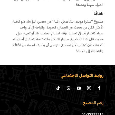
الشراء سهلة وممتعة.
ختامًا
مشروع “سفرة مودرن بتفاصيل راقية” من مصنع التؤامان هو الخيار
الأمثل لكل من يبحث عن الجمال، الجودة، والراحة في آن واحد.
سواء كنت ترغب في تجديد غرفة الطعام الخاصة بك أو تجهيز منزل
جديد، فإن هذا المشروع سيوفر لك كل ما تحتاجه لتحقيق أحلامك.
اكتشف الآن كيف يمكن لمصنع التؤامان أن يضيف لمسة من الأناقة
والفخامة إلى منزلك!
روابط التواصل الاجتماعي
رقم المصنع
02-37222212