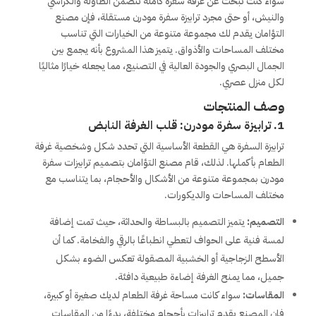
سواء كنت تبحث عن غرفة سفرة كاملة تتضمن الطاولة والكراسي
والنيش، أو حتى مجرد ترابيزة سفرة مودرن مستقلة، فإن مصنع
التؤامان يقدم لك مجموعة متنوعة من الخيارات التي تناسب
مختلف المساحات والأذواق. يتميز هذا المشروع بأنه يجمع بين
الجمال البصري والجودة العالية في التصنيع، مما يجعله خيارًا مثاليًا
لكل منزل عصري.
وصف المنتجات
1. ترابيزة سفرة مودرن: قلب الغرفة النابض
ترابيزة السفرة هي القطعة الأساسية التي تحدد شكل وشخصية غرفة
الطعام بأكملها. لذلك، قام مصنع التؤامان بتصميم ترابيزات سفرة
مودرن بمجموعة متنوعة من الأشكال والأحجام، بما يتناسب مع
مختلف المساحات والديكورات.
التصميم:
يتميز التصميم بالبساطة والحداثة، حيث تمت إضافة
لمسة فنية على الحواف لتعطي انطباعًا بالرقي والفخامة. كما أن
الأسطح الزجاجية أو الخشبية المصقولة تعكس الضوء بشكل
جميل، مما يمنح الغرفة إضاءة طبيعية دافئة.
المقاسات:
سواء كانت مساحة غرفة الطعام لديك صغيرة أو كبيرة،
فإن المصنع يقدم ترابيزات بأحجام مختلفة، بدءًا من المقاسات