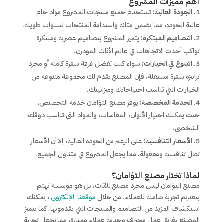
أهم مميزات المشروع
الجودة العالية:
تستخدم جميع منتجات المشروع مواد خام
عالية الجودة، مما يضمن متانة واستدامة المنتجات لسنوات طويلة.
التصاميم المبتكرة:
يتميز المشروع بتصاميم عصرية ومبتكرة
تواكب أحدث الاتجاهات في عالم الأثاث المودرن.
التنوع في الخيارات:
سواء كنت تفضل غرفة سفرة كاملة أو مجرد
ترابيزة سفرة مستقلة، فإن المصنع يقدم لك مجموعة متنوعة من
الخيارات التي تناسب احتياجاتك وميزانيتك.
الخدمة المخصصة:
يوفر مصنع التؤامان خدمة التخصيص،
حيث يمكنك اختيار الألوان، المقاسات، والمواد التي تناسب ذوقك
الشخصي.
الأسعار التنافسية:
على الرغم من الجودة العالية، إلا أن الأسعار
تظل تنافسية ومعقولة، مما يجعل المشروع في متناول الجميع.
لماذا تختار مصنع التؤامان؟
مصنع التؤامان ليس مجرد مصنع للأثاث، بل هو مؤسسة تهتم
بتقديم تجربة شاملة للعملاء. من خلال
موقعنا الإلكتروني
، يمكنك
استكشاف المزيد من التصاميم والمنتجات التي يقدمونها. كما يتميز
المصنع بفريق عمل محترف وخدمة عملاء ممتازة، مما يجعل تجربة