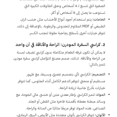
الصغيرة التي تتسع لـ 4 أشخاص وحتى الطاولات الكبيرة التي
تستوعب ما يصل إلى 8 أشخاص أو أكثر.
الخامات:
يتم استخدام أجود أنواع الأخشاب مثل خشب الزان
الطبيعي أو MDF المقاوم للخدوش والرطوبة. بالإضافة إلى ذلك،
تتوفر خيارات أخرى بأسطح زجاجية مقواة لتجنب الكسر.
2. كراسي السفرة المودرن: الراحة والأناقة في آن واحد
لا يمكن أن تكون غرفة الطعام متكاملة بدون كراسي تضيف لمسة
من الراحة والأناقة. لذلك، صمم مصنع التؤامان كراسي سفرة مودرن
تتميز بالتالي:
التصميم:
الكراسي تأتي بتصميم عصري وبسيط، مع ظهور
مستقيم أو منحني لتوفير الدعم الكامل أثناء الجلوس. كما تتوفر
خيارات بأذرع جانبية لزيادة الراحة.
المواد:
تتميز الكراسي بإطار معدني متين أو خشبي عالي الجودة، مع
وسائد مبطنة مغطاة بأقمشة فاخرة مثل القطن أو الجلد
الصناعي. هذه المواد توفر مزيجًا مثاليًا من المتانة والراحة.
الألوان:
تتوفر الكراسي بألوان متعددة مثل الأبيض، البيج، الرمادي،