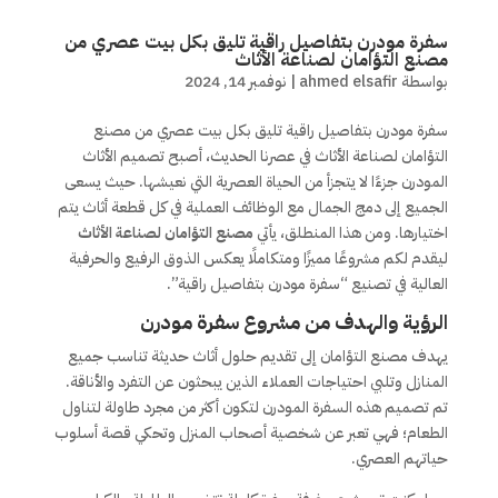
سفرة مودرن بتفاصيل راقية تليق بكل بيت عصري من
مصنع التؤامان لصناعة الأثاث
بواسطة
ahmed elsafir
|
نوفمبر 14, 2024
سفرة مودرن بتفاصيل راقية تليق بكل بيت عصري من مصنع
التؤامان لصناعة الأثاث في عصرنا الحديث، أصبح تصميم الأثاث
المودرن جزءًا لا يتجزأ من الحياة العصرية التي نعيشها. حيث يسعى
الجميع إلى دمج الجمال مع الوظائف العملية في كل قطعة أثاث يتم
اختيارها. ومن هذا المنطلق، يأتي
مصنع التؤامان لصناعة الأثاث
ليقدم لكم مشروعًا مميزًا ومتكاملًا يعكس الذوق الرفيع والحرفية
العالية في تصنيع “سفرة مودرن بتفاصيل راقية”.
الرؤية والهدف من مشروع سفرة مودرن
يهدف مصنع التؤامان إلى تقديم حلول أثاث حديثة تناسب جميع
المنازل وتلبي احتياجات العملاء الذين يبحثون عن التفرد والأناقة.
تم تصميم هذه السفرة المودرن لتكون أكثر من مجرد طاولة لتناول
الطعام؛ فهي تعبر عن شخصية أصحاب المنزل وتحكي قصة أسلوب
حياتهم العصري.