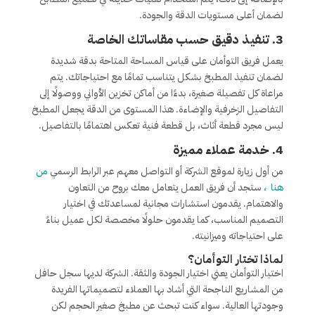
لضمان أعلى مستويات الدقة والجودة.
3.
تنفيذ دقيق حسب مقاساتك الخاصة
يعمل فريق التوأمان على قياس المساحة المتاحة بدقة شديدة
لضمان تنفيذ المطبخ بشكل يتناسب تمامًا مع احتياجاتك. يتم
مراعاة كل تفصيلة صغيرة، بدءًا من أماكن تخزين الأواني ووصولًا إلى
التفاصيل الزخرفية والإضاءة. هذا المستوى من الدقة يجعل المطبخ
ليس مجرد قطعة أثاث، بل قطعة فنية تعكس اهتمامًا بالتفاصيل.
4.
خدمة عملاء مميزة
من أول زيارة لموقع الشركة أو التواصل معهم عبر الرابط الرسمي
من
هنا
،
ستجد أن فريق العمل يتعامل معك بروح من التعاون
والاهتمام. يقدمون استشارات مجانية لمساعدتك في اختيار
التصميم المناسب، كما يقدمون حلولًا مخصصة لكل عميل بناءً
على احتياجاته وميزانيته.
لماذا تختار التوأمان؟
اختيار التوأمان يعني اختيار الجودة والثقة. الشركة لديها سجل حافل
من المشاريع الناجحة التي أشاد بها العملاء لتصميماتها الفريدة
وجودتها العالية. سواء كنت تبحث عن مطبخ صغير الحجم لكن