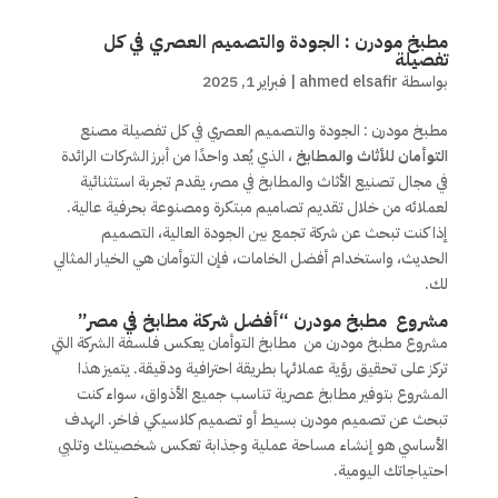
مطبخ مودرن : الجودة والتصميم العصري في كل
تفصيلة
بواسطة
ahmed elsafir
|
فبراير 1, 2025
مطبخ مودرن : الجودة والتصميم العصري في كل تفصيلة مصنع
التوأمان للأثاث والمطابخ
، الذي يُعد واحدًا من أبرز الشركات الرائدة
في مجال تصنيع الأثاث والمطابخ في مصر، يقدم تجربة استثنائية
لعملائه من خلال تقديم تصاميم مبتكرة ومصنوعة بحرفية عالية.
إذا كنت تبحث عن شركة تجمع بين الجودة العالية، التصميم
الحديث، واستخدام أفضل الخامات، فإن التوأمان هي الخيار المثالي
لك.
مشروع مطبخ مودرن “أفضل شركة مطابخ في مصر”
مشروع مطبخ مودرن من مطابخ التوأمان يعكس فلسفة الشركة التي
تركز على تحقيق رؤية عملائها بطريقة احترافية ودقيقة. يتميز هذا
المشروع بتوفير مطابخ عصرية تناسب جميع الأذواق، سواء كنت
تبحث عن تصميم مودرن بسيط أو تصميم كلاسيكي فاخر. الهدف
الأساسي هو إنشاء مساحة عملية وجذابة تعكس شخصيتك وتلبي
احتياجاتك اليومية.