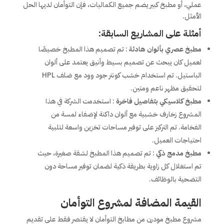
عملي، أو مطبخ كبير يضم جميع الكماليات، فإن التوأمان لديها الحل
الأمثل.
أمثلة على المشاريع السابقة:
مطبخ عصري بألوان هادئة
: تم تصميم هذا المطبخ خصيصًا
لعميل كان يبحث عن تصميم بسيط وأنيق يعتمد على ألوان
الباستيل. تم استخدام خشب كونتر جود وود مع ضلف HPL
لتحقيق مظهر ناعم ومتين.
مطبخ كلاسيكي بتفاصيل فاخرة
: استخدمت الشركة في هذا
المشروع زخارف خشبية مع ألوان داكنة لإضفاء لمسة من
الفخامة. تم التركيز على توفير مساحات تخزين واسعة لتلبية
احتياجات العميل.
مطبخ مدمج ذكي
: تم تصميم هذا المطبخ لشقة صغيرة، حيث
تم استغلال كل زاوية بطريقة ذكية لضمان توفير مساحة دون
التضحية بالوظائف.
القيمة المضافة لمشروع التوأمان
مشروع مطبخ مودرن من مطابخ التوأمان لا يقتصر فقط على تقديم