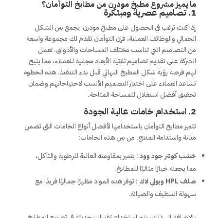
ما يميز مشروع
مطبخ مودرن من
مطابخ التوأمان؟
1.
تصاميم عصرية ومبتكرة
إذا كنت ترغب في الحصول على مطبخ مودرن يجمع بين الشكل
الجمالي والوظائف العملية، فإن التوأمان تقدم لك مجموعة واسعة
من التصاميم التي تناسب مختلف المساحات والأذواق. تعمل
الشركة على تقديم تصاميم ثلاثية الأبعاد مجانية للعملاء، مما يتيح
لهم فرصة رؤية شكل المطبخ النهائي قبل بدء التنفيذ. هذه الخطوة
تساعد العملاء على اختيار التصميم الأنسب لاحتياجاتهم وضمان
تحقيق أفضل استغلال للمساحة المتاحة.
2.
استخدام خامات عالية الجودة
تتميز مطابخ التوأمان باستخدامها لأفضل أنواع الخامات التي تضمن
متانة واستدامة المنتج. من بين هذه الخامات:
خشب كونتر جود وود
: يتميز بمقاومته العالية للرطوبة والتآكل،
مما يجعله خيارًا مثاليًا للمطابخ.
ضلف HPL وبولي لاك
: توفر هذه المواد مظهرًا جماليًا فريدًا مع
سهولة التنظيف والصيانة.
بالإضافة إلى ذلك، يتم استخدام تقنيات حديثة في تصنيع المطابخ