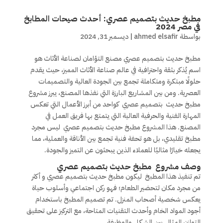
مطبخ حديث بتصميم عصري: أحدث صيحات المطابخ
في مصر 2024
بواسطة
ahmed elsafir
|
ديسمبر 31, 2024
مطبخ حديث بتصميم عصري مصنع التؤامان لصناعة الأثاث هو
اسم يُذكر بثقة واحترافية في عالم صناعة الأثاث المميز، حيث يقدم
حلولًا مبتكرة ومتكاملة تجمع بين الجودة العالية والتصميمات
العصرية. ومن بين المشاريع البارزة التي نفذها المصنع، يبرز مشروع
مطبخ حديث بتصميم عصري
كواحد من أبرز الأعمال التي تعكس
المهارة الفنية والحرفية العالية التي يتمتع بها فريق العمل في
المصنع. هذا المشروع مطبخ حديث بتصميم عصري ليس مجرد
مطبخ تقليدي، بل هو تحفة فنية تجمع بين الأناقة والعملية، مما
يجعله خيارًا مثاليًا للعملاء الذين يبحثون عن التميز والجودة.
وصف مشروع مطبخ حديث بتصميم عصري
تم تنفيذ هذا المطبخ ليكون مطبخ حديث بتصميم عصري و أكثر
من مجرد مكان لتحضير الطعام؛ فهو ركن اجتماعي وأسلوب حياة
يعكس شخصية أصحاب المنزل. تم تصميم المطبخ باستخدام
أجود المواد الخام وأحدث التقنيات المتاحة، مع التركيز على تحقيق
التوازن المثالي بين الشكل والوظيفة.