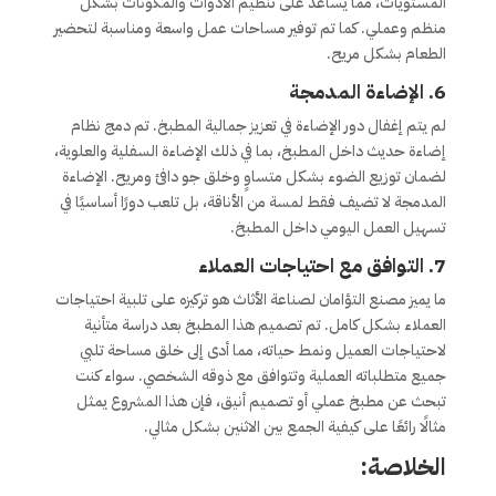
المستويات، مما يساعد على تنظيم الأدوات والمكونات بشكل
منظم وعملي. كما تم توفير مساحات عمل واسعة ومناسبة لتحضير
الطعام بشكل مريح.
6. الإضاءة المدمجة
لم يتم إغفال دور الإضاءة في تعزيز جمالية المطبخ. تم دمج نظام
إضاءة حديث داخل المطبخ، بما في ذلك الإضاءة السفلية والعلوية،
لضمان توزيع الضوء بشكل متساوٍ وخلق جو دافئ ومريح. الإضاءة
المدمجة لا تضيف فقط لمسة من الأناقة، بل تلعب دورًا أساسيًا في
تسهيل العمل اليومي داخل المطبخ.
7. التوافق مع احتياجات العملاء
ما يميز مصنع التؤامان لصناعة الأثاث هو تركيزه على تلبية احتياجات
العملاء بشكل كامل. تم تصميم هذا المطبخ بعد دراسة متأنية
لاحتياجات العميل ونمط حياته، مما أدى إلى خلق مساحة تلبي
جميع متطلباته العملية وتتوافق مع ذوقه الشخصي. سواء كنت
تبحث عن مطبخ عملي أو تصميم أنيق، فإن هذا المشروع يمثل
مثالًا رائعًا على كيفية الجمع بين الاثنين بشكل مثالي.
الخلاصة: