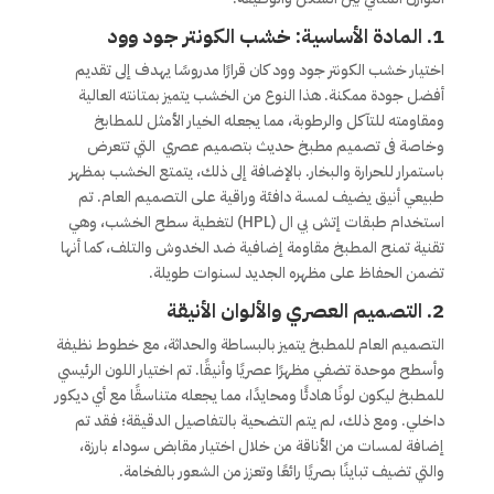
1. المادة الأساسية: خشب الكونتر جود وود
اختيار خشب الكونتر جود وود كان قرارًا مدروسًا يهدف إلى تقديم
أفضل جودة ممكنة. هذا النوع من الخشب يتميز بمتانته العالية
ومقاومته للتآكل والرطوبة، مما يجعله الخيار الأمثل للمطابخ
وخاصة فى تصميم مطبخ حديث بتصميم عصري التي تتعرض
باستمرار للحرارة والبخار. بالإضافة إلى ذلك، يتمتع الخشب بمظهر
طبيعي أنيق يضيف لمسة دافئة وراقية على التصميم العام. تم
استخدام طبقات إتش بي ال (HPL) لتغطية سطح الخشب، وهي
تقنية تمنح المطبخ مقاومة إضافية ضد الخدوش والتلف، كما أنها
تضمن الحفاظ على مظهره الجديد لسنوات طويلة.
2. التصميم العصري والألوان الأنيقة
التصميم العام للمطبخ يتميز بالبساطة والحداثة، مع خطوط نظيفة
وأسطح موحدة تضفي مظهرًا عصريًا وأنيقًا. تم اختيار اللون الرئيسي
للمطبخ ليكون لونًا هادئًا ومحايدًا، مما يجعله متناسقًا مع أي ديكور
داخلي. ومع ذلك، لم يتم التضحية بالتفاصيل الدقيقة؛ فقد تم
إضافة لمسات من الأناقة من خلال اختيار مقابض سوداء بارزة،
والتي تضيف تباينًا بصريًا رائعًا وتعزز من الشعور بالفخامة.