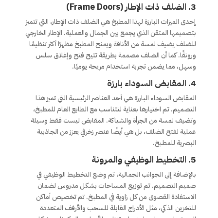
3. الضلف ذات الإطار (Frame Doors)
إحدى الميزات البارزة لهذا المطبخ هي الضلف ذات الإطار، التي تتميز
بتصميمها المتقن الذي يجمع بين الجمال والعملية. الإطار الخارجي
للضلف يضيف لمسة من الأناقة ويمنح المطبخ مظهرًا أكثر تنظيمًا
ورونقًا. كما أن الضلف مصممة بطريقة تتيح فتح وإغلاق سلس
وسهل، مما يضمن تجربة استخدام مريحة يوميًا.
4. المقابض السوداء بارزة
المقابض السوداء البارزة هي أحد العناصر الرئيسية التي تميز هذا
التصميم. تم اختيارها بعناية لتتناسب مع الطابع العام للمطبخ،
وتضيف لمسة من الجرأة والشياكة. المقابض ليست فقط وسيلة
عملية لفتح الضلف، بل هي أيضًا عنصر زخرفي يعزز من الجاذبية
البصرية للمطبخ.
5. التخطيط الوظيفي والمرونة
بالإضافة إلى الجوانب الجمالية، تم وضع التخطيط الوظيفي في
صميم التصميم. تم توزيع المساحات بشكل مدروس لضمان
الاستفادة القصوى من كل زاوية في المطبخ. تم تخصيص أماكن
للتخزين الذكي، مثل الأدراج القابلة للسحب والأرفف المتعددة