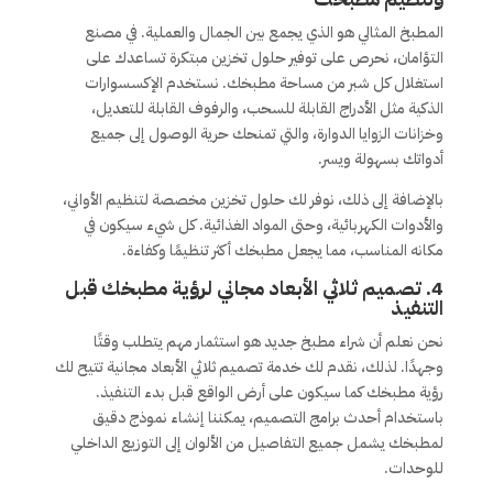
المطبخ المثالي هو الذي يجمع بين الجمال والعملية. في مصنع
التؤامان، نحرص على توفير حلول تخزين مبتكرة تساعدك على
استغلال كل شبر من مساحة مطبخك. نستخدم الإكسسوارات
الذكية مثل الأدراج القابلة للسحب، والرفوف القابلة للتعديل،
وخزانات الزوايا الدوارة، والتي تمنحك حرية الوصول إلى جميع
أدواتك بسهولة ويسر.
بالإضافة إلى ذلك، نوفر لك حلول تخزين مخصصة لتنظيم الأواني،
والأدوات الكهربائية، وحتى المواد الغذائية. كل شيء سيكون في
مكانه المناسب، مما يجعل مطبخك أكثر تنظيمًا وكفاءة.
4. تصميم ثلاثي الأبعاد مجاني لرؤية مطبخك قبل
التنفيذ
نحن نعلم أن شراء مطبخ جديد هو استثمار مهم يتطلب وقتًا
وجهدًا. لذلك، نقدم لك خدمة تصميم ثلاثي الأبعاد مجانية تتيح لك
رؤية مطبخك كما سيكون على أرض الواقع قبل بدء التنفيذ.
باستخدام أحدث برامج التصميم، يمكننا إنشاء نموذج دقيق
لمطبخك يشمل جميع التفاصيل من الألوان إلى التوزيع الداخلي
للوحدات.