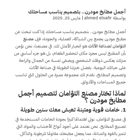
أجمل مطابخ مودرن.. بتصميم يناسب مساحتك
بواسطة
ahmed elsafir
|
مارس 25, 2025
أجمل مطابخ مودرن.. بتصميم يناسب مساحتك إذا كنت تبحث عن
مطبخ مودرن يجمع بين الشياكة، العملية، والجودة، فإن
مصنع
التؤامان لصناعة الأثاث
هو الخيار الأمثل لك. في مصنعنا، نحن نؤمن
بأن المطبخ ليس مجرد مكان لتحضير الطعام، بل هو جزء أساسي من
منزلك يعكس ذوقك الشخصي ويضفي لمسة من الجمال والراحة
على حياتك اليومية. بفضل خبرتنا الطويلة في صناعة الأثاث
وتصميم المطابخ، نقدم لك مجموعة مميزة من الحلول التي تناسب
جميع المساحات والأذواق.
لماذا تختار مصنع التؤامان لتصميم أجمل
مطابخ مودرن ؟
1. خامات قوية ومتينة تعيش معك سنين طويلة
في مصنع التؤامان، نولي اهتمامًا كبيرًا بجودة الخامات المستخدمة في
تصنيع المطابخ. نحن نعتمد على أجود أنواع الأخشاب والمواد التي
تتميز بالقوة والمتانة، مما يجعل مطبخك مقاومًا للرطوبة والتآكل.