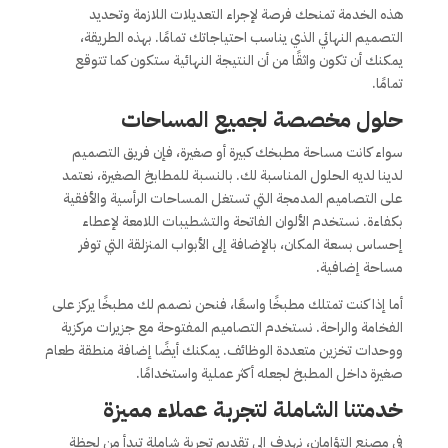
هذه الخدمة تمنحك فرصة لإجراء التعديلات اللازمة وتحديد
التصميم النهائي الذي يناسب احتياجاتك تمامًا. بهذه الطريقة،
يمكنك أن تكون واثقًا من أن النتيجة النهائية ستكون كما تتوقع
تمامًا.
حلول مخصصة لجميع المساحات
سواء كانت مساحة مطبخك كبيرة أو صغيرة، فإن فريق التصميم
لدينا لديه الحلول المناسبة لك. بالنسبة للمطابخ الصغيرة، نعتمد
على التصاميم المدمجة التي تستغل المساحات الرأسية والأفقية
بكفاءة. نستخدم الألوان الفاتحة والتشطيبات اللامعة لإعطاء
إحساس بسعة المكان، بالإضافة إلى الأبواب المنزلقة التي توفر
مساحة إضافية.
أما إذا كنت تمتلك مطبخًا واسعًا، فنحن نصمم لك مطبخًا يركز على
الفخامة والراحة. نستخدم التصاميم المفتوحة مع جزيرات مركزية
ووحدات تخزين متعددة الوظائف. يمكنك أيضًا إضافة منطقة طعام
صغيرة داخل المطبخ لجعله أكثر عملية واستخدامًا.
خدمتنا الشاملة لتجربة عملاء مميزة
في مصنع التؤامان، نهدف إلى تقديم تجربة شاملة تبدأ من لحظة