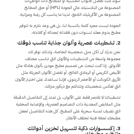
سواء كنت تفضل الأبواب الخشبية أو المطابخ ذات الواجهات
المصنوعة من البلاستيك عالي الجودة (HPL) أو حتى المطابخ
المصنوعة من الأكريليك اللامع، لدينا ما يناسب كل رغبة وميزانية.
الجودة ليست مجرد كلمة بالنسبة لنا، بل هي وعد نلتزم به لتوفير
مطبخ يدوم معك لسنوات دون فقدانه لجماله أو كفاءته.
2. تشطيبات عصرية وألوان جذابة تناسب ذوقك
نحن ندرك أن لكل منزل شخصيته الخاصة، ولذلك نوفر لك
مجموعة واسعة من التشطيبات والألوان التي تناسب مختلف
الأذواق. إذا كنت تبحث عن تصميم مطبخ مودرن بألوان هادئة مثل
الأبيض الكريمي أو الرمادي الفاتح، أو تفضل الألوان الجريئة مثل
الأزرق الكوبالت أو الأخضر الزيتوني، فإننا نساعدك على اختيار الألوان
التي تعكس شخصيتك وتتناغم مع ديكور منزلك.
تشطيباتنا لا تقتصر فقط على الألوان، بل تمتد إلى التفاصيل الدقيقة
مثل المقابض المعدنية ذات التصاميم العصرية، والإضاءة المخفية
التي تضيف لمسة سحرية على المطبخ. كل هذه التفاصيل تجعل
مطبخك تحفة فنية تخطف الأنظار.
3. إكسسوارات ذكية لتسهيل تخزين أدواتك
وتنظيم مطبخك