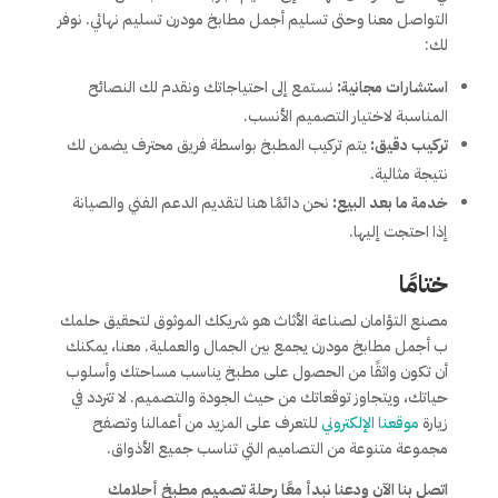
التواصل معنا وحتى تسليم أجمل مطابخ مودرن تسليم نهائي. نوفر
لك:
استشارات مجانية:
نستمع إلى احتياجاتك ونقدم لك النصائح
المناسبة لاختيار التصميم الأنسب.
تركيب دقيق:
يتم تركيب المطبخ بواسطة فريق محترف يضمن لك
نتيجة مثالية.
خدمة ما بعد البيع:
نحن دائمًا هنا لتقديم الدعم الفني والصيانة
إذا احتجت إليها.
ختامًا
مصنع التؤامان لصناعة الأثاث هو شريكك الموثوق لتحقيق حلمك
ب أجمل مطابخ مودرن يجمع بين الجمال والعملية. معنا، يمكنك
أن تكون واثقًا من الحصول على مطبخ يناسب مساحتك وأسلوب
حياتك، ويتجاوز توقعاتك من حيث الجودة والتصميم. لا تتردد في
زيارة
موقعنا الإلكتروني
للتعرف على المزيد من أعمالنا وتصفح
مجموعة متنوعة من التصاميم التي تناسب جميع الأذواق.
اتصل بنا الآن ودعنا نبدأ معًا رحلة تصميم مطبخ أحلامك