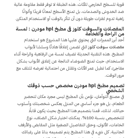
قوية للسطح الخارجي للأثاث. هذه الطبقة لا توفر فقط مقاومة عالية
ضد الخدوش والصدمات، بل تمنح الأسطح لمعانًا فريدًا وألوانًا
زاهية تدوم لفترات طويلة دون أن تتأثر بالوقت أو الاستخدام المتكرر.
المفصلات والسوفت كلوز فى مطبخ hpl مودرن : لمسة
من الراحة والفخامة
أحد أبرز المميزات التي يحتوي عليها هذا المشروع هو استخدام
مفصلات سوفت كلوز
التي تضمن إغلاقًا هادئًا وسلسًا لأبواب
المطبخ. هذه التقنية الحديثة تضيف لمسة من الرفاهية والراحة أثناء
الاستخدام، حيث تمنع الضوضاء الناتجة عن إغلاق الأبواب بشكل
مفاجئ، كما تطيل عمر الأثاث وتقلل من احتمالية تعرضه للتلف مع
مرور الوقت.
تصميم مطبخ hpl مودرن مخصص حسب ذوقك
الشخصي
في مصنع التوأمان، نؤمن بأن المطبخ ليس مجرد مكان لتحضير
الطعام، بل هو جزء أساسي من المنزل يعكس شخصيتك وأسلوب
حياتك. لذلك، قمنا بتصميم هذا المطبخ بحيث يكون قابلًا
للتخصيص بنسبة 100%. يمكنك اختيار شكل الضلف، نوع
الخامات، الألوان، وحتى التفاصيل الصغيرة مثل المقابض والأرفف
الجانبية. كل شيء في هذا المطبخ يتم تصميمه بناءً على رغباتك