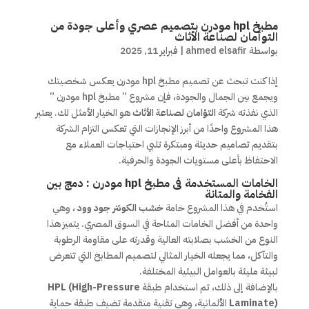
مطبخ hpl مودرن بتصميم عصري وأعلى جودة من
التوأمان لصناعة الأثاث
بواسطة
ahmed elsafir
|
فبراير 11, 2025
إذا كنت تبحث عن تصميم مطبخ hpl مودرن يعكس شخصيتك
ويجمع بين الجمال والجودة، فإن مشروع ” مطبخ hpl مودرن ”
الذي نفذته شركة
التؤامان لصناعة الأثاث
هو الخيار الأمثل لك. يعتبر
هذا المشروع واحدًا من أبرز الإنجازات التي تعكس التزام الشركة
بتقديم تصاميم حديثة ومبتكرة تلبي احتياجات العملاء مع
الاحتفاظ بأعلى مستويات الجودة والحرفية.
الخامات المستخدمة فى مطبخ hpl مودرن : دمج بين
الفخامة والمتانة
استُخدم في هذا المشروع خامة
خشب الكونتر جود وود
، وهي
واحدة من أفضل الخامات المتاحة في السوق المصري. يتميز هذا
النوع من الخشب بصلابته العالية وقدرته على مقاومة الرطوبة
والتآكل، مما يجعله الخيار المثالي لتصميم المطابخ التي تتعرض
لبيئة مليئة بالعوامل البيئية المختلفة.
بالإضافة إلى ذلك، تم استخدام طبقة
HPL (High-Pressure
Laminate)
الألمانية، وهي تقنية متقدمة تضيف طبقة حماية