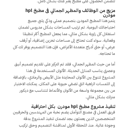
لتضمن الحصول على مطبخ يعبر عنك بشكل كامل.
مزيج من الوظائف والمظهر الجمالي فى مطبخ hpl
مودرن
يتميز هذا المطبخ المودرن بتصميم عملي وذكي يلبي جميع
احتياجاتك اليومية. تم ترتيب المساحات بشكل مدروس لضمان
استغلال كل زاوية بشكل مثالي، مما يجعل المطبخ أكثر تنظيمًا
وفعالية. سواء كنت تحتاج إلى مساحات تخزين إضافية، أو أرفف
عرض، أو حتى أدراج متعددة الأغراض، فإن هذا التصميم يوفر لك كل
ما تحتاجه.
أما من حيث المظهر الجمالي، فقد تم التركيز على تقديم تصميم أنيق
وعصري يناسب المنازل الحديثة. الألوان المستخدمة في هذا
المشروع تتنوع بين الألوان المحايدة مثل الأبيض والرمادي، بالإضافة
إلى اللمسات الزاهية التي تضفي حيوية على المكان. يمكنك الاختيار
من بين مجموعة واسعة من الألوان والأنماط لتتناسب مع ديكور
منزلك بشكل مثالي.
تنفيذ مشروع مطبخ hpl مودرن بكل احترافية
فريق العمل في مصنع التوأمان يضم نخبة من المهندسين والحرفيين
المتخصصين الذين يعملون بجد لضمان تنفيذ المشروع بدقة
وجودة عالية. منذ اللحظة الأولى لمناقشة التصميم وحتى تركيب