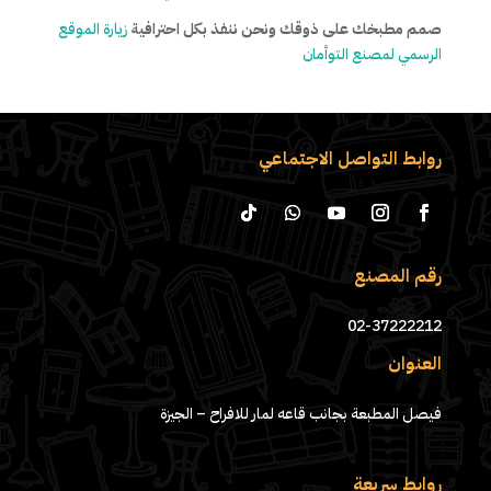
صمم مطبخك على ذوقك ونحن ننفذ بكل احترافية
زيارة الموقع
الرسمي لمصنع التوأمان
روابط التواصل الاجتماعي
رقم المصنع
02-37222212
العنوان
فيصل المطبعة بجانب قاعه لمار للافراح – الجيزة
روابط سريعة