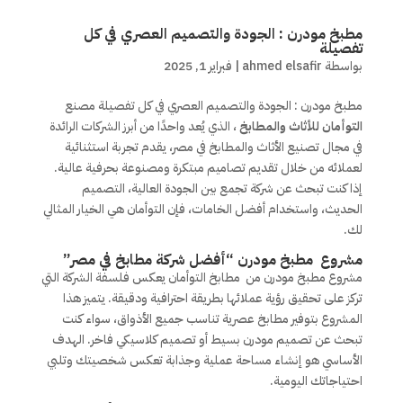
مطبخ مودرن : الجودة والتصميم العصري في كل
تفصيلة
بواسطة
ahmed elsafir
|
فبراير 1, 2025
مطبخ مودرن : الجودة والتصميم العصري في كل تفصيلة مصنع
التوأمان للأثاث والمطابخ
، الذي يُعد واحدًا من أبرز الشركات الرائدة
في مجال تصنيع الأثاث والمطابخ في مصر، يقدم تجربة استثنائية
لعملائه من خلال تقديم تصاميم مبتكرة ومصنوعة بحرفية عالية.
إذا كنت تبحث عن شركة تجمع بين الجودة العالية، التصميم
الحديث، واستخدام أفضل الخامات، فإن التوأمان هي الخيار المثالي
لك.
مشروع مطبخ مودرن “أفضل شركة مطابخ في مصر”
مشروع مطبخ مودرن من مطابخ التوأمان يعكس فلسفة الشركة التي
تركز على تحقيق رؤية عملائها بطريقة احترافية ودقيقة. يتميز هذا
المشروع بتوفير مطابخ عصرية تناسب جميع الأذواق، سواء كنت
تبحث عن تصميم مودرن بسيط أو تصميم كلاسيكي فاخر. الهدف
الأساسي هو إنشاء مساحة عملية وجذابة تعكس شخصيتك وتلبي
احتياجاتك اليومية.