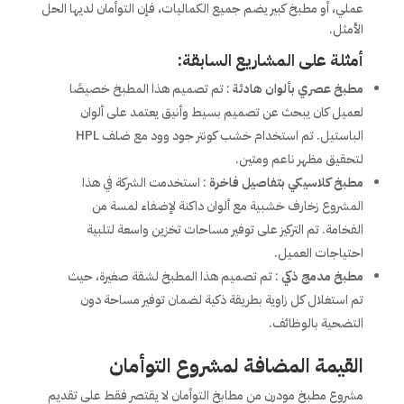
عملي، أو مطبخ كبير يضم جميع الكماليات، فإن التوأمان لديها الحل
الأمثل.
أمثلة على المشاريع السابقة:
مطبخ عصري بألوان هادئة
: تم تصميم هذا المطبخ خصيصًا
لعميل كان يبحث عن تصميم بسيط وأنيق يعتمد على ألوان
الباستيل. تم استخدام خشب كونتر جود وود مع ضلف HPL
لتحقيق مظهر ناعم ومتين.
مطبخ كلاسيكي بتفاصيل فاخرة
: استخدمت الشركة في هذا
المشروع زخارف خشبية مع ألوان داكنة لإضفاء لمسة من
الفخامة. تم التركيز على توفير مساحات تخزين واسعة لتلبية
احتياجات العميل.
مطبخ مدمج ذكي
: تم تصميم هذا المطبخ لشقة صغيرة، حيث
تم استغلال كل زاوية بطريقة ذكية لضمان توفير مساحة دون
التضحية بالوظائف.
القيمة المضافة لمشروع التوأمان
مشروع مطبخ مودرن من مطابخ التوأمان لا يقتصر فقط على تقديم