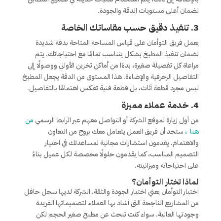
لضمان أعلى مستويات الدقة والجودة.
3.
تنفيذ دقيق حسب مقاساتك الخاصة
يعمل فريق التوأمان على قياس المساحة المتاحة بدقة شديدة
لضمان تنفيذ المطبخ بشكل يتناسب تمامًا مع احتياجاتك. يتم
مراعاة كل تفصيلة صغيرة، بدءًا من أماكن تخزين الأواني ووصولًا إلى
التفاصيل الزخرفية والإضاءة. هذا المستوى من الدقة يجعل المطبخ
ليس مجرد قطعة أثاث، بل قطعة فنية تعكس اهتمامًا بالتفاصيل.
4.
خدمة عملاء مميزة
من أول زيارة لموقع الشركة أو التواصل معهم عبر الرابط الرسمي
من
هنا
،
ستجد أن فريق العمل يتعامل معك بروح من التعاون
والاهتمام. يقدمون استشارات مجانية لمساعدتك في اختيار
التصميم المناسب، كما يقدمون حلولًا مخصصة لكل عميل بناءً
على احتياجاته وميزانيته.
لماذا تختار التوأمان؟
اختيار التوأمان يعني اختيار الجودة والثقة. الشركة لديها سجل حافل
من المشاريع الناجحة التي أشاد بها العملاء لتصميماتها الفريدة
وجودتها العالية. سواء كنت تبحث عن مطبخ صغير الحجم لكن