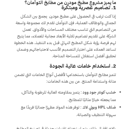
ما يميز مشروع
مطبخ مودرن من
مطابخ التوأمان؟
1.
تصاميم عصرية ومبتكرة
إذا كنت ترغب في الحصول على مطبخ مودرن يجمع بين الشكل
الجمالي والوظائف العملية، فإن التوأمان تقدم لك مجموعة واسعة
من التصاميم التي تناسب مختلف المساحات والأذواق. تعمل
الشركة على تقديم تصاميم ثلاثية الأبعاد مجانية للعملاء، مما يتيح
لهم فرصة رؤية شكل المطبخ النهائي قبل بدء التنفيذ. هذه الخطوة
تساعد العملاء على اختيار التصميم الأنسب لاحتياجاتهم وضمان
تحقيق أفضل استغلال للمساحة المتاحة.
2.
استخدام خامات عالية الجودة
تتميز مطابخ التوأمان باستخدامها لأفضل أنواع الخامات التي تضمن
متانة واستدامة المنتج. من بين هذه الخامات:
خشب كونتر جود وود
: يتميز بمقاومته العالية للرطوبة والتآكل،
مما يجعله خيارًا مثاليًا للمطابخ.
ضلف HPL وبولي لاك
: توفر هذه المواد مظهرًا جماليًا فريدًا مع
سهولة التنظيف والصيانة.
بالإضافة إلى ذلك، يتم استخدام تقنيات حديثة في تصنيع المطابخ