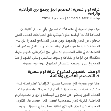
غرفة نوم عصرية : تصميم أنيق يجمع بين الرفاهية
والراحة
بواسطة
ahmed elsafir
|
ديسمبر 2, 2024
غرفة نوم عصرية في عالم الأثاث العصري، يأتي مصنع “التؤامان
لصناعة الأثاث” ليقدم حلولاً مبتكرة تلبي احتياجات العملاء الذين
يبحثون عن التميز والجودة. ومن ضمن المشاريع المميزة التي قام
المصنع بتنفيذها هو مشروع غرفة نوم عصرية
، الذي يعكس أحدث
الاتجاهات في عالم التصميم الداخلي، مع التركيز على تقديم تجربة
متكاملة من الراحة والفخامة وسوف نتناقش ونلقى الضوء فى هذا
المشروع على الوصف التفصيلي لمشروع غرفة نوم عصرية
الوصف التفصيلي لمشروع غرفة نوم عصرية
1.
التصميم العصري والأناقة
غرفة نوم عصرية التي صممها مصنع “التؤامان” تعتبر تحفة فنية
حقيقية. تم تصميم مشروع غرفة نوم عصرية لتلبية احتياجات
العملاء الذين يبحثون عن دمج بين البساطة والرقي في تصميماتهم
الداخلية. الغرفة تتميز بتصميمها العصري الذي يعتمد على الألوان
المحايدة مثل البيج والرمادي الفاتح، مما يضفي شعورًا بالهدوء