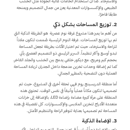
والاسترخاء. كما أن استخدام الخامات عالية الجودة مثل الخشب
الطبيعي والإكسسوارات المعدنية يعزز من جمال التصميم ويمنحه
طابعًا فاخرًا.
2.
توزيع المساحات بشكل ذكي
من أهم ما يميز هذا مشروع غرفة نوم عصرية هو الطريقة الذكية التي
تم بها توزيع المساحات. غرفة النوم الرئيسية صُممت لتكون ملاذاً
للراحة والاسترخاء، حيث تم اختيار الأثاث بطريقة تجعل المساحة
تبدو أوسع وأكثر تنظيماً. السرير الرئيسي ذو التصميم العصري يأتي
بحجم كبير ومريح، مع ديكور خلفي يدمج بين الخشب والجلد الفاخر.
كما تم إضافة وحدات تخزين مدمجة داخل الجدران لزيادة المساحة
العملية دون التضحية بالمظهر الجمالي.
أما منطقة الدريسينج روم فهي تحفة أخرى في المشروع، حيث تم
تصميمها لتكون مكاناً عملياً وأنيقاً في نفس الوقت. تحتوي هذه
المنطقة على مرآة كبيرة مضاءة بإضاءة LED، بالإضافة إلى خزانات
متعددة الأدراج لتخزين الملابس والإكسسوارات. كل تفصيلة في هذه
المساحة تم تصميمها بعناية لتوفير الراحة والتنظيم الأمثل.
3.
الإضاءة الذكية
يلعب الإضاءة دوراً أساسياً في تعزيز جمال التصميم الداخلي لأي