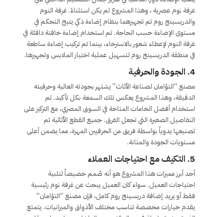
غرفة نوم عصرية ، وهذا المشروع لم يكن استثناءً. غرفة النوم
والدريسينج روم تم تجهيزهما بنظام إضاءة ذكي يتيح التحكم في
مستوى الإضاءة حسب الحاجة. تم استخدام إضاءة خافتة دافئة في
غرفة النوم لإعطاء شعور بالاسترخاء، بينما تم تركيب إضاءة ساطعة
في منطقة الدريسينج روم لتسهيل عملية اختيار الملابس وتجهيزها.
4.
الجودة والحرفية
مصنع “التؤامان لصناعة الأثاث” يشتهر بجودته العالية وحرفيته
الدقيقة، وهذا المشروع يعكس تلك السمعة بكل تأكيد. تم
استخدام أفضل الخامات المتاحة في السوق المصري، مع التركيز على
التفاصيل الصغيرة التي تجعل الفرق. جميع القطع الأثاثية تم
تصنيعها يدوياً بواسطة فريق من الحرفيين المهرة، مما يضمن أعلى
مستويات الجودة والمتانة.
5.
التكيف مع احتياجات العملاء
أحد أبرز مميزات هذا المشروع هو أنه صُمم خصيصاً لتلبية
احتياجات العميل. سواء كان العميل يبحث عن غرفة نوم رئيسية
فقط أو يريد إضافة دريسينج روم كامل، فإن مصنع “التؤامان”
يقدم خيارات مخصصة تناسب مختلف الأذواق والميزانيات. يتمتع