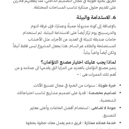
الفريق بخبرة طويلة في مجال التصميم الداخلي، مما يجعلهم قادرين
على تقديم حلول مبتكرة تناسب المساحات المختلفة.
6.
الاستدامة والبيئة
بالإضافة إلى كونه مشروعًا جميلًا وعمليًا، فإن غرفة النوم
والدريسينج روم تركز أيضاً على الاستدامة البيئية. تم استخدام
خامات صديقة للبيئة في العديد من الأجزاء، مثل الأخشاب
المستصلحة والطلاء غير السام. هذا يجعل المشروع ليس فقط أنيقاً
ولكن أيضاً واعياً بيئياً.
لماذا يجب عليك اختيار مصنع التؤامان؟
يتميز مصنع التؤامان بالعديد من المزايا التى يقدمها الى عملاءه و من
أهم تلك المميزات هى : –
خبرة طويلة
: سنوات من الخبرة في مجال تصنيع الأثاث.
تصاميم مخصصة
: قدرة على تصميم مشاريع تناسب احتياجاتك
الشخصية.
جودة لا تضاهى
: استخدام أفضل الخامات وأعلى معايير
التصنيع.
خدمة عملاء ممتازة
: فريق دعم يعمل معك خطوة بخطوة