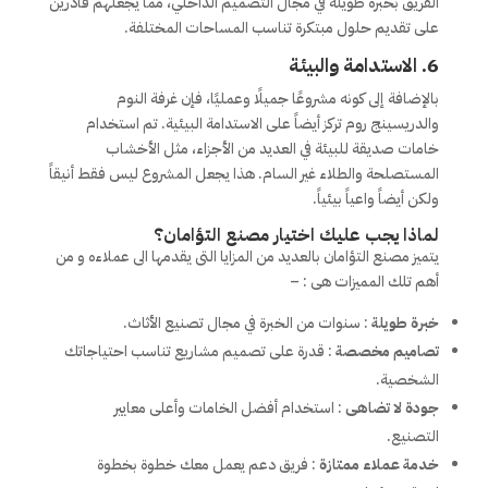
الفريق بخبرة طويلة في مجال التصميم الداخلي، مما يجعلهم قادرين
على تقديم حلول مبتكرة تناسب المساحات المختلفة.
6.
الاستدامة والبيئة
بالإضافة إلى كونه مشروعًا جميلًا وعمليًا، فإن غرفة النوم
والدريسينج روم تركز أيضاً على الاستدامة البيئية. تم استخدام
خامات صديقة للبيئة في العديد من الأجزاء، مثل الأخشاب
المستصلحة والطلاء غير السام. هذا يجعل المشروع ليس فقط أنيقاً
ولكن أيضاً واعياً بيئياً.
لماذا يجب عليك اختيار مصنع التؤامان؟
يتميز مصنع التؤامان بالعديد من المزايا التى يقدمها الى عملاءه و من
أهم تلك المميزات هى : –
خبرة طويلة
: سنوات من الخبرة في مجال تصنيع الأثاث.
تصاميم مخصصة
: قدرة على تصميم مشاريع تناسب احتياجاتك
الشخصية.
جودة لا تضاهى
: استخدام أفضل الخامات وأعلى معايير
التصنيع.
خدمة عملاء ممتازة
: فريق دعم يعمل معك خطوة بخطوة