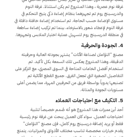
غرفة نوم عصرية ، وهذا المشروع لم يكن استثناءً. غرفة النوم
والدريسينج روم تم تجهيزهما بنظام إضاءة ذكي يتيح التحكم في
مستوى الإضاءة حسب الحاجة. تم استخدام إضاءة خافتة دافئة في
غرفة النوم لإعطاء شعور بالاسترخاء، بينما تم تركيب إضاءة ساطعة
في منطقة الدريسينج روم لتسهيل عملية اختيار الملابس وتجهيزها.
4.
الجودة والحرفية
مصنع “التؤامان لصناعة الأثاث” يشتهر بجودته العالية وحرفيته
الدقيقة، وهذا المشروع يعكس تلك السمعة بكل تأكيد. تم
استخدام أفضل الخامات المتاحة في السوق المصري، مع التركيز على
التفاصيل الصغيرة التي تجعل الفرق. جميع القطع الأثاثية تم
تصنيعها يدوياً بواسطة فريق من الحرفيين المهرة، مما يضمن أعلى
مستويات الجودة والمتانة.
5.
التكيف مع احتياجات العملاء
أحد أبرز مميزات هذا المشروع هو أنه صُمم خصيصاً لتلبية
احتياجات العميل. سواء كان العميل يبحث عن غرفة نوم رئيسية
فقط أو يريد إضافة دريسينج روم كامل، فإن مصنع “التؤامان”
يقدم خيارات مخصصة تناسب مختلف الأذواق والميزانيات. يتمتع