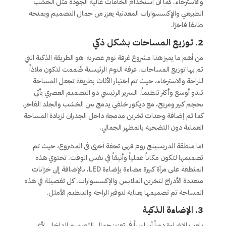
والاسترخاء. كما أن استخدام الخامات عالية الجودة مثل الخشب
الطبيعي والإكسسوارات المعدنية يعزز من جمال التصميم ويمنحه
طابعًا فاخرًا.
2.
توزيع المساحات بشكل ذكي
من أهم ما يميز هذا مشروع غرفة نوم عصرية هو الطريقة الذكية التي
تم بها توزيع المساحات. غرفة النوم الرئيسية صُممت لتكون ملاذاً
للراحة والاسترخاء، حيث تم اختيار الأثاث بطريقة تجعل المساحة
تبدو أوسع وأكثر تنظيماً. السرير الرئيسي ذو التصميم العصري يأتي
بحجم كبير ومريح، مع ديكور خلفي يدمج بين الخشب والجلد الفاخر.
كما تم إضافة وحدات تخزين مدمجة داخل الجدران لزيادة المساحة
العملية دون التضحية بالمظهر الجمالي.
أما منطقة الدريسينج روم فهي تحفة أخرى في المشروع، حيث تم
تصميمها لتكون مكاناً عملياً وأنيقاً في نفس الوقت. تحتوي هذه
المنطقة على مرآة كبيرة مضاءة بإضاءة LED، بالإضافة إلى خزانات
متعددة الأدراج لتخزين الملابس والإكسسوارات. كل تفصيلة في هذه
المساحة تم تصميمها بعناية لتوفير الراحة والتنظيم الأمثل.
3.
الإضاءة الذكية
يلعب الإضاءة دوراً أساسياً في تعزيز جمال التصميم الداخلي لأي