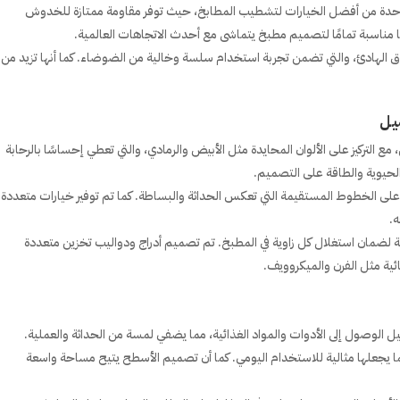
ر واحدة من أفضل الخيارات لتشطيب المطابخ، حيث توفر مقاومة ممتازة للخدوش
علها مناسبة تمامًا لتصميم مطبخ يتماشى مع أحدث الاتجاهات العالمية.
اق الهادئ، والتي تضمن تجربة استخدام سلسة وخالية من الضوضاء. كما أنها تزيد من
، مع التركيز على الألوان المحايدة مثل الأبيض والرمادي، والتي تعطي إحساسًا بالرحابة
الحيوية والطاقة على التصميم.
 على الخطوط المستقيمة التي تعكس الحداثة والبساطة. كما تم توفير خيارات متعددة
ه.
ضمان استغلال كل زاوية في المطبخ. تم تصميم أدراج ودواليب تخزين متعددة
ئية مثل الفرن والميكروويف.
 يجعلها مثالية للاستخدام اليومي. كما أن تصميم الأسطح يتيح مساحة واسعة