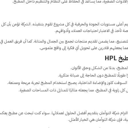
لأدوات الصغيرة، مما يساعد في الحفاظ على النظام والتنظيم داخل المطبخ.
قديم أعلى مستويات الجودة والحرفية في كل مشروع تقوم بتنفيذه. الشركة تؤمن بأن كل 
أخذ في الاعتبار احتياجات العملاء وأذواقهم.
لتصنيع، مما يضمن تقديم منتجات تجمع بين الجمال والمتانة. كما أن فريق العمل في
 مما يجعلهم قادرين على تحويل أي فكرة إلى واقع ملموس.
 HPL
المطبخ، بدءًا من الشكل وحتى الألوان.
طويلًا للمطبخ دون الحاجة إلى صيانة متكررة.
لسوفت كلوز والإضاءة الداخلية، يصبح استخدام المطبخ تجربة مريحة وممتعة.
 زاوية في المطبخ، مما يجعله مثاليًا للمنازل ذات المساحات الصغيرة.
نة هو دليل على التزام شركة التوأمان بتقديم أفضل الحلول لعملائها. سواء كنت تبحث عن مطبخ يع
 فإن شركة التوأمان هي الخيار الأمثل.