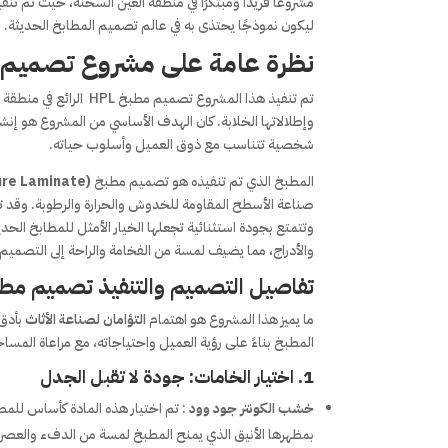
ليكون نموذجًا يحتذى به في عالم تصميم المطابخ الحديثة.
نظرة عامة على مشروع تصميم مطبخ HPL في الع
تم تنفيذ هذا المشروع ت
وإطلالاتها الخلابة. كان الهدف الأساسي من المشروع هو إنش
شخصية تتناسب مع ذوق العميل وأسلوب حياته.
المطبخ الذي تم تنفيذه هو تصميم مطبخ HPL
ure Laminate)
صناعة الأسطح المقاومة للخدوش والحرارة والرطوبة. وقد 
وتتمتع بجودة استثنائية تجعلها الخيار الأمثل للمطابخ الحد
والأدراج، مما يضيف لمسة من الفخامة والراحة إلى التصميم.
تفاصيل التصميم والتنفيذ تصميم مطبخ 
ما يميز هذا المشروع هو اهتمام
التؤامان لصناعة الأثاث
بأدق
المطبخ بناءً على رؤية العميل واحتياجاته، مع مراعاة المسا
1. اختيار الخامات: جودة لا تقبل الجدل
خشب الكونتر جود وود
بمظهرها الأنيق الذي يمنح المطبخ لمسة من الدفء والعصري