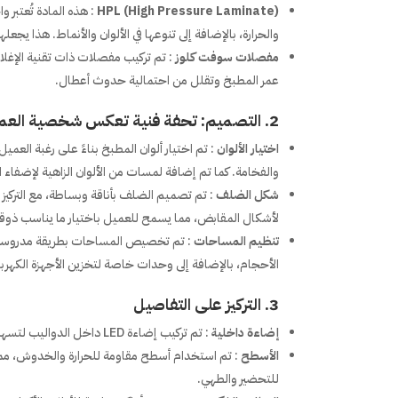
HPL (High Pressure Laminate)
: هذه المادة تُعتب
والحرارة، بالإضافة إلى تنوعها في الألوان والأنماط. هذا يج
مفصلات سوفت كلوز
: تم تركيب مفصلات ذات تقنية الإغل
عمر المطبخ وتقلل من احتمالية حدوث أعطال.
2. التصميم: تحفة فنية تعكس شخصية العميل
اختيار الألوان
: تم اختيار ألوان المطبخ بناءً على رغبة العميل
والفخامة. كما تم إضافة لمسات من الألوان الزاهية لإضفاء 
شكل الضلف
: تم تصميم الضلف بأناقة وبساطة، مع التركيز
لأشكال المقابض، مما يسمح للعميل باختيار ما يناسب ذوق
تنظيم المساحات
: تم تخصيص المساحات بطريقة مدروسة ل
الأحجام، بالإضافة إلى وحدات خاصة لتخزين الأجهزة الكهربا
3. التركيز على التفاصيل
إضاءة داخلية
: تم تركيب إضاءة LED داخل الدواليب لتسهيل الوصول إلى الأدوات والمواد الغذائية، مما يضفي لمسة من الحداثة والعملية.
الأسطح
: تم استخدام أسطح مقاومة للحرارة والخدوش، مما
للتحضير والطهي.