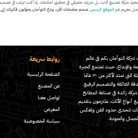
ت مجرد شركة تصنيع أثاث، بل شريك حقيقي في تحقيق أحلامك. إذا كنت ترغب في تصميم
واصل معهم عبر
الموقع الرسمى
صمم مطبخك الآن، ودع التوأمان يحوّلون فكرتك إلى 
روابط سريعة
شركة التوأمان بكم في عالم
مة والإبداع، حيث تجتمع الخبرة
الصفحة الرئيسية
الطويلة التي تمتد لأكثر من ٣٠ عامًا
دقة الفائقة والتصميم الرفيع.
عن المصنع
ركة رائدة في صناعة المطابخ
تواصل معنا
 أنواع الأثاث، ملتزمون بتقديم
المعرض
ات تتحدى حدود الفن وتعكس
لجمال والجودة.
سياسة الخصوصية