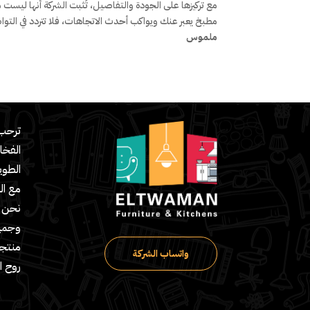
مع تركيزها على الجودة والتفاصيل، تُثبت الشركة أنها ليس
مطبخ يعبر عنك ويواكب أحدث الاتجاهات، فلا تتردد في الت
ملموس
ترحب 
الفخا
مع ال
نحن ش
وجميع
منتج
واتساب الشركة
روح ا