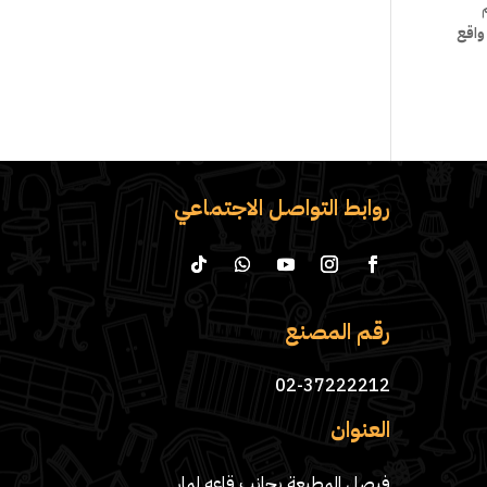
واقع
روابط التواصل الاجتماعي
رقم المصنع
02-37222212
العنوان
فيصل المطبعة بجانب قاعه لمار