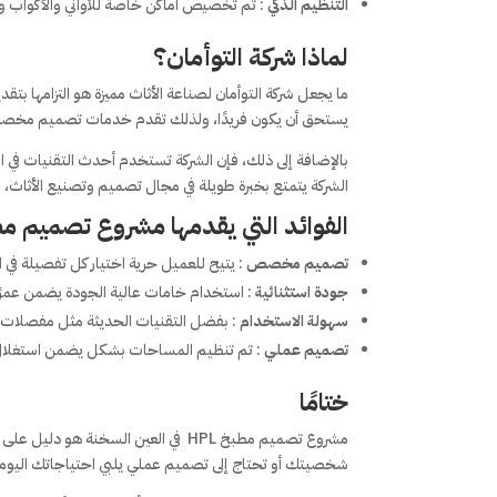
التنظيم الذكي
: تم تخصيص أماكن خاصة للأواني والأكواب وا
لماذا شركة التوأمان؟
ما يجعل شركة التوأمان لصناعة الأثاث مميزة هو التزامها بت
يستحق أن يكون فريدًا، ولذلك تقدم خدمات تصميم مخصصة ت
بالإضافة إلى ذلك، فإن الشركة تستخدم أحدث التقنيات في ا
الشركة يتمتع بخبرة طويلة في مجال تصميم وتصنيع الأثاث،
الفوائد التي يقدمها مشروع تصميم مطبخ
تصميم مخصص
: يتيح للعميل حرية اختيار كل تفصيلة في 
جودة استثنائية
: استخدام خامات عالية الجودة يضمن عمرًا 
سهولة الاستخدام
: بفضل التقنيات الحديثة مثل مفصلات ا
تصميم عملي
: تم تنظيم المساحات بشكل يضمن استغلال كل
ختامًا
مشروع تصميم مطبخ HPL في العين السخ
شخصيتك أو تحتاج إلى تصميم عملي يلبي احتياجاتك اليومية،