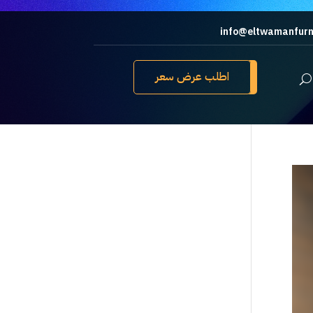
info@eltwamanfurn
اطلب عرض سعر