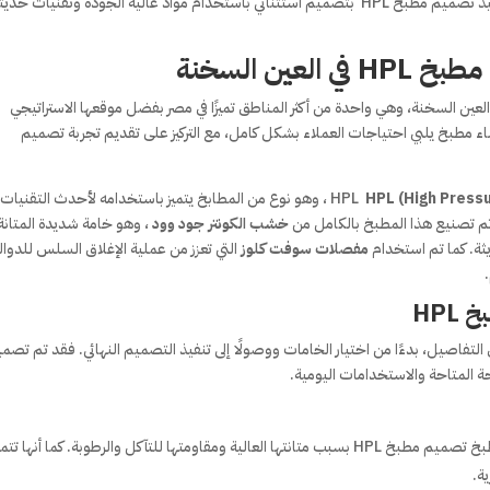
مشروعًا فريدًا ومبتكرًا في منطقة العين السخنة، حيث تم تنفيذ تصميم مطبخ HPL بتصميم استثنائي باستخدام مواد عالية الجودة وتقنيات حد
ين السخنة
صميم مطبخ HPL الرائع في منطقة العين السخنة، وهي واحدة من أكثر المناطق تميزًا في مصر بفضل موقعها الاستراتيجي
اء مطبخ يلبي احتياجات العملاء بشكل كامل، مع التركيز على تقديم تجربة تصميم
HPL (High Press
، وهو نوع من المطابخ يتميز باستخدامه لأحدث التقنيات 
تم تصنيع هذا المطبخ بالكامل من
خشب الكونتر جود وود
، وهو خامة شديدة المتانة
يثة. كما تم استخدام
مفصلات سوفت كلوز
التي تعزز من عملية الإغلاق السلس للدوا
HPL
 التفاصيل، بدءًا من اختيار الخامات ووصولًا إلى تنفيذ التصميم النهائي. فقد تم تصم
حة المتاحة والاستخدامات اليومية.
: تم اختيار هذه المادة كأساس للمطبخ تصميم مطبخ HPL بسبب متانتها العالية ومقاومتها للتآكل والرطوبة. كما أنها تتم
ة.