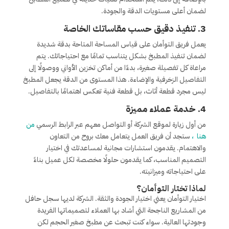
لضمان أعلى مستويات الدقة والجودة.
3.
تنفيذ دقيق حسب مقاساتك الخاصة
يعمل فريق التوأمان على قياس المساحة المتاحة بدقة شديدة
لضمان تنفيذ المطبخ بشكل يتناسب تمامًا مع احتياجاتك. يتم
مراعاة كل تفصيلة صغيرة، بدءًا من أماكن تخزين الأواني ووصولًا إلى
التفاصيل الزخرفية والإضاءة. هذا المستوى من الدقة يجعل المطبخ
ليس مجرد قطعة أثاث، بل قطعة فنية تعكس اهتمامًا بالتفاصيل.
4.
خدمة عملاء مميزة
من أول زيارة لموقع الشركة أو التواصل معهم عبر الرابط الرسمي
من
هنا
،
ستجد أن فريق العمل يتعامل معك بروح من التعاون
والاهتمام. يقدمون استشارات مجانية لمساعدتك في اختيار
التصميم المناسب، كما يقدمون حلولًا مخصصة لكل عميل بناءً
على احتياجاته وميزانيته.
لماذا تختار التوأمان؟
اختيار التوأمان يعني اختيار الجودة والثقة. الشركة لديها سجل حافل
من المشاريع الناجحة التي أشاد بها العملاء لتصميماتها الفريدة
وجودتها العالية. سواء كنت تبحث عن مطبخ صغير الحجم لكن