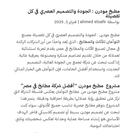
مطبخ مودرن : الجودة والتصميم العصري في كل
تفصيلة
بواسطة
ahmed elsafir
|
فبراير 1, 2025
مطبخ مودرن : الجودة والتصميم العصري في كل تفصيلة مصنع
التوأمان للأثاث والمطابخ
، الذي يُعد واحدًا من أبرز الشركات الرائدة
في مجال تصنيع الأثاث والمطابخ في مصر، يقدم تجربة استثنائية
لعملائه من خلال تقديم تصاميم مبتكرة ومصنوعة بحرفية عالية.
إذا كنت تبحث عن شركة تجمع بين الجودة العالية، التصميم
الحديث، واستخدام أفضل الخامات، فإن التوأمان هي الخيار المثالي
لك.
مشروع مطبخ مودرن “أفضل شركة مطابخ في مصر”
مشروع مطبخ مودرن من مطابخ التوأمان يعكس فلسفة الشركة التي
تركز على تحقيق رؤية عملائها بطريقة احترافية ودقيقة. يتميز هذا
المشروع بتوفير مطابخ عصرية تناسب جميع الأذواق، سواء كنت
تبحث عن تصميم مودرن بسيط أو تصميم كلاسيكي فاخر. الهدف
الأساسي هو إنشاء مساحة عملية وجذابة تعكس شخصيتك وتلبي
احتياجاتك اليومية.