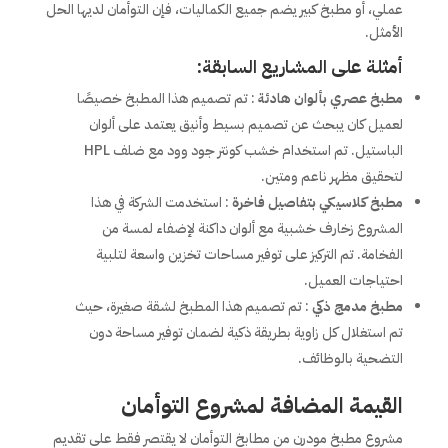
عملي، أو مطبخ كبير يضم جميع الكماليات، فإن التوأمان لديها الحل
الأمثل.
أمثلة على المشاريع السابقة:
مطبخ عصري بألوان هادئة
: تم تصميم هذا المطبخ خصيصًا
لعميل كان يبحث عن تصميم بسيط وأنيق يعتمد على ألوان
الباستيل. تم استخدام خشب كونتر جود وود مع ضلف HPL
لتحقيق مظهر ناعم ومتين.
مطبخ كلاسيكي بتفاصيل فاخرة
: استخدمت الشركة في هذا
المشروع زخارف خشبية مع ألوان داكنة لإضفاء لمسة من
الفخامة. تم التركيز على توفير مساحات تخزين واسعة لتلبية
احتياجات العميل.
مطبخ مدمج ذكي
: تم تصميم هذا المطبخ لشقة صغيرة، حيث
تم استغلال كل زاوية بطريقة ذكية لضمان توفير مساحة دون
التضحية بالوظائف.
القيمة المضافة لمشروع التوأمان
مشروع مطبخ مودرن من مطابخ التوأمان لا يقتصر فقط على تقديم