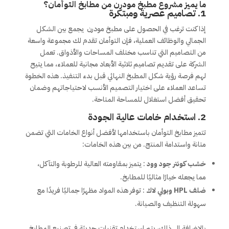
ما يميز مشروع
مطبخ مودرن من
مطابخ التوأمان؟
1.
تصاميم عصرية ومبتكرة
إذا كنت ترغب في الحصول على مطبخ مودرن يجمع بين الشكل
الجمالي والوظائف العملية، فإن التوأمان تقدم لك مجموعة واسعة
من التصاميم التي تناسب مختلف المساحات والأذواق. تعمل
الشركة على تقديم تصاميم ثلاثية الأبعاد مجانية للعملاء، مما يتيح
لهم فرصة رؤية شكل المطبخ النهائي قبل بدء التنفيذ. هذه الخطوة
تساعد العملاء على اختيار التصميم الأنسب لاحتياجاتهم وضمان
تحقيق أفضل استغلال للمساحة المتاحة.
2.
استخدام خامات عالية الجودة
تتميز مطابخ التوأمان باستخدامها لأفضل أنواع الخامات التي تضمن
متانة واستدامة المنتج. من بين هذه الخامات:
خشب كونتر جود وود
: يتميز بمقاومته العالية للرطوبة والتآكل،
مما يجعله خيارًا مثاليًا للمطابخ.
ضلف HPL وبولي لاك
: توفر هذه المواد مظهرًا جماليًا فريدًا مع
سهولة التنظيف والصيانة.
بالإضافة إلى ذلك، يتم استخدام تقنيات حديثة في تصنيع المطابخ