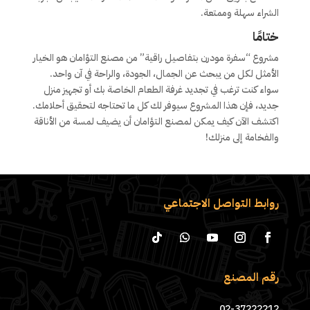
الشراء سهلة وممتعة.
ختامًا
مشروع “سفرة مودرن بتفاصيل راقية” من مصنع التؤامان هو الخيار
الأمثل لكل من يبحث عن الجمال، الجودة، والراحة في آن واحد.
سواء كنت ترغب في تجديد غرفة الطعام الخاصة بك أو تجهيز منزل
جديد، فإن هذا المشروع سيوفر لك كل ما تحتاجه لتحقيق أحلامك.
اكتشف الآن كيف يمكن لمصنع التؤامان أن يضيف لمسة من الأناقة
والفخامة إلى منزلك!
روابط التواصل الاجتماعي
رقم المصنع
02-37222212