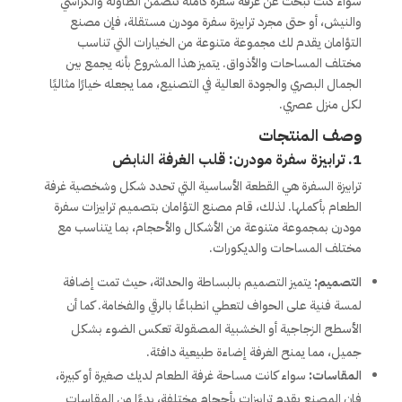
سواء كنت تبحث عن غرفة سفرة كاملة تتضمن الطاولة والكراسي
والنيش، أو حتى مجرد ترابيزة سفرة مودرن مستقلة، فإن مصنع
التؤامان يقدم لك مجموعة متنوعة من الخيارات التي تناسب
مختلف المساحات والأذواق. يتميز هذا المشروع بأنه يجمع بين
الجمال البصري والجودة العالية في التصنيع، مما يجعله خيارًا مثاليًا
لكل منزل عصري.
وصف المنتجات
1. ترابيزة سفرة مودرن: قلب الغرفة النابض
ترابيزة السفرة هي القطعة الأساسية التي تحدد شكل وشخصية غرفة
الطعام بأكملها. لذلك، قام مصنع التؤامان بتصميم ترابيزات سفرة
مودرن بمجموعة متنوعة من الأشكال والأحجام، بما يتناسب مع
مختلف المساحات والديكورات.
التصميم:
يتميز التصميم بالبساطة والحداثة، حيث تمت إضافة
لمسة فنية على الحواف لتعطي انطباعًا بالرقي والفخامة. كما أن
الأسطح الزجاجية أو الخشبية المصقولة تعكس الضوء بشكل
جميل، مما يمنح الغرفة إضاءة طبيعية دافئة.
المقاسات:
سواء كانت مساحة غرفة الطعام لديك صغيرة أو كبيرة،
فإن المصنع يقدم ترابيزات بأحجام مختلفة، بدءًا من المقاسات