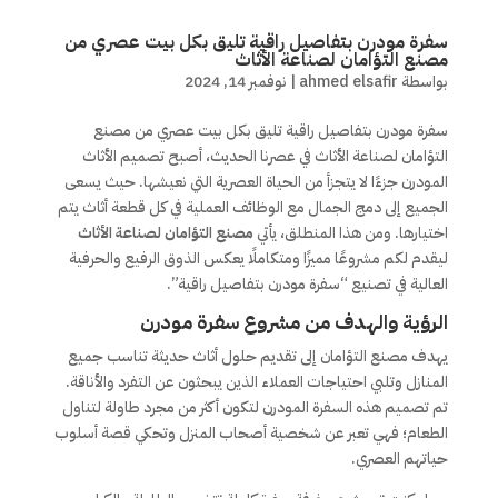
سفرة مودرن بتفاصيل راقية تليق بكل بيت عصري من
مصنع التؤامان لصناعة الأثاث
بواسطة
ahmed elsafir
|
نوفمبر 14, 2024
سفرة مودرن بتفاصيل راقية تليق بكل بيت عصري من مصنع
التؤامان لصناعة الأثاث في عصرنا الحديث، أصبح تصميم الأثاث
المودرن جزءًا لا يتجزأ من الحياة العصرية التي نعيشها. حيث يسعى
الجميع إلى دمج الجمال مع الوظائف العملية في كل قطعة أثاث يتم
اختيارها. ومن هذا المنطلق، يأتي
مصنع التؤامان لصناعة الأثاث
ليقدم لكم مشروعًا مميزًا ومتكاملًا يعكس الذوق الرفيع والحرفية
العالية في تصنيع “سفرة مودرن بتفاصيل راقية”.
الرؤية والهدف من مشروع سفرة مودرن
يهدف مصنع التؤامان إلى تقديم حلول أثاث حديثة تناسب جميع
المنازل وتلبي احتياجات العملاء الذين يبحثون عن التفرد والأناقة.
تم تصميم هذه السفرة المودرن لتكون أكثر من مجرد طاولة لتناول
الطعام؛ فهي تعبر عن شخصية أصحاب المنزل وتحكي قصة أسلوب
حياتهم العصري.