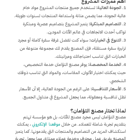
أهم مميزات المشروع
الجودة العالية:
تستخدم جميع منتجات المشروع مواد خام
عالية الجودة، مما يضمن متانة واستدامة المنتجات لسنوات طويلة.
التصاميم المبتكرة:
يتميز المشروع بتصاميم عصرية ومبتكرة
تواكب أحدث الاتجاهات في عالم الأثاث المودرن.
التنوع في الخيارات:
سواء كنت تفضل غرفة سفرة كاملة أو مجرد
ترابيزة سفرة مستقلة، فإن المصنع يقدم لك مجموعة متنوعة من
الخيارات التي تناسب احتياجاتك وميزانيتك.
الخدمة المخصصة:
يوفر مصنع التؤامان خدمة التخصيص،
حيث يمكنك اختيار الألوان، المقاسات، والمواد التي تناسب ذوقك
الشخصي.
الأسعار التنافسية:
على الرغم من الجودة العالية، إلا أن الأسعار
تظل تنافسية ومعقولة، مما يجعل المشروع في متناول الجميع.
لماذا تختار مصنع التؤامان؟
مصنع التؤامان ليس مجرد مصنع للأثاث، بل هو مؤسسة تهتم
بتقديم تجربة شاملة للعملاء. من خلال
موقعنا الإلكتروني
، يمكنك
استكشاف المزيد من التصاميم والمنتجات التي يقدمونها. كما يتميز
المصنع بفريق عمل محترف وخدمة عملاء ممتازة، مما يجعل تجربة