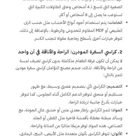
الصغيرة التي تتسع لـ 4 أشخاص وحتى الطاولات الكبيرة التي
تستوعب ما يصل إلى 8 أشخاص أو أكثر.
الخامات:
يتم استخدام أجود أنواع الأخشاب مثل خشب الزان
الطبيعي أو MDF المقاوم للخدوش والرطوبة. بالإضافة إلى ذلك،
تتوفر خيارات أخرى بأسطح زجاجية مقواة لتجنب الكسر.
2. كراسي السفرة المودرن: الراحة والأناقة في آن واحد
لا يمكن أن تكون غرفة الطعام متكاملة بدون كراسي تضيف لمسة
من الراحة والأناقة. لذلك، صمم مصنع التؤامان كراسي سفرة مودرن
تتميز بالتالي:
التصميم:
الكراسي تأتي بتصميم عصري وبسيط، مع ظهور
مستقيم أو منحني لتوفير الدعم الكامل أثناء الجلوس. كما تتوفر
خيارات بأذرع جانبية لزيادة الراحة.
المواد:
تتميز الكراسي بإطار معدني متين أو خشبي عالي الجودة، مع
وسائد مبطنة مغطاة بأقمشة فاخرة مثل القطن أو الجلد
الصناعي. هذه المواد توفر مزيجًا مثاليًا من المتانة والراحة.
الألوان:
تتوفر الكراسي بألوان متعددة مثل الأبيض، البيج، الرمادي،