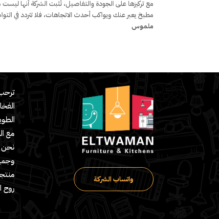
مع تركيزها على الجودة والتفاصيل، تُثبت الشركة أنها ليس
مطبخ يعبر عنك ويواكب أحدث الاتجاهات، فلا تتردد في الت
ملموس
ترحب 
الفخا
مع ال
نحن ش
وجميع
منتج
واتساب الشركة
روح ا