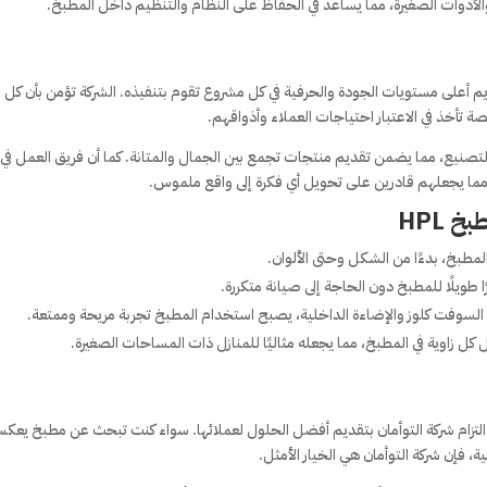
لأدوات الصغيرة، مما يساعد في الحفاظ على النظام والتنظيم داخل المطبخ.
قديم أعلى مستويات الجودة والحرفية في كل مشروع تقوم بتنفيذه. الشركة تؤمن بأن كل 
أخذ في الاعتبار احتياجات العملاء وأذواقهم.
لتصنيع، مما يضمن تقديم منتجات تجمع بين الجمال والمتانة. كما أن فريق العمل في
 مما يجعلهم قادرين على تحويل أي فكرة إلى واقع ملموس.
 HPL
المطبخ، بدءًا من الشكل وحتى الألوان.
طويلًا للمطبخ دون الحاجة إلى صيانة متكررة.
لسوفت كلوز والإضاءة الداخلية، يصبح استخدام المطبخ تجربة مريحة وممتعة.
 زاوية في المطبخ، مما يجعله مثاليًا للمنازل ذات المساحات الصغيرة.
نة هو دليل على التزام شركة التوأمان بتقديم أفضل الحلول لعملائها. سواء كنت تبحث عن مطبخ يع
 فإن شركة التوأمان هي الخيار الأمثل.