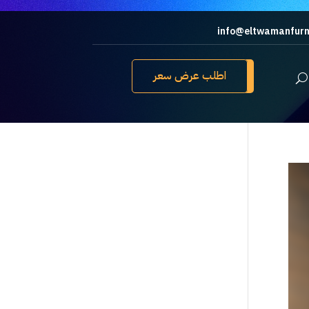
info@eltwamanfurn
اطلب عرض سعر