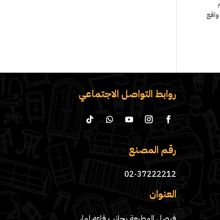
واقع
روابط التواصل الاجتماعي
رقم المصنع
02-37222212
العنوان
فيصل المطبعة بجانب قاعه لمار