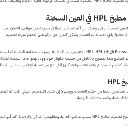
مشروعًا فريدًا ومبتكرًا في منطقة العين السخنة، حيث تم تنفيذ تصميم مطبخ HPL بتصميم استثنائي باستخدام مواد عالية الجودة وتقنيات حد
ين السخنة
صميم مطبخ HPL الرائع في منطقة العين السخنة، وهي واحدة من أكثر المناطق تميزًا في مصر بفضل موقعها الاستراتيجي
اء مطبخ يلبي احتياجات العملاء بشكل كامل، مع التركيز على تقديم تجربة تصميم
HPL (High Press
، وهو نوع من المطابخ يتميز باستخدامه لأحدث التقنيات 
تم تصنيع هذا المطبخ بالكامل من
خشب الكونتر جود وود
، وهو خامة شديدة المتانة
يثة. كما تم استخدام
مفصلات سوفت كلوز
التي تعزز من عملية الإغلاق السلس للدوا
HPL
 التفاصيل، بدءًا من اختيار الخامات ووصولًا إلى تنفيذ التصميم النهائي. فقد تم تصم
حة المتاحة والاستخدامات اليومية.
: تم اختيار هذه المادة كأساس للمطبخ تصميم مطبخ HPL بسبب متانتها العالية ومقاومتها للتآكل والرطوبة. كما أنها تتم
ة.