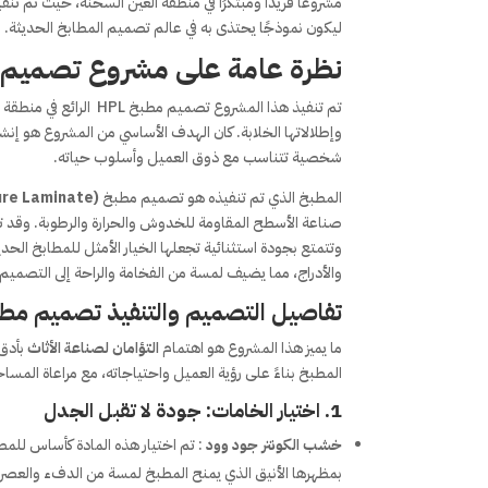
ليكون نموذجًا يحتذى به في عالم تصميم المطابخ الحديثة.
نظرة عامة على مشروع تصميم مطبخ HPL في الع
تم تنفيذ هذا المشروع ت
وإطلالاتها الخلابة. كان الهدف الأساسي من المشروع هو إنش
شخصية تتناسب مع ذوق العميل وأسلوب حياته.
المطبخ الذي تم تنفيذه هو تصميم مطبخ HPL
ure Laminate)
صناعة الأسطح المقاومة للخدوش والحرارة والرطوبة. وقد 
وتتمتع بجودة استثنائية تجعلها الخيار الأمثل للمطابخ الحد
والأدراج، مما يضيف لمسة من الفخامة والراحة إلى التصميم.
تفاصيل التصميم والتنفيذ تصميم مطبخ 
ما يميز هذا المشروع هو اهتمام
التؤامان لصناعة الأثاث
بأدق
المطبخ بناءً على رؤية العميل واحتياجاته، مع مراعاة المسا
1. اختيار الخامات: جودة لا تقبل الجدل
خشب الكونتر جود وود
بمظهرها الأنيق الذي يمنح المطبخ لمسة من الدفء والعصري