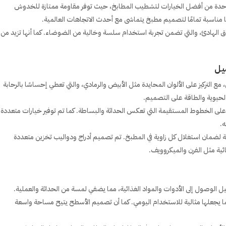
ر واحدة من أفضل الخيارات لتشطيب المطابخ، حيث توفر مقاومة ممتازة للخدوش
علها مناسبة تمامًا لتصميم مطبخ يتماشى مع أحدث الاتجاهات العالمية.
اق الهادئ، والتي تضمن تجربة استخدام سلسة وخالية من الضوضاء. كما أنها تزيد من
، مع التركيز على الألوان المحايدة مثل الأبيض والرمادي، والتي تعطي إحساسًا بالرحابة
الحيوية والطاقة على التصميم.
 على الخطوط المستقيمة التي تعكس الحداثة والبساطة. كما تم توفير خيارات متعددة
ه.
ضمان استغلال كل زاوية في المطبخ. تم تصميم أدراج ودواليب تخزين متعددة
ئية مثل الفرن والميكروويف.
 يجعلها مثالية للاستخدام اليومي. كما أن تصميم الأسطح يتيح مساحة واسعة