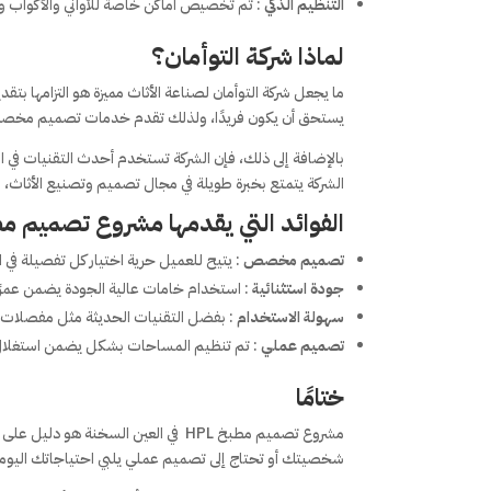
التنظيم الذكي
: تم تخصيص أماكن خاصة للأواني والأكواب وا
لماذا شركة التوأمان؟
ما يجعل شركة التوأمان لصناعة الأثاث مميزة هو التزامها بت
يستحق أن يكون فريدًا، ولذلك تقدم خدمات تصميم مخصصة ت
بالإضافة إلى ذلك، فإن الشركة تستخدم أحدث التقنيات في ا
الشركة يتمتع بخبرة طويلة في مجال تصميم وتصنيع الأثاث،
الفوائد التي يقدمها مشروع تصميم مطبخ
تصميم مخصص
: يتيح للعميل حرية اختيار كل تفصيلة في 
جودة استثنائية
: استخدام خامات عالية الجودة يضمن عمرًا 
سهولة الاستخدام
: بفضل التقنيات الحديثة مثل مفصلات ا
تصميم عملي
: تم تنظيم المساحات بشكل يضمن استغلال كل
ختامًا
مشروع تصميم مطبخ HPL في العين السخ
شخصيتك أو تحتاج إلى تصميم عملي يلبي احتياجاتك اليومية،