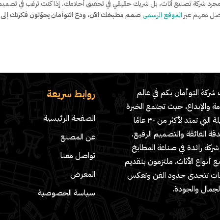
ت مجرد شركة تصنيع أثاث، بل شريك حقيقي في تحقيق أحلامك. إذا كنت ترغب في تصميم
واصل معهم عبر
الموقع الرسمى
صمم مطبخك الآن، ودع التوأمان يحوّلون فكرتك إلى 
روابط سريعة
شركة التوأمان بكم في عالم
مة والإبداع، حيث تجتمع الخبرة
الصفحة الرئيسية
الطويلة التي تمتد لأكثر من ٣٠ عامًا
دقة الفائقة والتصميم الرفيع.
عن المصنع
ركة رائدة في صناعة المطابخ
تواصل معنا
 أنواع الأثاث، ملتزمون بتقديم
المعرض
ات تتحدى حدود الفن وتعكس
لجمال والجودة.
سياسة الخصوصية