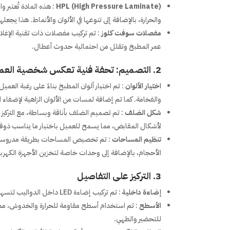
HPL (High Pressure Laminate)
: هذه المادة تُعتب
والحرارة، بالإضافة إلى تنوعها في الألوان والأنماط. هذا يج
مفصلات سوفت كلوز
: تم تركيب مفصلات ذات تقنية الإغل
عمر المطبخ وتقلل من احتمالية حدوث أعطال.
2. التصميم: تحفة فنية تعكس شخصية العميل
اختيار الألوان
: تم اختيار ألوان المطبخ بناءً على رغبة العميل
والفخامة. كما تم إضافة لمسات من الألوان الزاهية لإضفاء 
شكل الضلف
: تم تصميم الضلف بأناقة وبساطة، مع التركيز
لأشكال المقابض، مما يسمح للعميل باختيار ما يناسب ذوق
تنظيم المساحات
: تم تخصيص المساحات بطريقة مدروسة ل
الأحجام، بالإضافة إلى وحدات خاصة لتخزين الأجهزة الكهربا
3. التركيز على التفاصيل
إضاءة داخلية
: تم تركيب إضاءة LED داخل الدواليب لتسهيل الوصول إلى الأدوات والمواد الغذائية، مما يضفي لمسة من الحداثة والعملية.
الأسطح
: تم استخدام أسطح مقاومة للحرارة والخدوش، مما
للتحضير والطهي.