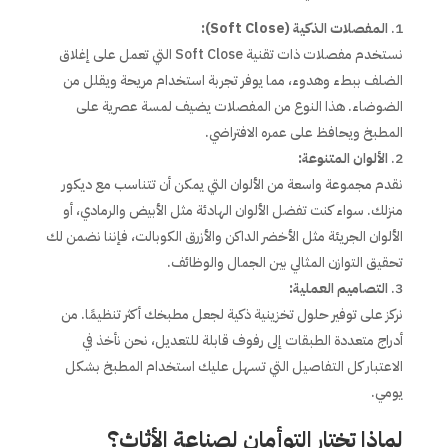
المفصلات الذكية (Soft Close):
نستخدم مفصلات ذات تقنية Soft Close التي تعمل على إغلاق
الضلف ببطء وهدوء، مما يوفر تجربة استخدام مريحة ويقلل من
الضوضاء. هذا النوع من المفصلات يضيف لمسة عصرية على
المطبخ ويحافظ على عمره الافتراضي.
الألوان المتنوعة:
نقدم مجموعة واسعة من الألوان التي يمكن أن تتناسب مع ديكور
منزلك. سواء كنت تفضل الألوان الهادئة مثل الأبيض والرمادي، أو
الألوان الجريئة مثل الأخضر الداكن والأزرق الكوبالت، فإننا نضمن لك
تحقيق التوازن المثالي بين الجمال والوظائف.
التصاميم العملية:
نركز على توفير حلول تخزينية ذكية لجعل مطبخك أكثر تنظيمًا. من
أدراج متعددة الطبقات إلى رفوف قابلة للتعديل، نحن نأخذ في
الاعتبار كل التفاصيل التي تسهل عليك استخدام المطبخ بشكل
يومي.
لماذا تختار التوأمان لصناعة الأثاث؟