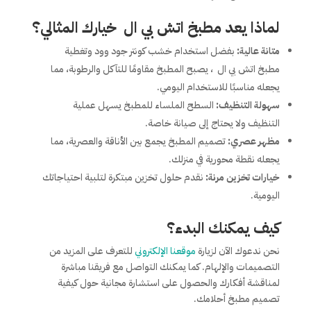
لماذا يعد مطبخ اتش بي ال خيارك المثالي؟
متانة عالية:
بفضل استخدام خشب كونتر جود وود وتغطية
مطبخ اتش بي ال ، يصبح المطبخ مقاومًا للتآكل والرطوبة، مما
يجعله مناسبًا للاستخدام اليومي.
سهولة التنظيف:
السطح الملساء للمطبخ يسهل عملية
التنظيف ولا يحتاج إلى صيانة خاصة.
مظهر عصري:
تصميم المطبخ يجمع بين الأناقة والعصرية، مما
يجعله نقطة محورية في منزلك.
خيارات تخزين مرنة:
نقدم حلول تخزين مبتكرة لتلبية احتياجاتك
اليومية.
كيف يمكنك البدء؟
نحن ندعوك الآن لزيارة
موقعنا الإلكتروني
للتعرف على المزيد من
التصميمات والإلهام. كما يمكنك التواصل مع فريقنا مباشرة
لمناقشة أفكارك والحصول على استشارة مجانية حول كيفية
تصميم مطبخ أحلامك.