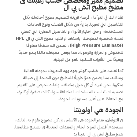
تصميم مميز ومخصص حسب رغبتك فى
مطبخ مطبخ اتش بي ال
نقدم لك في التوأمان فرصة فريدة لتصميم مطبخ أحلامك بكل
التفاصيل التي تحبها. بدايةً من شكل الضلف ونوع الخامات
المستخدمة، وحتى اختيار الألوان والتفاصيل الصغيرة التي تعطي
لمسة شخصية لمطبخك. باستخدام تقنية مطبخ اتش بي ال
HPL
(High Pressure Laminate)
، نضمن لك سطحًا مقاومًا
للخدوش والحرارة والرطوبة، مما يجعل مطبخك دائمًا يبدو جديدًا
وبعيدًا عن التأثيرات السلبية للعوامل البيئية.
كما نعتمد على
خشب كونتر جود وود
المعروف بجودته العالية
ومتانته، مما يضمن عمرًا طويلًا للمطبخ دون الحاجة إلى صيانة
متكررة. نحن ندرك أن كل منزل مختلف، ولذلك نحرص على تقديم
تصميمات تناسب المساحات المختلفة سواء كانت صغيرة أو كبيرة،
مع الحفاظ على أعلى مستويات الجودة.
الجودة هي أولويتنا
في التوأمان، نعتبر الجودة هي الأساس في كل مشروع نقوم به. لذلك،
نستخدم أفضل المواد الخام والمعدات الحديثة في تصنيع مطابخنا.
يتميز مطبخ اتش بي ال لدينا بـ: