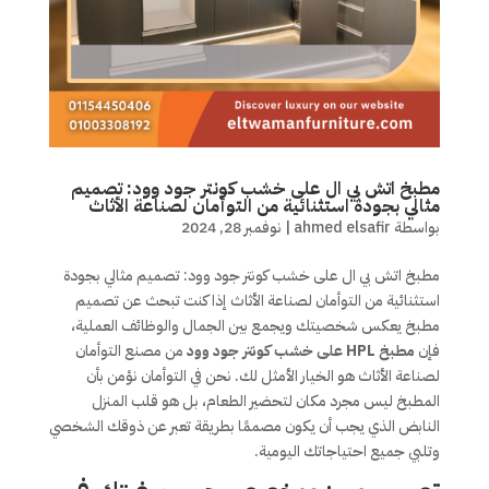
مطبخ اتش بي ال على خشب كونتر جود وود: تصميم
مثالي بجودة استثنائية من التوأمان لصناعة الأثاث
بواسطة
ahmed elsafir
|
نوفمبر 28, 2024
مطبخ اتش بي ال على خشب كونتر جود وود: تصميم مثالي بجودة
استثنائية من التوأمان لصناعة الأثاث إذا كنت تبحث عن تصميم
مطبخ يعكس شخصيتك ويجمع بين الجمال والوظائف العملية،
فإن
مطبخ HPL على خشب كونتر جود وود
من مصنع التوأمان
لصناعة الأثاث هو الخيار الأمثل لك. نحن في التوأمان نؤمن بأن
المطبخ ليس مجرد مكان لتحضير الطعام، بل هو قلب المنزل
النابض الذي يجب أن يكون مصممًا بطريقة تعبر عن ذوقك الشخصي
وتلبي جميع احتياجاتك اليومية.