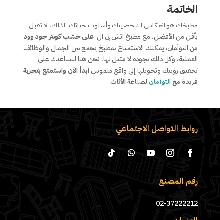
الخاتمة
مطبخك هو انعكاس لشخصيتك وأسلوب حياتك. لذلك، لا تقبل
بأقل من الأفضل. مع مطبخ اتش بي ال
على خشب كونتر جود وود
من التوأمان، يمكنك الاستمتاع بمطبخ يجمع بين الجمال والوظائف
العملية، وكل ذلك بجودة لا مثيل لها. نحن هنا لنساعدك على
تحقيق رؤيتك وتحويلها إلى واقع ملموس
ابدأ الآن واستمتع بتجربة
فريدة مع
التوأمان
لصناعة الأثاث
روابط التواصل الاجتماعي
رقم المصنع
02-37222212