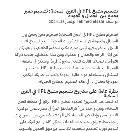
تصميم مطبخ HPL في العين السخنة: تصميم مميز
يجمع بين الجمال والجودة
بواسطة
ahmed elsafir
|
نوفمبر 18, 2024
تصميم مطبخ HPL في العين السخنة: تصميم مميز يجمع بين
الجمال والجودة
في عالم الديكورات المنزلية، يُعتبر المطبخ قلب
المنزل النابض، فهو ليس مجرد مكان لتحضير الطعام، بل هو ركن
من أركان الراحة والجمال والعملية. ومن هذا المنطلق، جاءت
شركة
التوأمان لصناعة الأثاث
لتقدم مشروعًا فريدًا ومبتكرًا في منطقة
العين السخنة، حيث تم تنفيذ تصميم مطبخ HPL بتصميم
استثنائي باستخدام مواد عالية الجودة وتقنيات حديثة، ليكون
نموذجًا يحتذى به في عالم تصميم المطابخ الحديثة.
نظرة عامة على مشروع تصميم مطبخ HPL في العين
السخنة
تم تنفيذ هذا المشروع تصميم مطبخ HPL الرائع في منطقة العين
السخنة، وهي واحدة من أكثر المناطق تميزًا في مصر بفضل موقعها
الاستراتيجي وإطلالاتها الخلابة. كان الهدف الأساسي من المشروع هو
إنشاء مطبخ يلبي احتياجات العملاء بشكل كامل، مع التركيز على
تقديم تجربة تصميم شخصية تتناسب مع ذوق العميل وأسلوب