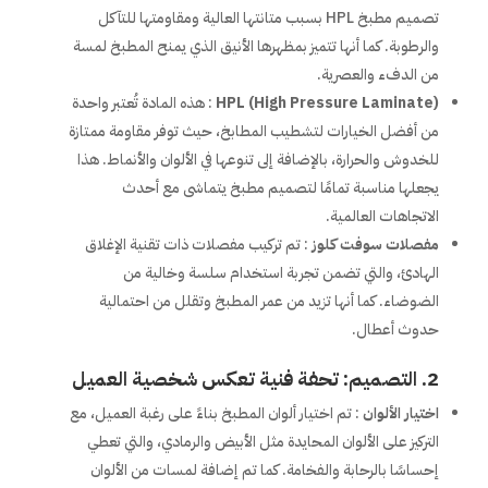
تصميم مطبخ HPL بسبب متانتها العالية ومقاومتها للتآكل
والرطوبة. كما أنها تتميز بمظهرها الأنيق الذي يمنح المطبخ لمسة
من الدفء والعصرية.
HPL (High Pressure Laminate)
: هذه المادة تُعتبر واحدة
من أفضل الخيارات لتشطيب المطابخ، حيث توفر مقاومة ممتازة
للخدوش والحرارة، بالإضافة إلى تنوعها في الألوان والأنماط. هذا
يجعلها مناسبة تمامًا لتصميم مطبخ يتماشى مع أحدث
الاتجاهات العالمية.
مفصلات سوفت كلوز
: تم تركيب مفصلات ذات تقنية الإغلاق
الهادئ، والتي تضمن تجربة استخدام سلسة وخالية من
الضوضاء. كما أنها تزيد من عمر المطبخ وتقلل من احتمالية
حدوث أعطال.
2. التصميم: تحفة فنية تعكس شخصية العميل
اختيار الألوان
: تم اختيار ألوان المطبخ بناءً على رغبة العميل، مع
التركيز على الألوان المحايدة مثل الأبيض والرمادي، والتي تعطي
إحساسًا بالرحابة والفخامة. كما تم إضافة لمسات من الألوان