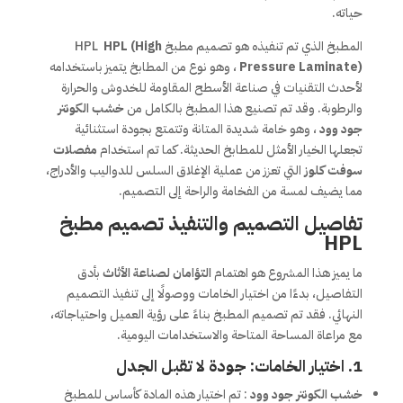
حياته.
المطبخ الذي تم تنفيذه هو تصميم مطبخ HPL
HPL (High
Pressure Laminate)
، وهو نوع من المطابخ يتميز باستخدامه
لأحدث التقنيات في صناعة الأسطح المقاومة للخدوش والحرارة
والرطوبة. وقد تم تصنيع هذا المطبخ بالكامل من
خشب الكونتر
جود وود
، وهو خامة شديدة المتانة وتتمتع بجودة استثنائية
تجعلها الخيار الأمثل للمطابخ الحديثة. كما تم استخدام
مفصلات
سوفت كلوز
التي تعزز من عملية الإغلاق السلس للدواليب والأدراج،
مما يضيف لمسة من الفخامة والراحة إلى التصميم.
تفاصيل التصميم والتنفيذ تصميم مطبخ
HPL
ما يميز هذا المشروع هو اهتمام
التؤامان لصناعة الأثاث
بأدق
التفاصيل، بدءًا من اختيار الخامات ووصولًا إلى تنفيذ التصميم
النهائي. فقد تم تصميم المطبخ بناءً على رؤية العميل واحتياجاته،
مع مراعاة المساحة المتاحة والاستخدامات اليومية.
1. اختيار الخامات: جودة لا تقبل الجدل
خشب الكونتر جود وود
: تم اختيار هذه المادة كأساس للمطبخ