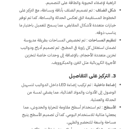
الزاهية لإضفاء الحيوية والطاقة على التصميم.
شكل الضلف
: تم تصميم الضلف بأناقة وبساطة، مع التركيز على
الخطوط المستقيمة التي تعكس الحداثة والبساطة. كما تم توفير
خيارات متعددة لأشكال المقابض، مما يسمح للعميل باختيار ما
يناسب ذوقه.
تنظيم المساحات
: تم تخصيص المساحات بطريقة مدروسة
لضمان استغلال كل زاوية في المطبخ. تم تصميم أدراج ودواليب
تخزين متعددة الأحجام، بالإضافة إلى وحدات خاصة لتخزين
الأجهزة الكهربائية مثل الفرن والميكروويف.
3. التركيز على التفاصيل
إضاءة داخلية
: تم تركيب إضاءة LED داخل الدواليب لتسهيل
الوصول إلى الأدوات والمواد الغذائية، مما يضفي لمسة من
الحداثة والعملية.
الأسطح
: تم استخدام أسطح مقاومة للحرارة والخدوش، مما
يجعلها مثالية للاستخدام اليومي. كما أن تصميم الأسطح يتيح
مساحة واسعة للتحضير والطهي.