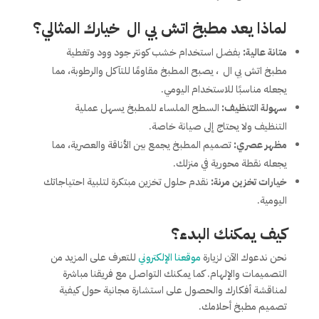
لماذا يعد مطبخ اتش بي ال خيارك المثالي؟
متانة عالية:
بفضل استخدام خشب كونتر جود وود وتغطية
مطبخ اتش بي ال ، يصبح المطبخ مقاومًا للتآكل والرطوبة، مما
يجعله مناسبًا للاستخدام اليومي.
سهولة التنظيف:
السطح الملساء للمطبخ يسهل عملية
التنظيف ولا يحتاج إلى صيانة خاصة.
مظهر عصري:
تصميم المطبخ يجمع بين الأناقة والعصرية، مما
يجعله نقطة محورية في منزلك.
خيارات تخزين مرنة:
نقدم حلول تخزين مبتكرة لتلبية احتياجاتك
اليومية.
كيف يمكنك البدء؟
نحن ندعوك الآن لزيارة
موقعنا الإلكتروني
للتعرف على المزيد من
التصميمات والإلهام. كما يمكنك التواصل مع فريقنا مباشرة
لمناقشة أفكارك والحصول على استشارة مجانية حول كيفية
تصميم مطبخ أحلامك.