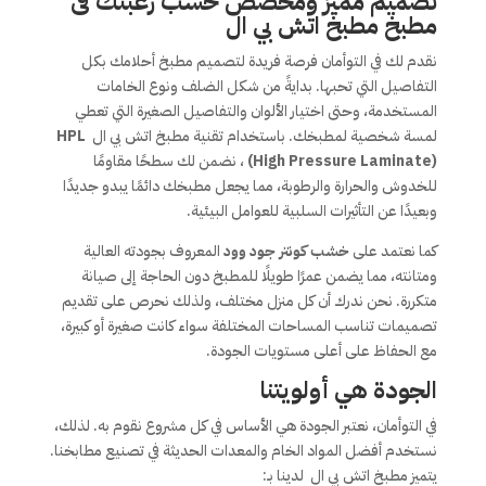
تصميم مميز ومخصص حسب رغبتك فى
مطبخ مطبخ اتش بي ال
نقدم لك في التوأمان فرصة فريدة لتصميم مطبخ أحلامك بكل
التفاصيل التي تحبها. بدايةً من شكل الضلف ونوع الخامات
المستخدمة، وحتى اختيار الألوان والتفاصيل الصغيرة التي تعطي
لمسة شخصية لمطبخك. باستخدام تقنية مطبخ اتش بي ال
HPL
(High Pressure Laminate)
، نضمن لك سطحًا مقاومًا
للخدوش والحرارة والرطوبة، مما يجعل مطبخك دائمًا يبدو جديدًا
وبعيدًا عن التأثيرات السلبية للعوامل البيئية.
كما نعتمد على
خشب كونتر جود وود
المعروف بجودته العالية
ومتانته، مما يضمن عمرًا طويلًا للمطبخ دون الحاجة إلى صيانة
متكررة. نحن ندرك أن كل منزل مختلف، ولذلك نحرص على تقديم
تصميمات تناسب المساحات المختلفة سواء كانت صغيرة أو كبيرة،
مع الحفاظ على أعلى مستويات الجودة.
الجودة هي أولويتنا
في التوأمان، نعتبر الجودة هي الأساس في كل مشروع نقوم به. لذلك،
نستخدم أفضل المواد الخام والمعدات الحديثة في تصنيع مطابخنا.
يتميز مطبخ اتش بي ال لدينا بـ: