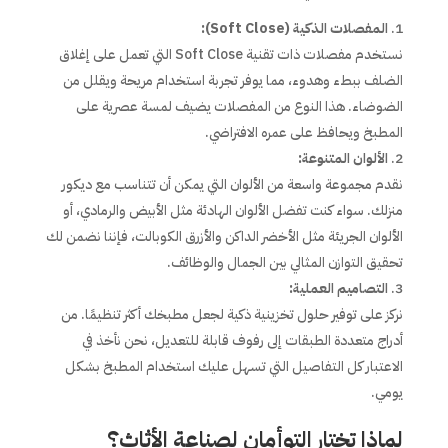
المفصلات الذكية (Soft Close):
نستخدم مفصلات ذات تقنية Soft Close التي تعمل على إغلاق
الضلف ببطء وهدوء، مما يوفر تجربة استخدام مريحة ويقلل من
الضوضاء. هذا النوع من المفصلات يضيف لمسة عصرية على
المطبخ ويحافظ على عمره الافتراضي.
الألوان المتنوعة:
نقدم مجموعة واسعة من الألوان التي يمكن أن تتناسب مع ديكور
منزلك. سواء كنت تفضل الألوان الهادئة مثل الأبيض والرمادي، أو
الألوان الجريئة مثل الأخضر الداكن والأزرق الكوبالت، فإننا نضمن لك
تحقيق التوازن المثالي بين الجمال والوظائف.
التصاميم العملية:
نركز على توفير حلول تخزينية ذكية لجعل مطبخك أكثر تنظيمًا. من
أدراج متعددة الطبقات إلى رفوف قابلة للتعديل، نحن نأخذ في
الاعتبار كل التفاصيل التي تسهل عليك استخدام المطبخ بشكل
يومي.
لماذا تختار التوأمان لصناعة الأثاث؟