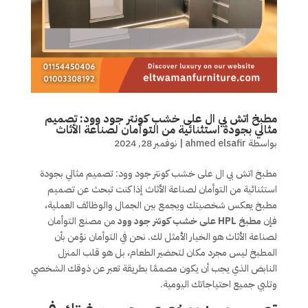
مطبخ اتش بي ال على خشب كونتر جود وود: تصميم
مثالي بجودة استثنائية من التوأمان لصناعة الأثاث
بواسطة
ahmed elsafir
|
نوفمبر 28, 2024
مطبخ اتش بي ال على خشب كونتر جود وود: تصميم مثالي بجودة
استثنائية من التوأمان لصناعة الأثاث إذا كنت تبحث عن تصميم
مطبخ يعكس شخصيتك ويجمع بين الجمال والوظائف العملية،
فإن
مطبخ HPL على خشب كونتر جود وود
من مصنع التوأمان
لصناعة الأثاث هو الخيار الأمثل لك. نحن في التوأمان نؤمن بأن
المطبخ ليس مجرد مكان لتحضير الطعام، بل هو قلب المنزل
النابض الذي يجب أن يكون مصممًا بطريقة تعبر عن ذوقك الشخصي
وتلبي جميع احتياجاتك اليومية.