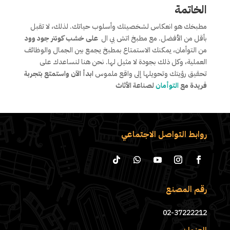
الخاتمة
مطبخك هو انعكاس لشخصيتك وأسلوب حياتك. لذلك، لا تقبل
بأقل من الأفضل. مع مطبخ اتش بي ال
على خشب كونتر جود وود
من التوأمان، يمكنك الاستمتاع بمطبخ يجمع بين الجمال والوظائف
العملية، وكل ذلك بجودة لا مثيل لها. نحن هنا لنساعدك على
تحقيق رؤيتك وتحويلها إلى واقع ملموس
ابدأ الآن واستمتع بتجربة
فريدة مع
التوأمان
لصناعة الأثاث
روابط التواصل الاجتماعي
رقم المصنع
02-37222212