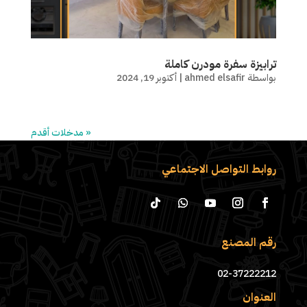
ترابيزة سفرة مودرن كاملة
بواسطة
ahmed elsafir
|
أكتوبر 19, 2024
« مدخلات أقدم
روابط التواصل الاجتماعي
رقم المصنع
02-37222212
العنوان