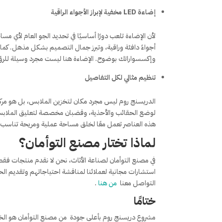
إضاءة LED مخفية لإبراز الأجواء الراقية
لأن الإضاءة تلعب دورًا أساسيًا في تحديد الجو العام لأي مس
أجواءً دافئة وراقية، وتبرز جمال التصميم بشكل مذهل. كم
وإكسسواراتك بوضوح. الإضاءة هنا ليست مجرد وسيلة للرؤ
تنظيم مثالي لكل التفاصيل
الدريسنج روم ليس مجرد مكان لتخزين الملابس، بل هو مركز 
لوضع الحقائب والأحذية، وقضبان مخصصة لتعليق الملابس. كم
هذه العناصر تعمل معًا لخلق مساحة عملية ومريحة تناسب
لماذا تختار
مصنع التوأمان
؟
في مصنع التوأمان لصناعة الأثاث، نحن لا نقدم منتجات فقط،
استشارات مجانية لعملائنا لمناقشة احتياجاتهم وتقديم ا
التواصل معنا
من هنا
.
ختامًا
مشروع دريسنج روم بأعلى جودة من مصنع التوأمان هو الخي