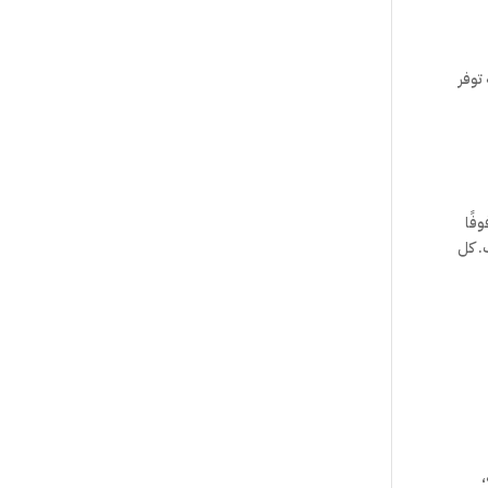
توفر
فًا
. كل
،