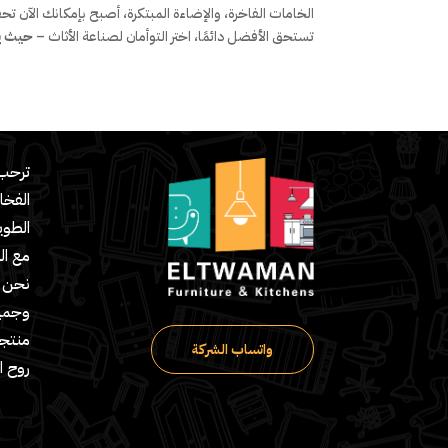
الخامات الفاخرة، والإضاءة المبتكرة، أصبح بإمكانك الآن 
تستحق الأفضل دائمًا، اختر التوأمان لصناعة الأثاث –
حيث يت
ترحب 
الفخا
مع ال
نحن ش
وجميع
منتج
واتساب الشركة
روح ا