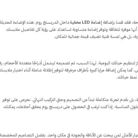
احة، فقد قمنا بإضافة
إضاءة LED مخفية
داخل الدريسنج روم. هذه الإضاءة الحديثة 
ا أنها موفرة للطاقة وتوفر إضاءة متساوية تساعدك على رؤية كل تفاصيل ملابسك
ية، بل هي لمسة فنية تضيف قيمة جمالية للمكان.
لتنظيم حياتك اليومية. لهذا السبب، تم تصميمه ليشمل أدراجًا متعددة الأحجام، رفو
ا يمكن إضافة مرايا كبيرة بأطراف مزخرفة لتوفير إطلالة شاملة أثناء اختيار ملابسك
 نمط حياتك.
 بل نقدم تجربة متكاملة تبدأ من التصميم وحتى التركيب النهائي. نحرص على توفير
لحلول المناسبة. إذا كنت ترغب في الحصول على دريسنج روم يحقق أحلامك، يمكنك
ار الأمثل لمن يبحث عن الأناقة والجودة في مكان واحد. بفضل التصاميم المخصصة