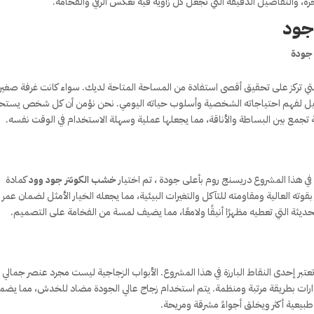
اخرة، والتفاصيل الدقيقة التي تجعل كل زاوية فيه تعكس الرقي والفخامة.
 جود
جودة
ي تركز على تحقيق أقصى استفادة من المساحة المتاحة لديك. سواء كانت غرفة صغيرة
العميل لفهم احتياجاته الشخصية وأسلوب حياته اليومي. نحن نؤمن أن كل شخص يست
جمع بين البساطة والأناقة، مما يجعلها عملية وسهلة الاستخدام في الوقت نفسه.
ي هذا المشروع دريسنج روم بأعلى جودة ، تم اختيار
خشب الكونتر جود وود
كمادة
ته العالية ومقاومته للتآكل والتغيرات البيئية، مما يجعله الخيار الأمثل لضمان عمر
ديثة التي تعطيه مظهرًا أنيقًا ولامعًا، مما يضيف لمسة من الفخامة على التصميم.
تعتبر إحدى النقاط البارزة في هذا المشروع. الأبواب الزجاجية ليست مجرد عنصر جمالي
رات بطريقة مرتبة ومنظمة. يتم استخدام زجاج عالي الجودة مضاد للخدش، مما يضم
بيعية أكثر ويخلق أجواءً مشرقة ومريحة.