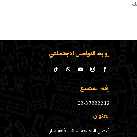
نك
روابط التواصل الاجتماعي
رقم المصنع
02-37222212
العنوان
فيصل المطبعة بجانب قاعه لمار