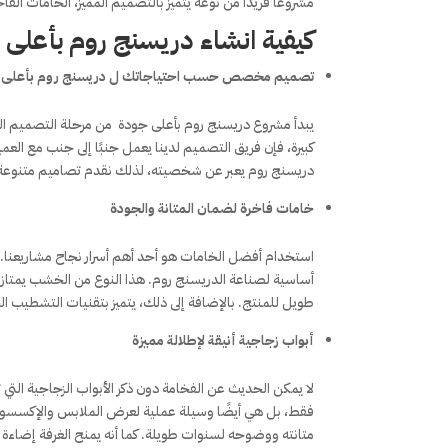
مشروعًا فريدًا من نوعه يتميز بالتصميم المميز، الخامات الف
كيفية انشاء دريسنج روم بأعلى
تصميم مخصص حسب احتياجاتك ل دريسنج روم بأعلى 
يبدأ مشروع دريسنج روم بأعلى جودة من مرحلة التصميم الت
كبيرة، فإن فريق التصميم لدينا يعمل جنبًا إلى جنب مع 
دريسنج روم يعبر عن شخصيته، لذلك نقدم تصاميم متنوعة ت
خامات فاخرة لضمان المتانة والجودة
استخدام أفضل الخامات هو أحد أهم أسرار نجاح مشاريعنا. ف
أساسية لصناعة الدريسنج روم. هذا النوع من الخشب يمتاز بقو
طويل للمنتج. بالإضافة إلى ذلك، يتميز بتقنيات التشطيب الح
أبواب زجاجية أنيقة لإطلالة مميزة
لا يمكن الحديث عن الفخامة دون ذكر الأبواب الزجاجية التي 
فقط، بل هي أيضًا وسيلة عملية لعرض الملابس والإكسسوا
متانته ووضوحه لسنوات طويلة. كما أنه يمنح الغرفة إضاءة ط