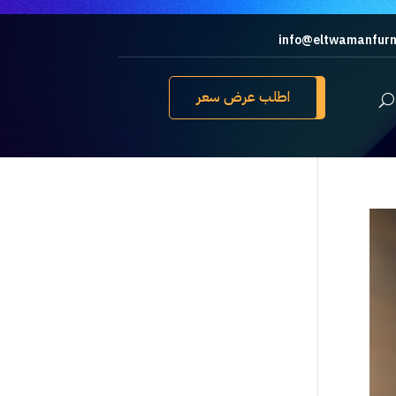
info@eltwamanfurn
اطلب عرض سعر