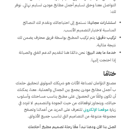
التواصل معنا وحتى تسليم أجمل مطابخ مودرن تسليم نهائي. نوفر
لك:
استشارات مجانية:
نستمع إلى احتياجاتك ونقدم لك النصائح
المناسبة لاختيار التصميم الأنسب.
تركيب دقيق:
يتم تركيب المطبخ بواسطة فريق محترف يضمن لك
نتيجة مثالية.
خدمة ما بعد البيع:
نحن دائمًا هنا لتقديم الدعم الفني والصيانة
إذا احتجت إليها.
ختامًا
مصنع التؤامان لصناعة الأثاث هو شريكك الموثوق لتحقيق حلمك
ب أجمل مطابخ مودرن يجمع بين الجمال والعملية. معنا، يمكنك
أن تكون واثقًا من الحصول على مطبخ يناسب مساحتك وأسلوب
حياتك، ويتجاوز توقعاتك من حيث الجودة والتصميم. لا تتردد في
زيارة
موقعنا الإلكتروني
للتعرف على المزيد من أعمالنا وتصفح
مجموعة متنوعة من التصاميم التي تناسب جميع الأذواق.
اتصل بنا الآن ودعنا نبدأ معًا رحلة تصميم مطبخ أحلامك