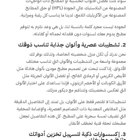
سواء كنت تفضل الأبواب الخشبية أو المطابخ ذات الواجهات
المصنوعة من البلاستيك عالي الجودة (HPL) أو حتى المطابخ
المصنوعة من الأكريليك اللامع، لدينا ما يناسب كل رغبة وميزانية.
الجودة ليست مجرد كلمة بالنسبة لنا، بل هي وعد نلتزم به لتوفير
مطبخ يدوم معك لسنوات دون فقدانه لجماله أو كفاءته.
2. تشطيبات عصرية وألوان جذابة تناسب ذوقك
نحن ندرك أن لكل منزل شخصيته الخاصة، ولذلك نوفر لك
مجموعة واسعة من التشطيبات والألوان التي تناسب مختلف
الأذواق. إذا كنت تبحث عن تصميم مطبخ مودرن بألوان هادئة مثل
الأبيض الكريمي أو الرمادي الفاتح، أو تفضل الألوان الجريئة مثل
الأزرق الكوبالت أو الأخضر الزيتوني، فإننا نساعدك على اختيار الألوان
التي تعكس شخصيتك وتتناغم مع ديكور منزلك.
تشطيباتنا لا تقتصر فقط على الألوان، بل تمتد إلى التفاصيل الدقيقة
مثل المقابض المعدنية ذات التصاميم العصرية، والإضاءة المخفية
التي تضيف لمسة سحرية على المطبخ. كل هذه التفاصيل تجعل
مطبخك تحفة فنية تخطف الأنظار.
3. إكسسوارات ذكية لتسهيل تخزين أدواتك
وتنظيم مطبخك