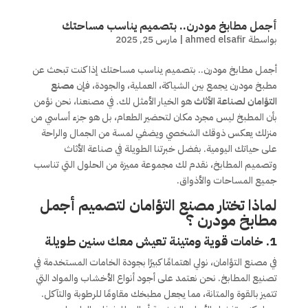
أجمل مطابخ مودرن.. بتصميم يناسب مساحتك
بواسطة
ahmed elsafir
|
مارس 25, 2025
أجمل مطابخ مودرن.. بتصميم يناسب مساحتك إذا كنت تبحث عن
مطبخ مودرن يجمع بين الشياكة، العملية، والجودة، فإن
مصنع
التؤامان لصناعة الأثاث
هو الخيار الأمثل لك. في مصنعنا، نحن نؤمن
بأن المطبخ ليس مجرد مكان لتحضير الطعام، بل هو جزء أساسي من
منزلك يعكس ذوقك الشخصي ويضفي لمسة من الجمال والراحة
على حياتك اليومية. بفضل خبرتنا الطويلة في صناعة الأثاث
وتصميم المطابخ، نقدم لك مجموعة مميزة من الحلول التي تناسب
جميع المساحات والأذواق.
لماذا تختار مصنع التؤامان لتصميم أجمل
مطابخ مودرن ؟
1. خامات قوية ومتينة تعيش معك سنين طويلة
في مصنع التؤامان، نولي اهتمامًا كبيرًا بجودة الخامات المستخدمة في
تصنيع المطابخ. نحن نعتمد على أجود أنواع الأخشاب والمواد التي
تتميز بالقوة والمتانة، مما يجعل مطبخك مقاومًا للرطوبة والتآكل.