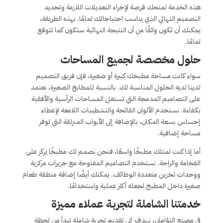
هذه الخدمة تمنحك فرصة لإجراء التعديلات اللازمة وتحديد
التصميم النهائي الذي يناسب احتياجاتك تمامًا. بهذه الطريقة،
يمكنك أن تكون واثقًا من أن النتيجة النهائية ستكون كما تتوقع
تمامًا.
حلول مخصصة لجميع المساحات
سواء كانت مساحة مطبخك كبيرة أو صغيرة، فإن فريق التصميم
لدينا لديه الحلول المناسبة لك. بالنسبة للمطابخ الصغيرة، نعتمد
على التصاميم المدمجة التي تستغل المساحات الرأسية والأفقية
بكفاءة. نستخدم الألوان الفاتحة والتشطيبات اللامعة لإعطاء
إحساس بسعة المكان، بالإضافة إلى الأبواب المنزلقة التي توفر
مساحة إضافية.
أما إذا كنت تمتلك مطبخًا واسعًا، فنحن نصمم لك مطبخًا يركز على
الفخامة والراحة. نستخدم التصاميم المفتوحة مع جزيرات مركزية
ووحدات تخزين متعددة الوظائف. يمكنك أيضًا إضافة منطقة طعام
صغيرة داخل المطبخ لجعله أكثر عملية واستخدامًا.
خدمتنا الشاملة لتجربة عملاء مميزة
في مصنع التؤامان، نهدف إلى تقديم تجربة شاملة تبدأ من لحظة