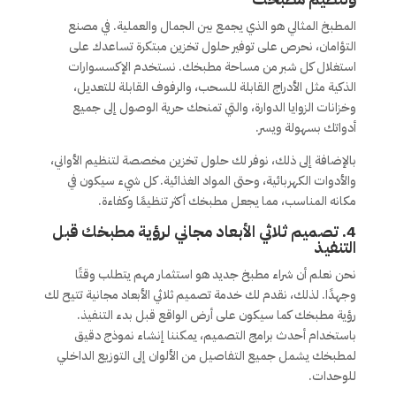
المطبخ المثالي هو الذي يجمع بين الجمال والعملية. في مصنع
التؤامان، نحرص على توفير حلول تخزين مبتكرة تساعدك على
استغلال كل شبر من مساحة مطبخك. نستخدم الإكسسوارات
الذكية مثل الأدراج القابلة للسحب، والرفوف القابلة للتعديل،
وخزانات الزوايا الدوارة، والتي تمنحك حرية الوصول إلى جميع
أدواتك بسهولة ويسر.
بالإضافة إلى ذلك، نوفر لك حلول تخزين مخصصة لتنظيم الأواني،
والأدوات الكهربائية، وحتى المواد الغذائية. كل شيء سيكون في
مكانه المناسب، مما يجعل مطبخك أكثر تنظيمًا وكفاءة.
4. تصميم ثلاثي الأبعاد مجاني لرؤية مطبخك قبل
التنفيذ
نحن نعلم أن شراء مطبخ جديد هو استثمار مهم يتطلب وقتًا
وجهدًا. لذلك، نقدم لك خدمة تصميم ثلاثي الأبعاد مجانية تتيح لك
رؤية مطبخك كما سيكون على أرض الواقع قبل بدء التنفيذ.
باستخدام أحدث برامج التصميم، يمكننا إنشاء نموذج دقيق
لمطبخك يشمل جميع التفاصيل من الألوان إلى التوزيع الداخلي
للوحدات.