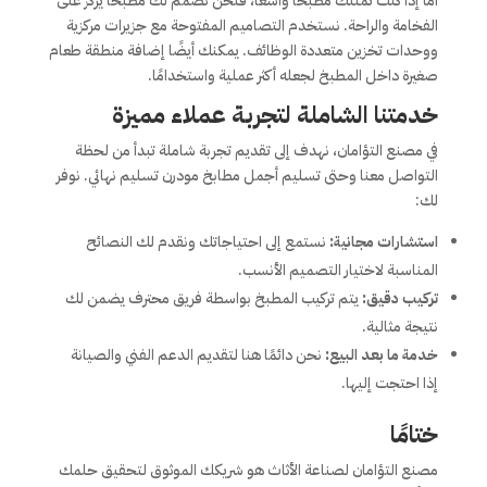
أما إذا كنت تمتلك مطبخًا واسعًا، فنحن نصمم لك مطبخًا يركز على
الفخامة والراحة. نستخدم التصاميم المفتوحة مع جزيرات مركزية
ووحدات تخزين متعددة الوظائف. يمكنك أيضًا إضافة منطقة طعام
صغيرة داخل المطبخ لجعله أكثر عملية واستخدامًا.
خدمتنا الشاملة لتجربة عملاء مميزة
في مصنع التؤامان، نهدف إلى تقديم تجربة شاملة تبدأ من لحظة
التواصل معنا وحتى تسليم أجمل مطابخ مودرن تسليم نهائي. نوفر
لك:
استشارات مجانية:
نستمع إلى احتياجاتك ونقدم لك النصائح
المناسبة لاختيار التصميم الأنسب.
تركيب دقيق:
يتم تركيب المطبخ بواسطة فريق محترف يضمن لك
نتيجة مثالية.
خدمة ما بعد البيع:
نحن دائمًا هنا لتقديم الدعم الفني والصيانة
إذا احتجت إليها.
ختامًا
مصنع التؤامان لصناعة الأثاث هو شريكك الموثوق لتحقيق حلمك