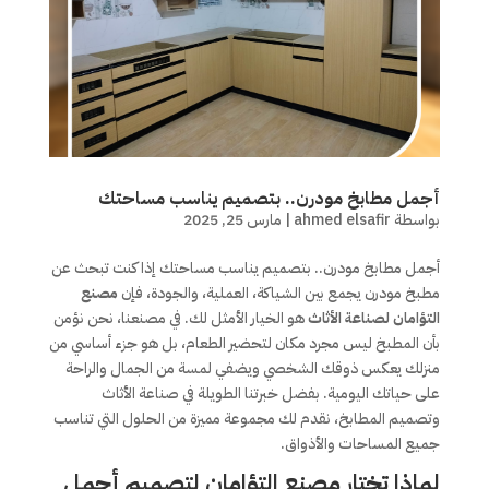
أجمل مطابخ مودرن.. بتصميم يناسب مساحتك
بواسطة
ahmed elsafir
|
مارس 25, 2025
أجمل مطابخ مودرن.. بتصميم يناسب مساحتك إذا كنت تبحث عن
مطبخ مودرن يجمع بين الشياكة، العملية، والجودة، فإن
مصنع
التؤامان لصناعة الأثاث
هو الخيار الأمثل لك. في مصنعنا، نحن نؤمن
بأن المطبخ ليس مجرد مكان لتحضير الطعام، بل هو جزء أساسي من
منزلك يعكس ذوقك الشخصي ويضفي لمسة من الجمال والراحة
على حياتك اليومية. بفضل خبرتنا الطويلة في صناعة الأثاث
وتصميم المطابخ، نقدم لك مجموعة مميزة من الحلول التي تناسب
جميع المساحات والأذواق.
لماذا تختار مصنع التؤامان لتصميم أجمل