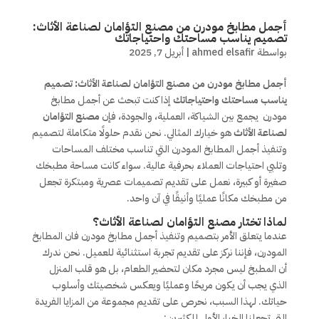
أجمل مطابخ مودرن من مصنع التؤامان لصناعة الأثاث:
تصميم يناسب مساحتك واحتياجاتك
بواسطة
ahmed elsafir
|
أبريل 7, 2025
أجمل مطابخ مودرن من مصنع التؤامان لصناعة الأثاث: تصميم
يناسب مساحتك واحتياجاتك
إذا كنت تبحث عن أجمل مطابخ
مودرن يجمع بين الشياكة، العملية، والجودة، فإن
مصنع التؤامان
لصناعة الأثاث
هو خيارك المثالي. نحن نقدم حلولًا متكاملة لتصميم
وتنفيذ أجمل المطابخ المودرن التي تناسب مختلف المساحات
وتلبي احتياجات العملاء بحرفية عالية. سواء كانت مساحة مطبخك
صغيرة أو كبيرة، نعمل على تقديم تصميمات عصرية ومبتكرة تجعل
من مطبخك مكانًا عمليًا وأنيقًا في آن واحد.
لماذا تختار مصنع التؤامان لصناعة الأثاث؟
عندما يتعلق الأمر بتصميم وتنفيذ أجمل مطابخ مودرن فان المطابخ
المودرن، فإننا نركز على تقديم تجربة استثنائية للعميل. نحن ندرك
أن المطبخ ليس مجرد مكان لتحضير الطعام، بل هو قلب المنزل
الذي يجب أن يكون مريحًا وعمليًا ويعكس شخصيتك وأسلوب
حياتك. لهذا السبب، نحرص على تقديم مجموعة من المزايا الفريدة
التي تجعلنا الخيار الأول للكثيرين: