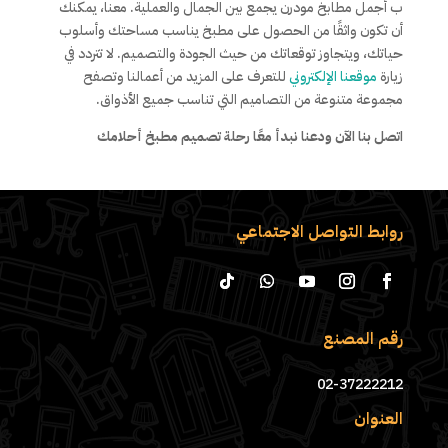
ب أجمل مطابخ مودرن يجمع بين الجمال والعملية. معنا، يمكنك
أن تكون واثقًا من الحصول على مطبخ يناسب مساحتك وأسلوب
حياتك، ويتجاوز توقعاتك من حيث الجودة والتصميم. لا تتردد في
زيارة
موقعنا الإلكتروني
للتعرف على المزيد من أعمالنا وتصفح
مجموعة متنوعة من التصاميم التي تناسب جميع الأذواق.
اتصل بنا الآن ودعنا نبدأ معًا رحلة تصميم مطبخ أحلامك
روابط التواصل الاجتماعي
رقم المصنع
02-37222212
العنوان