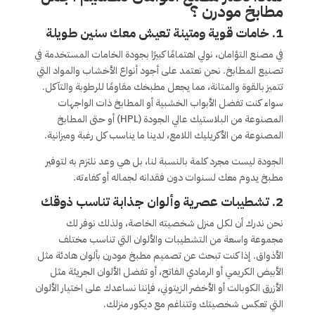
مطابخ مودرن ؟
1. خامات قوية ومتينة تعيش معك سنين طويلة
في مصنع التؤامان، نولي اهتمامًا كبيرًا بجودة الخامات المستخدمة في
تصنيع المطابخ. نحن نعتمد على أجود أنواع الأخشاب والمواد التي
تتميز بالقوة والمتانة، مما يجعل مطبخك مقاومًا للرطوبة والتآكل.
سواء كنت تفضل الأبواب الخشبية أو المطابخ ذات الواجهات
المصنوعة من البلاستيك عالي الجودة (HPL) أو حتى المطابخ
المصنوعة من الأكريليك اللامع، لدينا ما يناسب كل رغبة وميزانية.
الجودة ليست مجرد كلمة بالنسبة لنا، بل هي وعد نلتزم به لتوفير
مطبخ يدوم معك لسنوات دون فقدانه لجماله أو كفاءته.
2. تشطيبات عصرية وألوان جذابة تناسب ذوقك
نحن ندرك أن لكل منزل شخصيته الخاصة، ولذلك نوفر لك
مجموعة واسعة من التشطيبات والألوان التي تناسب مختلف
الأذواق. إذا كنت تبحث عن تصميم مطبخ مودرن بألوان هادئة مثل
الأبيض الكريمي أو الرمادي الفاتح، أو تفضل الألوان الجريئة مثل
الأزرق الكوبالت أو الأخضر الزيتوني، فإننا نساعدك على اختيار الألوان
التي تعكس شخصيتك وتتناغم مع ديكور منزلك.