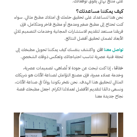
على منتج نهائي يفوق توقعاتك.
كيف يمكننا مساعدتك؟
نحن هنا لنساعدك على تحقيق حلمك في امتلاك مطبخ مثالي. سواء
كنت تحتاج إلى مطبخ صغير ومدمج أو مطبخ فاخر ومتكامل، فإن
فريقنا مستعد لتقديم الاستشارات المجانية وخدمات التصميم ثلاثي
الأبعاد لضمان تحقيق أفضل النتائج.
تواصل معنا
الآن
واكتشف بنفسك كيف يمكننا تحويل مطبخك إلى
تحفة فنية عصرية تناسب احتياجاتك وتعكس ذوقك الشخصي.
ختامًا
، إذا كنت تبحث عن جودة لا تُضاهى، تصميمات عصرية،
وخدمة عملاء مميزة، فإن مصنع التؤامان لصناعة الأثاث هو شريكك
المثالي لتحقيق هذا الهدف. نحن نفخر بكوننا روادًا في صناعة الأثاث،
ونسعى دائمًا لتقديم الأفضل لعملائنا الكرام. اجعل مطبخك قصة
نجاح جديدة معنا