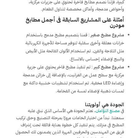
كبيرة، فإننا نصمم مطابخ فاخرة تحتوي على جزيرات مركزية،
وأحواض مدمجة، وأماكن مخصصة لتناول الطعام.
أمثلة على المشاريع السابقة فى أجمل مطابخ
مودرن
مشروع مطبخ صغير
: قمنا بتصميم مطبخ مدمج باستخدام
خزانات معلقة وأخرى سفلية لتوفير مساحة للأجهزة الكهربائية
مثل الثلاجة والفرن. تم استخدام الألوان الفاتحة مثل الأبيض
والبيج لإضفاء إحساس بالاتساع.
مشروع مطبخ كبير
: تم تنفيذ مطبخ فاخر يحتوي على جزيرة
مركزية مع سطح عمل من الغرانيت، بالإضافة إلى خزائن مدمجة
وإضاءة LED مخفية. تم استخدام تشطيبات خشبية داكنة مع
لمسات ذهبية لإضفاء لمسة من الفخامة.
الجودة هي أولويتنا
في
مصنع التؤامان
، نعتبر الجودة هي الأساس الذي نبني عليه
سمعتنا. نبدأ من اختيار الخامات مرورًا بمرحلة التصنيع وحتى تركيب
المطبخ في منزلك. يتم تنفيذ كل خطوة بعناية فائقة تحت إشراف
فريق من المهندسين والحرفيين المهرة الذين يضمنون لك الحصول