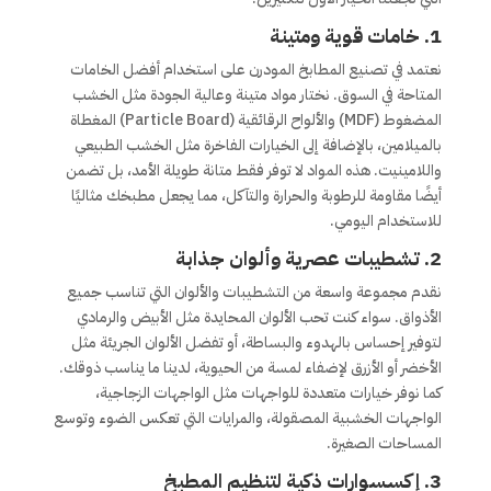
1.
خامات قوية ومتينة
نعتمد في تصنيع المطابخ المودرن على استخدام أفضل الخامات
المتاحة في السوق. نختار مواد متينة وعالية الجودة مثل الخشب
المضغوط (MDF) والألواح الرقائقية (Particle Board) المغطاة
بالميلامين، بالإضافة إلى الخيارات الفاخرة مثل الخشب الطبيعي
واللامينيت. هذه المواد لا توفر فقط متانة طويلة الأمد، بل تضمن
أيضًا مقاومة للرطوبة والحرارة والتآكل، مما يجعل مطبخك مثاليًا
للاستخدام اليومي.
2.
تشطيبات عصرية وألوان جذابة
نقدم مجموعة واسعة من التشطيبات والألوان التي تناسب جميع
الأذواق. سواء كنت تحب الألوان المحايدة مثل الأبيض والرمادي
لتوفير إحساس بالهدوء والبساطة، أو تفضل الألوان الجريئة مثل
الأخضر أو الأزرق لإضفاء لمسة من الحيوية، لدينا ما يناسب ذوقك.
كما نوفر خيارات متعددة للواجهات مثل الواجهات الزجاجية،
الواجهات الخشبية المصقولة، والمرايات التي تعكس الضوء وتوسع
المساحات الصغيرة.
3.
إكسسوارات ذكية لتنظيم المطبخ