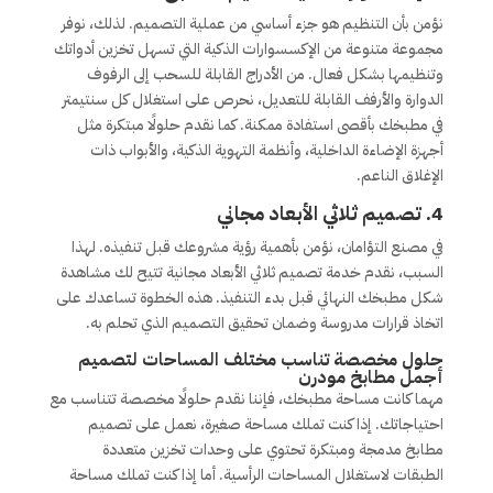
نؤمن بأن التنظيم هو جزء أساسي من عملية التصميم. لذلك، نوفر
مجموعة متنوعة من الإكسسوارات الذكية التي تسهل تخزين أدواتك
وتنظيمها بشكل فعال. من الأدراج القابلة للسحب إلى الرفوف
الدوارة والأرفف القابلة للتعديل، نحرص على استغلال كل سنتيمتر
في مطبخك بأقصى استفادة ممكنة. كما نقدم حلولًا مبتكرة مثل
أجهزة الإضاءة الداخلية، وأنظمة التهوية الذكية، والأبواب ذات
الإغلاق الناعم.
4.
تصميم ثلاثي الأبعاد مجاني
في مصنع التؤامان، نؤمن بأهمية رؤية مشروعك قبل تنفيذه. لهذا
السبب، نقدم خدمة تصميم ثلاثي الأبعاد مجانية تتيح لك مشاهدة
شكل مطبخك النهائي قبل بدء التنفيذ. هذه الخطوة تساعدك على
اتخاذ قرارات مدروسة وضمان تحقيق التصميم الذي تحلم به.
حلول مخصصة تناسب مختلف المساحات لتصميم
أجمل مطابخ مودرن
مهما كانت مساحة مطبخك، فإننا نقدم حلولًا مخصصة تتناسب مع
احتياجاتك. إذا كنت تملك مساحة صغيرة، نعمل على تصميم
مطابخ مدمجة ومبتكرة تحتوي على وحدات تخزين متعددة
الطبقات لاستغلال المساحات الرأسية. أما إذا كنت تملك مساحة