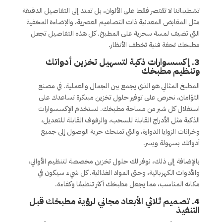
تشطيباتنا لا تقتصر فقط على الألوان، بل تمتد إلى التفاصيل الدقيقة
مثل المقابض المعدنية ذات التصاميم العصرية، والإضاءة المخفية
التي تضيف لمسة سحرية على المطبخ. كل هذه التفاصيل تجعل
مطبخك تحفة فنية تخطف الأنظار.
3. إكسسوارات ذكية لتسهيل تخزين أدواتك
وتنظيم مطبخك
المطبخ المثالي هو الذي يجمع بين الجمال والعملية. في مصنع
التؤامان، نحرص على توفير حلول تخزين مبتكرة تساعدك على
استغلال كل شبر من مساحة مطبخك. نستخدم الإكسسوارات
الذكية مثل الأدراج القابلة للسحب، والرفوف القابلة للتعديل،
وخزانات الزوايا الدوارة، والتي تمنحك حرية الوصول إلى جميع
أدواتك بسهولة ويسر.
بالإضافة إلى ذلك، نوفر لك حلول تخزين مخصصة لتنظيم الأواني،
والأدوات الكهربائية، وحتى المواد الغذائية. كل شيء سيكون في
مكانه المناسب، مما يجعل مطبخك أكثر تنظيمًا وكفاءة.
4. تصميم ثلاثي الأبعاد مجاني لرؤية مطبخك قبل
التنفيذ