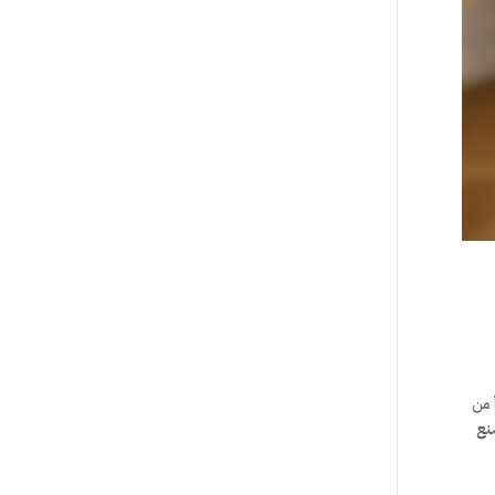
 من
نع