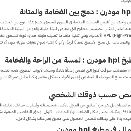
رفية.
ي واحدة من أفضل الخامات المتاحة في السوق المصري. يتميز هذا النوع من الخشب
له الخيار المثالي لتصميم المطابخ التي تتعرض لبيئة مليئة بالعوامل البيئية المختلفة
HPL (High-Pr
الألمانية، وهي تقنية متقدمة تضيف طبقة حماية قوية للسطح الخ
صدمات، بل تمنح الأسطح لمعانًا فريدًا وألوانًا زاهية تدوم لفترات طويلة دون أن تتأث
الفخامة
ام
مفصلات سوفت كلوز
التي تضمن إغلاقًا هادئًا وسلسًا لأبواب المطبخ. هذه التقنية
 حيث تمنع الضوضاء الناتجة عن إغلاق الأبواب بشكل مفاجئ، كما تطيل عمر الأثاث و
ضير الطعام، بل هو جزء أساسي من المنزل يعكس شخصيتك وأسلوب حياتك. لذلك، قم
بتصميم هذا المطبخ بحيث يكون قابلًا للتخصيص بنسبة 100%. يمكنك اختيار شكل الضلف، نوع الخامات، الألوان، وحتى التفاصيل الصغيرة 
صميمه بناءً على رغباتك لتضمن الحصول على مطبخ يعبر عنك بشكل كامل.
 مطبخ hpl مودرن