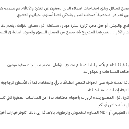
ع المنازل وتلبي احتياجات العملاء الذين يبحثون عن التفرد والأناقة. تم تصميم ه
م؛ فهي تعبر عن شخصية أصحاب المنزل وتحكي قصة أسلوب حياتهم العصري.
سي والنيش، أو حتى مجرد ترابيزة سفرة مودرن مستقلة، فإن مصنع التؤامان يقدم لك
لأذواق. يتميز هذا المشروع بأنه يجمع بين الجمال البصري والجودة العالية في التص
 غرفة الطعام بأكملها. لذلك، قام مصنع التؤامان بتصميم ترابيزات سفرة مودرن
ختلف المساحات والديكورات.
ة لمسة فنية على الحواف لتعطي انطباعًا بالرقي والفخامة. كما أن الأسطح الزجاجية أ
رفة إضاءة طبيعية دافئة.
يرة، فإن المصنع يقدم ترابيزات بأحجام مختلفة، بدءًا من المقاسات الصغيرة التي تتس
يتم استخدام أجود أنواع الأخشاب مثل خشب الزان الطبيعي أو MDF المقاوم للخدوش والرطوبة. بالإضافة إلى ذلك، تتوفر خيارات أخ