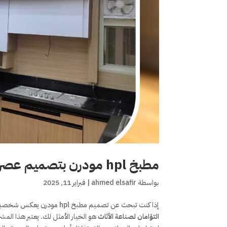
مطبخ hpl مودرن بتصميم عصري وأعلى جودة من التوأمان لصناعة الأثاث
بواسطة
ahmed elsafir
|
فبراير 11, 2025
إذا كنت تبحث عن تصميم مطبخ hpl مودرن يعكس شخصيتك ويجمع بين الجمال والجودة، فإن مشروع ” مطبخ hpl مودرن ” الذي نفذته شركة
التؤامان لصناعة الأثاث
هو الخيار الأمثل لك. يعتبر هذا المش