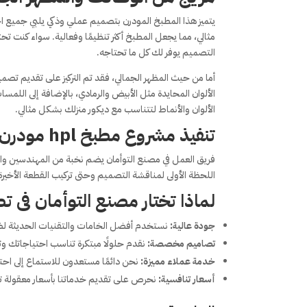
يتميز هذا المطبخ المودرن بتصميم عملي وذكي يلبي جميع
مثالي، مما يجعل المطبخ أكثر تنظيمًا وفعالية. سواء كنت ت
التصميم يوفر لك كل ما تحتاجه.
أما من حيث المظهر الجمالي، فقد تم التركيز على تقديم تصم
الألوان المحايدة مثل الأبيض والرمادي، بالإضافة إلى اللم
الألوان والأنماط لتتناسب مع ديكور منزلك بشكل مثالي.
تنفيذ مشروع مطبخ hpl مودرن بكل احترافية
فريق العمل في مصنع التوأمان يضم نخبة من المهندسين وا
اللحظة الأولى لمناقشة التصميم وحتى تركيب القطعة الأخير
لماذا تختار مصنع التوأمان فى تصميم م
جودة عالية:
نستخدم أفضل الخامات والتقنيات الحديثة ل
تصاميم مخصصة:
نقدم حلولًا مبتكرة تناسب احتياجاتك 
خدمة عملاء مميزة:
نحن دائمًا مستعدون للاستماع إلى احت
أسعار تنافسية:
نحرص على تقديم خدماتنا بأسعار معقولة 