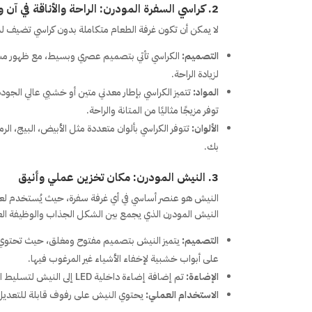
2. كراسي السفرة المودرن: الراحة والأناقة في آن واحد
لا يمكن أن تكون غرفة الطعام متكاملة بدون كراسي تضيف لمس
التصميم:
الكراسي تأتي بتصميم عصري وبسيط، مع ظهور مستقي
لزيادة الراحة.
المواد:
تتميز الكراسي بإطار معدني متين أو خشبي عالي الجو
توفر مزيجًا مثاليًا من المتانة والراحة.
الألوان:
تتوفر الكراسي بألوان متعددة مثل الأبيض، البيج، ال
بك.
3. النيش المودرن: مكان تخزين عملي وأنيق
النيش هو عنصر أساسي في أي غرفة سفرة، حيث يُستخدم لعرض
النيش المودرن الذي يجمع بين الشكل الجذاب والوظيفة الع
التصميم:
يتميز النيش بتصميم مفتوح ومغلق، حيث تحتوي ب
على أبواب خشبية لإخفاء الأشياء غير المرغوب فيها.
الإضاءة:
تم إضافة إضاءة داخلية LED إلى النيش لتسليط الضوء على المعروضات وإضفاء لمسة من الفخامة.
الاستخدام العملي:
يحتوي النيش على رفوف قابلة للتعديل 