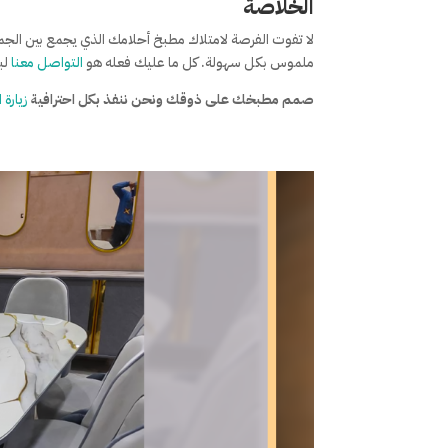
الخلاصة
لا تفوت الفرصة لامتلاك مطبخ أحلامك الذي يجمع بين الج
ملموس بكل سهولة. كل ما عليك فعله هو
التواصل معنا
لب
صمم مطبخك على ذوقك ونحن ننفذ بكل احترافية
زيارة