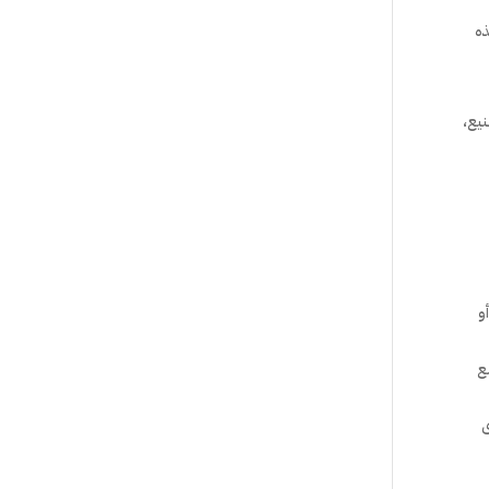
ذه
نيع،
و
ع
رى