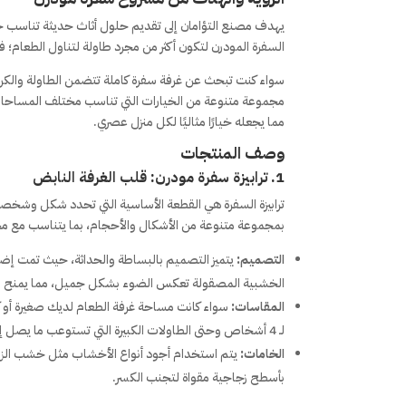
يهدف مصنع التؤامان إلى تقديم حلول أثاث حديثة تناسب جمي
السفرة المودرن لتكون أكثر من مجرد طاولة لتناول الطعا
سواء كنت تبحث عن غرفة سفرة كاملة تتضمن الطاولة والكرا
مجموعة متنوعة من الخيارات التي تناسب مختلف المساحات وا
مما يجعله خيارًا مثاليًا لكل منزل عصري.
وصف المنتجات
1. ترابيزة سفرة مودرن: قلب الغرفة النابض
ترابيزة السفرة هي القطعة الأساسية التي تحدد شكل وشخصية
بمجموعة متنوعة من الأشكال والأحجام، بما يتناسب مع م
التصميم:
يتميز التصميم بالبساطة والحداثة، حيث تمت إضاف
الخشبية المصقولة تعكس الضوء بشكل جميل، مما يمنح الغ
المقاسات:
سواء كانت مساحة غرفة الطعام لديك صغيرة أو كب
لـ 4 أشخاص وحتى الطاولات الكبيرة التي تستوعب ما يصل إلى 8 أشخاص أو أكثر.
الخامات:
بأسطح زجاجية مقواة لتجنب الكسر.