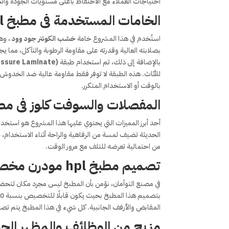
احتياجات العملاء مع الاحتفاظ بأعلى مستويات الجودة والح
الخامات المستخدمة فى مطبخ hpl مودرن : دمج بين الفخامة والمتانة
استُخدم في هذا المشروع خامة
خشب الكونتر جود وود
، وه
بصلابته العالية وقدرته على مقاومة الرطوبة والتآكل، مما يجع
بالإضافة إلى ذلك، تم استخدام طبقة
essure Laminate)
للأثاث. هذه الطبقة لا توفر فقط مقاومة عالية ضد الخدوش وال
بالوقت أو الاستخدام المتكرر.
المفصلات والسوفت كلوز فى مطبخ hpl مودرن : لمسة من الراحة و
أحد أبرز المميزات التي يحتوي عليها هذا المشروع هو استخد
الحديثة تضيف لمسة من الرفاهية والراحة أثناء الاستخدام،
من احتمالية تعرضه للتلف مع مرور الوقت.
تصميم مطبخ hpl مودرن مخصص حسب ذوقك الشخصي
في مصنع التوأمان، نؤمن بأن المطبخ ليس مجرد مكان لتح
المقابض والأرفف الجانبية. كل شيء في هذا المطبخ يتم ت
مزيج من الوظائف والمظهر الجمالي فى