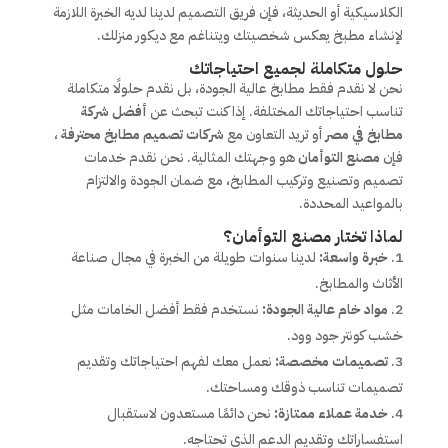
الكلاسيكية أو الحديثة، فإن فريق التصميم لدينا لديه الخبرة اللازمة
لإنشاء مطبخ يعكس شخصيتك ويتناغم مع ديكور منزلك.
حلول متكاملة لجميع احتياجاتك
نحن لا نقدم فقط مطابخ عالية الجودة، بل نقدم حلولًا متكاملة
تناسب احتياجاتك المختلفة. إذا كنت تبحث عن
أفضل شركة
مطابخ في مصر
أو تريد التعاون مع
شركات تصميم مطابخ محترفة
،
فإن
مصنع التوأمان
هو وجهتك المثالية. نحن نقدم خدمات
تصميم وتصنيع وتركيب المطابخ، مع ضمان الجودة والالتزام
بالمواعيد المحددة.
لماذا تختار مصنع التوأمان؟
خبرة واسعة:
لدينا سنوات طويلة من الخبرة في مجال صناعة
الأثاث والمطابخ.
مواد خام عالية الجودة:
نستخدم فقط أفضل الخامات مثل
خشب كونتر جود وود.
تصميمات مخصصة:
نعمل معك لفهم احتياجاتك وتقديم
تصميمات تناسب ذوقك ومساحتك.
خدمة عملاء ممتازة:
نحن دائمًا مستعدون لاستقبال
استفساراتك وتقديم الدعم الذي تحتاجه.