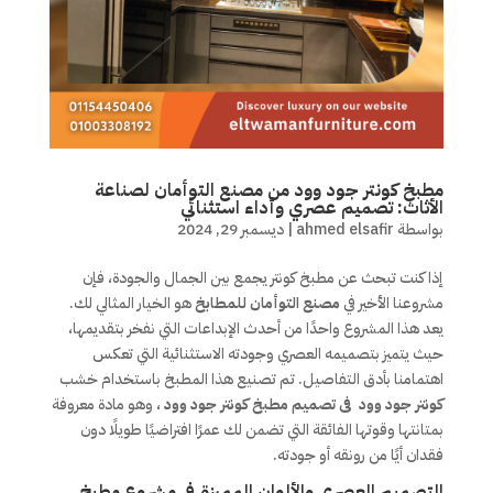
مطبخ كونتر جود وود من مصنع التوأمان لصناعة
الأثاث: تصميم عصري وأداء استثنائي
بواسطة
ahmed elsafir
|
ديسمبر 29, 2024
إذا كنت تبحث عن مطبخ كونتر يجمع بين الجمال والجودة، فإن
مشروعنا الأخير في
مصنع التوأمان للمطابخ
هو الخيار المثالي لك.
يعد هذا المشروع واحدًا من أحدث الإبداعات التي نفخر بتقديمها،
حيث يتميز بتصميمه العصري وجودته الاستثنائية التي تعكس
اهتمامنا بأدق التفاصيل. تم تصنيع هذا المطبخ باستخدام خشب
كونتر جود وود فى تصميم مطبخ كونتر جود وود
، وهو مادة معروفة
بمتانتها وقوتها الفائقة التي تضمن لك عمرًا افتراضيًا طويلًا دون
فقدان أيًا من رونقه أو جودته.
التصميم العصري والألوان المميزة فى مشروع مطبخ