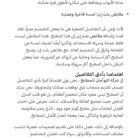
متانة الأبواب ويحافظ على شكلها لأطول فترة ممكنة.
مقابض بلت إن: لمسة فاخرة وعملية
لأننا نؤمن بأن التفاصيل الصغيرة هي ما يجعل التصميم مميزًا، فقد
قمنا بإضافة
مقابض بلت إن
إلى هذا المطبخ. هذه المقابض ليست
فقط عملية وسهلة الاستخدام، ولكنها أيضًا تضيف لمسة من
الفخامة والرقي إلى التصميم العام. مع مقابض بلت إن، يصبح
المطبخ أكثر انسيابية وخالية من الزوائد غير الضرورية، مما يجعل
التنقل داخل المطبخ أكثر سهولة وسلاسة.
اهتمامنا بأدق التفاصيل
في
شركة التوأمان للمطابخ
، نحن نولي اهتمامًا كبيرًا بأدق التفاصيل
لضمان تقديم منتجات تلبي توقعات عملائنا وتتجاوزها. نحن ندرك
أن المطبخ ليس مجرد مكان لتحضير الطعام، بل هو قلب المنزل
النابض حيث تجتمع العائلة والأصدقاء. لذلك، نحرص على اختيار
أفضل الخامات مثل مطبخ كونتر جود وود ، الذي يتميز بمقاومته
العالية للرطوبة والتآكل، مما يجعله الخيار الأمثل للمطابخ.
بالإضافة إلى ذلك، نعمل دائمًا على تقديم تصميمات عصرية تناسب
مختلف المساحات والأذواق. سواء كنت تفضل التصاميم