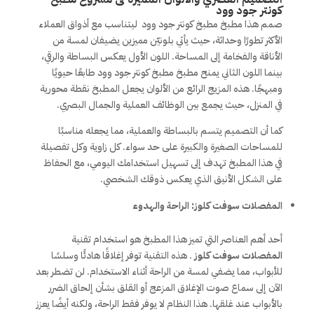
كونتر جود وود
صمم هذا مطبخ مطبخ كونتر جود وود ليتناسب مع أذواق العملاء
الأكثر تطورًا وحداثة، حيث يأتي بلونيّن مميزين يضيفان لمسة من
الأناقة والفخامة إلى المساحة. اللون الأول يعكس البساطة والرقي،
بينما اللون الثاني يمنح مطبخ مطبخ كونتر جود وود طابعًا حيويًا
ومبهجًا. هذه المزيج الرائع من الألوان يجعل المطبخ نقطة محورية
في المنزل، حيث يجمع بين الوظائف العملية والجمال البصري.
كما أن التصميم يتسم بالبساطة والعملية، مما يجعله مناسبًا
للمساحات الصغيرة والكبيرة على حد سواء. كل زاوية وكل تفصيلة
في هذا المطبخ تهدف إلى تسهيل استخدامك اليومي، مع الحفاظ
على الشكل الأنيق الذي يعكس ذوقك الشخصي.
المفصلات سوفت كلوز: الراحة والهدوء
أحد أهم العناصر التي تميز هذا المطبخ هو استخدام تقنية
المفصلات سوفت كلوز
. هذه التقنية توفر إغلاقًا هادئًا وسلسًا
للأبواب، مما يضفي لمسة من الراحة أثناء الاستخدام. لن تضطر بعد
الآن إلى سماع صوت الإغلاق المزعج أو القلق بشأن إلحاق الضرر
بالأبواب عند غلقها. هذا النظام لا يوفر فقط الراحة، ولكنه أيضًا يعزز