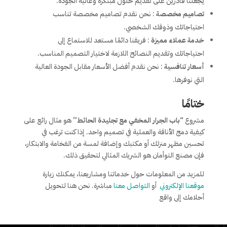
يجعلنا قادرين على تقديم حلول مبتكرة وعالية الجودة.
تصاميم مخصصة
: نحن نقدم تصاميم مخصصة تناسب
احتياجاتك وذوقك الشخصي.
خدمة عملاء مميزة
: فريقنا دائمًا مستعد للاستماع إلى
احتياجاتك وتقديم النصائح اللازمة لاختيار التصميم المناسب.
أسعار تنافسية
: نحن نقدم أفضل الأسعار مقابل الجودة العالية
التي نوفرها.
ختامًا
مشروع
“باب الجرار المخفي مع تجليدة الحائط”
هو مثال رائع على
كيفية دمج الأناقة والعملية في تصميم واحد. إذا كنت ترغب في
تحسين مظهر منزلك أو مكتبك وإضافة لمسة من الفخامة والابتكار،
فإن مصنع التوأمان هو الشريك المثالي لتحقيق ذلك.
للمزيد من المعلومات حول خدماتنا ومشاريعنا، يمكنك زيارة
موقعنا الإلكتروني
أو
التواصل معنا
مباشرة. نحن هنا لتحويل
أحلامك إلى واقع