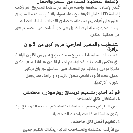
الإضاءة المخفية: لمسة من السحر والجمال
تُعتبر الإضاءة المخففة واحدة من أبرز ميزات هذا المشروع. تم تركيب
إضاءة LED داخل الأرفف
لإضفاء أجواء راقية ومساعدة العملاء في
العثور على أغراضهم بسهولة، خاصة في الأوقات الليلية. الإضاءة
ليست مجرد وسيلة للإضاءة، بل هي جزء أساسي من التصميم يعزز
من جمالية المكان.
التشطيب والمظهر الخارجي: مزيج أنيق من الألوان
الراقية
التشطيبات الخارجية للمشروع جاءت بمزيج أنيق من الألوان الراقية
التي تعكس الحداثة والفخامة. تم اختيار الألوان بعناية لتمنح المكان
مظهرًا مودرن وجذابًا، مع الحفاظ على التناسق مع باقي ديكور
المنزل. هذه الألوان تضفي شعورًا بالهدوء والراحة، مما يجعل
التجربة أكثر تميزًا.
فوائد اختيار تصميم دريسنج روم مودرن مخصص
استغلال مثالي للمساحة
:
بغض النظر عن حجم المساحة المتاحة، يتم تصميم الدريسنج روم
ليكون مناسبًا تمامًا لاحتياجاتك الشخصية.
تنظيم أفضل لكل حاجتك
:
مع الأرفف المتعددة والمساحات الذكية، يمكنك تنظيم جميع