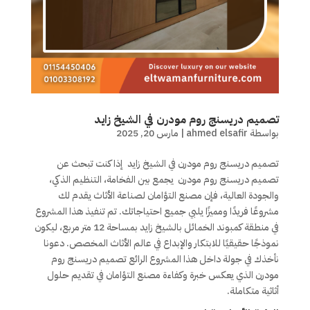
تصميم دريسنج روم مودرن في الشيخ زايد
بواسطة
ahmed elsafir
|
مارس 20, 2025
تصميم دريسنج روم مودرن في الشيخ زايد إذا كنت تبحث عن
تصميم دريسنج روم مودرن يجمع بين الفخامة، التنظيم الذكي،
والجودة العالية، فإن مصنع التؤامان لصناعة الأثاث يقدم لك
مشروعًا فريدًا ومميزًا يلبي جميع احتياجاتك. تم تنفيذ هذا المشروع
في منطقة كمبوند الخمائل بالشيخ زايد بمساحة 12 متر مربع، ليكون
نموذجًا حقيقيًا للابتكار والإبداع في عالم الأثاث المخصص. دعونا
نأخذك في جولة داخل هذا المشروع الرائع تصميم دريسنج روم
مودرن الذي يعكس خبرة وكفاءة مصنع التؤامان في تقديم حلول
أثاثية متكاملة.