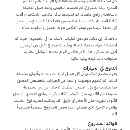
كان استخدام
التكنولوجيا ثلاثية الأبعاد (3D)
أحد أهم العناصر
المميزة لهذا المشروع. تم تصميم النقوش والتفاصيل الدقيقة
باستخدام برامج متقدمة ثم تنفيذها بدقة متناهية باستخدام آلات
CNC الحديثة. هذه العملية لا تضمن فقط دقة التصنيع، بل تجعل
كل قطعة فريدة من نوعها تعكس هوية العميل وأسلوب حياته.
بالإضافة إلى ذلك، تم دمج تقنيات الاستدامة في التصميم، حيث تم
استخدام مواد صديقة للبيئة وتقنيات تصنيع تقلل من الهدر إلى
أدنى حد ممكن. هذا الأمر يعكس التزام مصنع التؤامان بتقديم
منتجات ذات قيمة بيئية عالية.
التنوع في الخيارات
يفهم مصنع التؤامان أن كل عميل لديه احتياجات وأذواق مختلفة.
لذلك، تم تقديم مجموعة واسعة من الخيارات لتخصيص المطبخ
بما يتناسب مع رؤية العميل. يمكنك الاختيار من بين مجموعة
متنوعة من الألوان، مثل الأبيض الكلاسيكي، الرمادي العصري، أو حتى
الألوان الجريئة مثل الأخضر أو الأزرق. كما يمكنك تحديد نوع الخشب
والمواد الأخرى التي تفضلها، مما يجعل المشروع مصمماً خصيصاً
لك.
فوائد المشروع
جمالية فريدة
: التصميم ثلاثي الأبعاد يضيف لمسة فريدة على