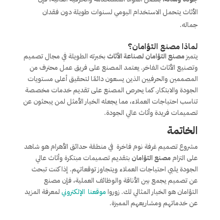
الأثاث يتحمل الاستخدام اليومي لسنوات طويلة دون فقدان
جماله.
لماذا مصنع التؤامان؟
يتميز
مصنع التؤامان لصناعة الأثاث
بخبرته الطويلة في مجال تصميم
وتصنيع الأثاث الفاخر. يعتمد المصنع على فريق عمل محترف من
المصممين والحرفيين الذين يسعون دائمًا لتحقيق أعلى مستويات
الجودة والابتكار. كما يحرص المصنع على تقديم خدمات مخصصة
تناسب احتياجات العملاء، مما يجعله الخيار الأمثل لمن يبحثون عن
تصميمات فريدة وأثاث عالي الجودة.
الخاتمة
مشروع تصميم غرفة نوم فاخرة في منطقة حدائق الأهرام هو شاهد
على التزام
مصنع التؤامان
بتقديم تصميمات مبتكرة وأثاث عالي
الجودة يلبي احتياجات العملاء ويتجاوز توقعاتهم. إذا كنت تبحث
عن تصميم يجمع بين الأناقة والوظائف العملية، فإن مصنع
التؤامان هو الخيار المثالي لك. زوروا
موقعنا الإلكتروني
لمعرفة المزيد
عن خدماتهم ومشاريعهم المميزة.