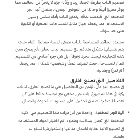
تصميم الباب بطريقة تجعله يبدو وكأنه جزء لا يتجزأ من الحائط، مما
يوفر مظهرًا أنيقًا وخاليًا من الفوضى البصرية. بفضل آلية الجر
المخفية التي صُممت بدقة، يتمتع الباب بأداء سلس وسهل
الاستخدام، مما يجعله خيارًا مثاليًا للمساحات الصغيرة أو الكبيرة
على حد سواء.
تجليدة الحائط المصاحبة للباب تضفي لمسة جمالية رائعة، حيث
يتم تنسيقها بشكل متناغم مع تصميم الباب لخلق تأثير بصري مميز.
هذه التجليدة ليست مجرد زخرفة؛ بل هي جزء أساسي من التصميم
العام للمساحة، حيث تضيف عمقًا وشخصية للمكان، مما يجعله
أكثر تميزًا وجاذبية.
التفاصيل التي تصنع الفارق
في مصنع التوأمان، نؤمن بأن التفاصيل هي ما تصنع الفارق. لذلك،
ركزنا في هذا المشروع باب جرار مخفي مع تجليدة حائط على كل
تفصيلة صغيرة لضمان تحقيق أعلى مستويات الجودة والجمال.
آلية الجر المخفية
: واحدة من أبرز ميزات هذا التصميم هي الآلية
المخفية التي تعمل بسلاسة وهدوء. تم اختيار المواد المستخدمة
في تصنيع الآلية بعناية لضمان متانتها واستمراريتها لسنوات
طويلة.