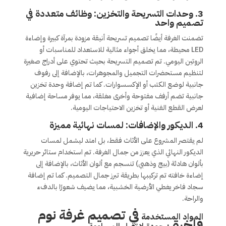
3.
وحدات التسريحة والتخزين: وظائف متعددة في
تصميم واحد
تضمنت الغرفة أيضًا تصميم تسريحة أنيقة مزودة بمرآة كبيرة وإضاءة
LED محيطة، مما يخلق أجواء مثالية للاستعداد للمناسبات أو
الروتين اليومي. تم تصميم التسريحة بحيث تحتوي على أدراج صغيرة
لتنظيم مستحضرات التجميل والمجوهرات، بالإضافة إلى رفوف
جانبية لوضع الكتب أو الإكسسوارات. كما تم إضافة وحدة تخزين
جانبية تضم أرفف مفتوحة وأخرى مغلقة، مما يوفر مساحة إضافية
لعرض القطع الفنية أو تخزين الاحتياجات اليومية.
4.
الديكور والإضافات: لمسات نهائية مميزة
لم يقتصر المشروع على الأثاث فقط، بل امتد ليشمل لمسات
الديكور النهائي الذي يعزز من جمال الغرفة. تم استخدام ستائر حريرية
بألوان هادئة (بيج وذهبي) تنسجم مع ألوان الأثاث، بالإضافة إلى
إضاءة خافته تم تركيبها بطريقة تبرز جمال التصميم. كما تم إضافة
سجاد فاخر يغطي الأرضية الخشبية، مما يضيف شعورًا بالدفء
والراحة.
فى تصميم غرفة نوم
المواد المستخدمة
فاخرة