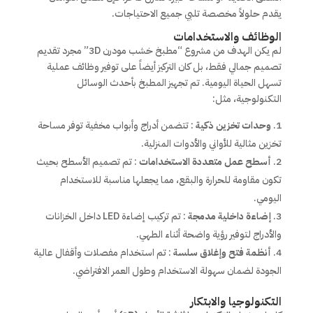
يقدم حلولاً مخصصة تلبي جميع الاحتياجات.
الوظائف والاستخدامات
لم يكن الهدف من مشروع “مطبخ خشب مودرن 3D” مجرد تقديم
تصميم جمالي فقط، بل كان التركيز أيضاً على توفير وظائف عملية
تسهل الحياة اليومية. تم تجهيز المطبخ بأحدث الوسائل
التكنولوجية، مثل:
وحدات تخزين ذكية
: تتضمن أدراج وأبواب مخفية توفر مساحة
تخزين مثالية للأواني والأدوات المنزلية.
أسطح عمل متعددة الاستخدامات
: تم تصميم الأسطح بحيث
تكون مقاومة للحرارة والبقع، مما يجعلها مناسبة للاستخدام
اليومي.
إضاءة داخلية مدمجة
: تم تركيب إضاءة LED داخل الخزانات
والأدراج لتوفير رؤية واضحة أثناء الطهي.
أنظمة فتح وإغلاق سلسة
: تم استخدام مفصلات وأقفال عالية
الجودة لضمان سهولة الاستخدام وطول العمر الافتراضي.
التكنولوجيا والابتكار