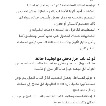
تجليدة الحائط المخصصة
: تم تصميم تجليدة الحائط
باستخدام أجود أنواع الأخشاب والمواد العازلة. يمكن تخصيص
التصميم ليتناسب مع ذوق العميل وأسلوب حياته، سواء كان
ذلك بتصميم كلاسيكي أو عصري.
التشطيبات الفاخرة
: تم استخدام أحدث التقنيات في
التشطيبات لضمان الحصول على مظهر أملس ومتناسق. كما
يمكن اختيار الألوان والأنماط المختلفة لتناسب ديكور المساحة
بشكل كامل.
فوائد باب جرار مخفي مع تجليدة حائط
هذا المشروع باب جرار مخفي مع تجليدة حائط يقدم العديد من
الفوائد التي تجعله خيارًا مثاليًا لأي منزل أو مكتب:
توفير المساحة
: بفضل التصميم الذكي للباب الجرار، يتم توفير
مساحة كبيرة مقارنة بالdoors التقليدية التي تحتاج إلى مساحة
إضافية عند الفتح.
إضافة لمسة جمالية
: التجليدة المحيطة بالباب تعزز من جمالية
المكان وتضيف لمسة فنية مميزة.