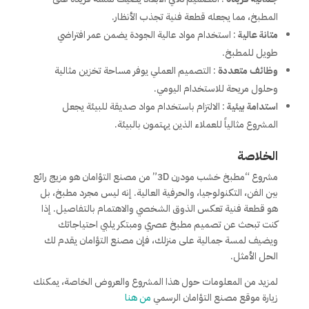
المطبخ، مما يجعله قطعة فنية تجذب الأنظار.
متانة عالية
: استخدام مواد عالية الجودة يضمن عمر افتراضي
طويل للمطبخ.
وظائف متعددة
: التصميم العملي يوفر مساحة تخزين مثالية
وحلول مريحة للاستخدام اليومي.
استدامة بيئية
: الالتزام باستخدام مواد صديقة للبيئة يجعل
المشروع مثالياً للعملاء الذين يهتمون بالبيئة.
الخلاصة
مشروع “مطبخ خشب مودرن 3D” من مصنع التؤامان هو مزيج رائع
بين الفن، التكنولوجيا، والحرفية العالية. إنه ليس مجرد مطبخ، بل
هو قطعة فنية تعكس الذوق الشخصي والاهتمام بالتفاصيل. إذا
كنت تبحث عن تصميم مطبخ عصري ومبتكر يلبي احتياجاتك
ويضيف لمسة جمالية على منزلك، فإن مصنع التؤامان يقدم لك
الحل الأمثل.
لمزيد من المعلومات حول هذا المشروع والعروض الخاصة، يمكنك
زيارة موقع مصنع التؤامان الرسمي
من هنا