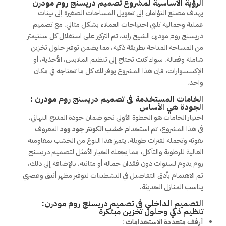
الرؤية الأساسية لمشروع تصميم دريسنج روم مودرن
يهدف مصنع التؤامان إلى تحويل المساحات الصغيرة إلى بيئات
عملية وجمالية تلبي احتياجات العملاء بشكل مثالي. مع تصميم
دريسنج روم مودرن الشيخ زايد، تم التركيز على استغلال كل سنتيمتر
من المساحة المتاحة بطريقة ذكية، مما يضمن توفير حلول تخزين
شاملة وفعالة. سواء كنت تحتاج إلى تنظيم الملابس، الأحذية، أو
الإكسسوارات، فإن هذا المشروع يوفر لك كل ما تحتاجه في مكان
واحد.
الخامات المستخدمة فى تصميم دريسنج روم مودرن :
الجودة هي الأساس
اختيار الخامات هو الخطوة الأولى نحو ضمان جودة المنتج النهائي.
في هذا المشروع، تم استخدام
خشب الكونتر جود وود
المعروف
بقوته وتحمله لفترات طويلة. يتميز هذا النوع من الخشب بمقاومته
العالية للرطوبة والتآكل، مما يجعله الخيار الأمثل لتصميم دريسنج
روم يدوم لسنوات دون فقدان جماله أو متانته. بالإضافة إلى ذلك،
تم الاهتمام بأدق التفاصيل في التشطيبات لتوفير مظهر أنيق وعصري
يناسب المنازل الحديثة.
التصميم الداخلي فى تصميم دريسنج روم مودرن:
تنظيم ذكي وحلول تخزين مبتكرة
أرفف متعددة الاستخدامات
: