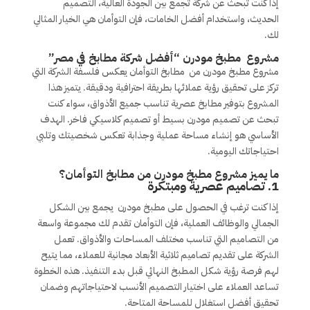
إذا كنت تبحث عن شركة تجمع بين الجودة العالية، التصميم
الحديث، واستخدام أفضل الخامات، فإن التوأمان هي الخيار المثالي
لك.
مشروع مطبخ مودرن “أفضل شركة مطابخ في مصر”
مشروع مطبخ مودرن من مطابخ التوأمان يعكس فلسفة الشركة التي
تركز على تحقيق رؤية عملائها بطريقة احترافية ودقيقة. يتميز هذا
المشروع بتوفير مطابخ عصرية تناسب جميع الأذواق، سواء كنت
تبحث عن تصميم مودرن بسيط أو تصميم كلاسيكي فاخر. الهدف
الأساسي هو إنشاء مساحة عملية وجذابة تعكس شخصيتك وتلبي
احتياجاتك اليومية.
ما يميز مشروع
مطبخ مودرن من
مطابخ التوأمان؟
1.
تصاميم عصرية ومبتكرة
إذا كنت ترغب في الحصول على مطبخ مودرن يجمع بين الشكل
الجمالي والوظائف العملية، فإن التوأمان تقدم لك مجموعة واسعة
من التصاميم التي تناسب مختلف المساحات والأذواق. تعمل
الشركة على تقديم تصاميم ثلاثية الأبعاد مجانية للعملاء، مما يتيح
لهم فرصة رؤية شكل المطبخ النهائي قبل بدء التنفيذ. هذه الخطوة
تساعد العملاء على اختيار التصميم الأنسب لاحتياجاتهم وضمان
تحقيق أفضل استغلال للمساحة المتاحة.