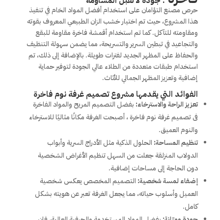
: جودة لا تقبل المساومة
حرص مصنع التؤامان على استخدام أفضل المواد الخام في تنفيذ
هذا المشروع، حيث تم اختيار خشب الزان الطبيعي المعروف بقوته
ومقاومته للتآكل. كما تم استخدام أقمشة فاخرة مقاومة للبقع
والتجاعيد في تبطين السرير والتسريحة، مما يضمن سهولة التنظيف
والحفاظ على المظهر الجديد لفترات طويلة. بالإضافة إلى ذلك، تم
استخدام طبقات متعددة من الطلاء عالي الجودة لتوفير حماية
إضافية وتعزيز المظهر الجمالي للأثاث.
الفوائد التي يقدمها مشروع
تصميم غرفة نوم فاخرة
تعزيز الراحة والاسترخاء:
بفضل التصميم المريح والمواد الفاخرة
فى تصميم غرفة نوم فاخرة ، أصبحت الغرفة مكانًا مثاليًا للاسترخاء
والنوم العميق.
تنظيم المساحة:
الحلول الذكية مثل الأدراج السرية وأبواب
الدولاب المنزلقة جعلت من السهل تنظيم الأغراض الشخصية
دون الحاجة إلى مساحات إضافية.
إضفاء لمسة شخصية:
التصميم المخصص يعكس شخصية
العميل وأسلوب حياته، مما يجعل الغرفة تعبر عن هويته بشكل
كامل.
جودة ومتانة:
بفضل المواد المستخدمة والحرفية العالية، فإن