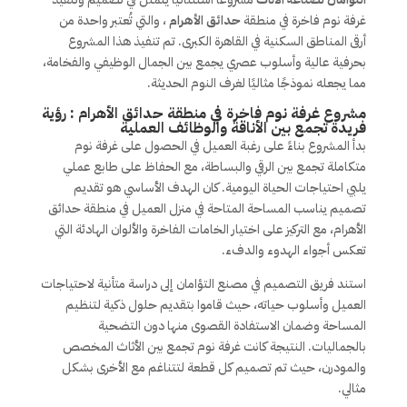
غرفة نوم فاخرة في منطقة
حدائق الأهرام
، والتي تُعتبر واحدة من
أرقى المناطق السكنية في القاهرة الكبرى. تم تنفيذ هذا المشروع
بحرفية عالية وأسلوب عصري يجمع بين الجمال الوظيفي والفخامة،
مما يجعله نموذجًا مثاليًا لغرف النوم الحديثة.
مشروع غرفة نوم فاخرة في منطقة حدائق الأهرام : رؤية
فريدة تجمع بين الأناقة والوظائف العملية
بدأ المشروع بناءً على رغبة العميل في الحصول على غرفة نوم
متكاملة تجمع بين الرقي والبساطة، مع الحفاظ على طابع عملي
يلبي احتياجات الحياة اليومية. كان الهدف الأساسي هو تقديم
تصميم يناسب المساحة المتاحة في منزل العميل في منطقة حدائق
الأهرام، مع التركيز على اختيار الخامات الفاخرة والألوان الهادئة التي
تعكس أجواء الهدوء والدفء.
استند فريق التصميم في مصنع التؤامان إلى دراسة متأنية لاحتياجات
العميل وأسلوب حياته، حيث قاموا بتقديم حلول ذكية لتنظيم
المساحة وضمان الاستفادة القصوى منها دون التضحية
بالجماليات. النتيجة كانت غرفة نوم تجمع بين الأثاث المخصص
والمودرن، حيث تم تصميم كل قطعة لتتناغم مع الأخرى بشكل
مثالي.