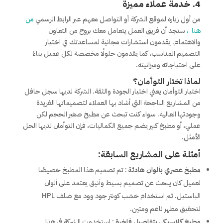
4.
خدمة عملاء مميزة
من أول زيارة لموقع الشركة أو التواصل معهم عبر الرابط الرسمي
من
هنا
،
ستجد أن فريق العمل يتعامل معك بروح من التعاون
والاهتمام. يقدمون استشارات مجانية لمساعدتك في اختيار
التصميم المناسب، كما يقدمون حلولًا مخصصة لكل عميل بناءً
على احتياجاته وميزانيته.
لماذا تختار التوأمان؟
اختيار التوأمان يعني اختيار الجودة والثقة. الشركة لديها سجل حافل
من المشاريع الناجحة التي أشاد بها العملاء لتصميماتها الفريدة
وجودتها العالية. سواء كنت تبحث عن مطبخ صغير الحجم لكن
عملي، أو مطبخ كبير يضم جميع الكماليات، فإن التوأمان لديها الحل
الأمثل.
أمثلة على المشاريع السابقة:
مطبخ عصري بألوان هادئة
: تم تصميم هذا المطبخ خصيصًا
لعميل كان يبحث عن تصميم بسيط وأنيق يعتمد على ألوان
الباستيل. تم استخدام خشب كونتر جود وود مع ضلف HPL
لتحقيق مظهر ناعم ومتين.
مطبخ كلاسيكي بتفاصيل فاخرة
: استخدمت الشركة في هذا