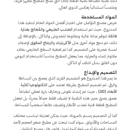
ذلك تقنية الطباعة ثلاثية الأبعاد (3D) التي تمنح المطبخ مظهراً فريداً
وملمساً استثنائياً يعكس الذوق العالي.
المواد المستخدمة
حرص مصنع التؤامان على اختيار أفضل المواد الخام لتنفيذ هذا
المشروع، حيث تم استخدام
الخشب الطبيعي والمُعالج بعناية
فائقة
لتوفير متانة عالية ومقاومة للخدوش والتآكل. بالإضافة إلى
ذلك، تم دمج مواد أخرى مثل
الأكريليك
و
الزجاج المقوى
لإضفاء
لمسة عصرية على التصميم. كما تم تغطية السطح الخارجي بطلاء
مقاوم للماء والحرارة، مما يجعل المطبخ مناسباً للاستخدام اليومي
دون القلق بشأن التلف أو التآكل.
التصميم والإبداع
ما يميز هذا المشروع هو التصميم الفريد الذي يجمع بين البساطة
والرقي. تم تصميم المطبخ بطريقة تعتمد على
التكنولوجيا ثلاثية
الأبعاد (3D)
، حيث تم إنشاء نقوش وزخارف بارزة تعطي انطباعاً
بعمق بصري مميز. هذه التقنية لا تضيف فقط جمالاً بصرياً، بل تجعل
المطبخ قطعة فنية تجذب الأنظار وتضيف طابعاً شخصياً للمساحة.
كما أن التصميم يتسم بالمرونة، حيث يمكن تعديله ليناسب مختلف
المساحات والأذواق. سواء كنت تبحث عن مطبخ صغير الحجم لأحد
الشقق الحديثة أو مساحة كبيرة لمنزل فاخر، فإن مصنع التؤامان