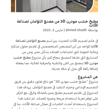
مطبخ خشب مودرن 3D من مصنع التؤامان لصناعة
الأثاث
بواسطة
ahmed elsafir
|
مارس 3, 2025
في عالم تصميم الأثاث الحديث، يبرز اسم
مصنع التؤامان لصناعة
الأثاث
كواحد من أبرز المصنعين المتخصصين في تقديم حلول مبتكرة
وعالية الجودة تلبي احتياجات العملاء بشكل مميز. ومن بين
المشاريع التي نفذها المصنع بنجاح كبير، يأتي مشروع
مطبخ خشب
مودرن 3D
ليجمع بين الفن والتقنية والحرفية العالية، مما يجعله
إضافة رائعة لأي منزل أو شقة حديثة.
عن المشروع
مشروع “مطبخ خشب مودرن 3D” هو نتاج تعاون دقيق بين فريق
التصميم الإبداعي وخبراء التنفيذ في مصنع التؤامان. يهدف هذا
المشروع إلى تقديم تصميم مطبخ يتميز بالحداثة والرقي، مع التركيز
على توفير تجربة استخدام مريحة ومميزة للعملاء. تم تنفيذ هذا
المشروع باستخدام أحدث التقنيات في مجال صناعة الأثاث، بما في