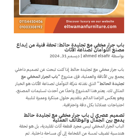
باب جرار مخفي مع تجليدة حائط: تحفة فنية من إبداع
مصنع التوأمان لصناعة الأثاث
بواسطة
ahmed elsafir
|
ديسمبر 31, 2024
باب جرار مخفي مع تجليدة حائط إذا كنت تبحث عن تصميم داخلي
يجمع بين الأناقة والعملية، فإن مشروع
“باب الجرار المخفي مع
تجليدة الحائط”
الذي نفذته شركة التوأمان لصناعة الأثاث هو الخيار
المثالي لك. يعتبر هذا المشروع واحدًا من أحدث تسليمات المصنع،
وهو يعكس التزامنا الدائم بتقديم حلول مبتكرة ومميزة لتلبية
احتياجات عملائنا بكل دقة واحترافية.
تصميم عصري ل باب جرار مخفي مع تجليدة حائط
يدمج بين الجمال والوظائف العملية
الباب الجرار المخفي ليس مجرد قطعة أثاث تقليدية، بل هو تحفة
هندسية تضيف لمسة من الفخامة إلى أي مساحة داخلية. تم