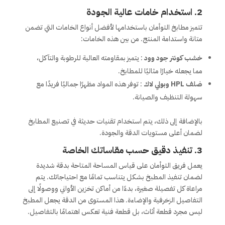
2.
استخدام خامات عالية الجودة
تتميز مطابخ التوأمان باستخدامها لأفضل أنواع الخامات التي تضمن
متانة واستدامة المنتج. من بين هذه الخامات:
خشب كونتر جود وود
: يتميز بمقاومته العالية للرطوبة والتآكل،
مما يجعله خيارًا مثاليًا للمطابخ.
ضلف HPL وبولي لاك
: توفر هذه المواد مظهرًا جماليًا فريدًا مع
سهولة التنظيف والصيانة.
بالإضافة إلى ذلك، يتم استخدام تقنيات حديثة في تصنيع المطابخ
لضمان أعلى مستويات الدقة والجودة.
3.
تنفيذ دقيق حسب مقاساتك الخاصة
يعمل فريق التوأمان على قياس المساحة المتاحة بدقة شديدة
لضمان تنفيذ المطبخ بشكل يتناسب تمامًا مع احتياجاتك. يتم
مراعاة كل تفصيلة صغيرة، بدءًا من أماكن تخزين الأواني ووصولًا إلى
التفاصيل الزخرفية والإضاءة. هذا المستوى من الدقة يجعل المطبخ
ليس مجرد قطعة أثاث، بل قطعة فنية تعكس اهتمامًا بالتفاصيل.