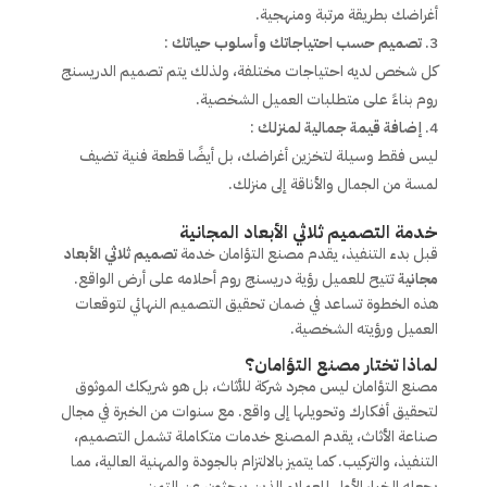
أغراضك بطريقة مرتبة ومنهجية.
تصميم حسب احتياجاتك وأسلوب حياتك
:
كل شخص لديه احتياجات مختلفة، ولذلك يتم تصميم الدريسنج
روم بناءً على متطلبات العميل الشخصية.
إضافة قيمة جمالية لمنزلك
:
ليس فقط وسيلة لتخزين أغراضك، بل أيضًا قطعة فنية تضيف
لمسة من الجمال والأناقة إلى منزلك.
خدمة التصميم ثلاثي الأبعاد المجانية
قبل بدء التنفيذ، يقدم مصنع التؤامان خدمة
تصميم ثلاثي الأبعاد
مجانية
تتيح للعميل رؤية دريسنج روم أحلامه على أرض الواقع.
هذه الخطوة تساعد في ضمان تحقيق التصميم النهائي لتوقعات
العميل ورؤيته الشخصية.
لماذا تختار مصنع التؤامان؟
مصنع التؤامان ليس مجرد شركة للأثاث، بل هو شريكك الموثوق
لتحقيق أفكارك وتحويلها إلى واقع. مع سنوات من الخبرة في مجال
صناعة الأثاث، يقدم المصنع خدمات متكاملة تشمل التصميم،
التنفيذ، والتركيب. كما يتميز بالالتزام بالجودة والمهنية العالية، مما
يجعله الخيار الأول للعملاء الذين يبحثون عن التميز.