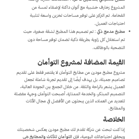
المشروع زخارف خشبية مع ألوان داكنة لإضفاء لمسة من
الفخامة. تم التركيز على توفير مساحات تخزين واسعة لتلبية
احتياجات العميل.
مطبخ مدمج ذكي
: تم تصميم هذا المطبخ لشقة صغيرة، حيث
تم استغلال كل زاوية بطريقة ذكية لضمان توفير مساحة دون
التضحية بالوظائف.
القيمة المضافة لمشروع التوأمان
مشروع مطبخ مودرن من مطابخ التوأمان لا يقتصر فقط على تقديم
تصاميم جميلة، بل يهدف أيضًا إلى تقديم تجربة شاملة تجعل
العميل يشعر بالراحة والثقة. من خلال الجمع بين الجودة العالية،
التصميم المبتكر، والخدمة الممتازة، أصبحت التوأمان وجهة مفضلة
للعديد من العملاء الذين يبحثون عن الأفضل في مجال الأثاث
والمطابخ.
الخلاصة
إذا كنت تبحث عن شركة تقدم لك مطبخ مودرن يعكس شخصيتك
ويحقق احتياجاتك اليومية، فإن
التوأمان للأثاث والمطابخ
هي