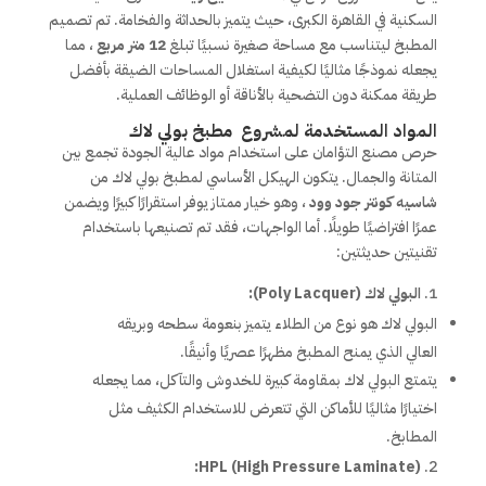
السكنية في القاهرة الكبرى، حيث يتميز بالحداثة والفخامة. تم تصميم
المطبخ ليتناسب مع مساحة صغيرة نسبيًا تبلغ
12 متر مربع
، مما
يجعله نموذجًا مثاليًا لكيفية استغلال المساحات الضيقة بأفضل
طريقة ممكنة دون التضحية بالأناقة أو الوظائف العملية.
المواد المستخدمة لمشروع مطبخ بولي لاك
حرص مصنع التؤامان على استخدام مواد عالية الجودة تجمع بين
المتانة والجمال. يتكون الهيكل الأساسي لمطبخ بولي لاك من
شاسيه كونتر جود وود
، وهو خيار ممتاز يوفر استقرارًا كبيرًا ويضمن
عمرًا افتراضيًا طويلًا. أما الواجهات، فقد تم تصنيعها باستخدام
تقنيتين حديثتين:
البولي لاك (Poly Lacquer):
البولي لاك هو نوع من الطلاء يتميز بنعومة سطحه وبريقه
العالي الذي يمنح المطبخ مظهرًا عصريًا وأنيقًا.
يتمتع البولي لاك بمقاومة كبيرة للخدوش والتآكل، مما يجعله
اختيارًا مثاليًا للأماكن التي تتعرض للاستخدام الكثيف مثل
المطابخ.
HPL (High Pressure Laminate):