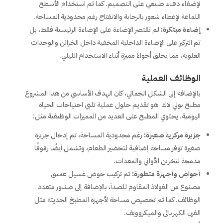
لإضفاء دفء طبيعي على التصميم. كما تم استخدام الأسطح
اللماعة لإعطاء شعور بالرحابة والانفتاح رغم محدودية المساحة.
إضاءة مبتكرة:
لم تقتصر الإضاءة على الإضاءة الرئيسية فقط، بل
تم التركيز على الإضاءة الداخلية المخفية داخل الخزائن والوحدات
العلوية، مما يخلق أجواءً مميزة أثناء الاستخدام الليلي.
الوظائف العملية
بالإضافة إلى الشكل الجمالي، كان الهدف الأساسي من هذا المشروع
مطبخ بولي لاك هو تقديم حلول عملية تلبي احتياجات الحياة
اليومية. يحتوي المطبخ على العديد من المميزات الوظيفية مثل:
جزيرة مركزية صغيرة:
رغم محدودية المساحة، تم إدخال جزيرة
صغيرة توفر مساحة إضافية لتحضير الطعام، وتشمل أيضًا رفوفًا
مدمجة لتخزين الأواني والمعدات.
أحواض وأجهزة متطورة:
تم تركيب حوض غسيل عميق
مصنوع من الفولاذ المقاوم للصدأ، بالإضافة إلى صنبور متعدد
الوظائف. كما تم تخصيص مساحة لأجهزة المطبخ الحديثة مثل
الفرن الكهربائي والميكروويف.