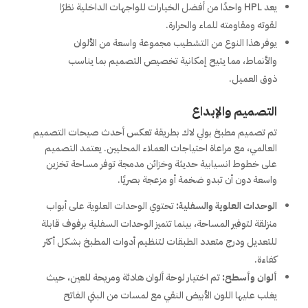
يعد HPL واحدًا من أفضل الخيارات للواجهات الداخلية نظرًا
لقوته ومقاومته للماء والحرارة.
يوفر هذا النوع من التشطيب مجموعة واسعة من الألوان
والأنماط، مما يتيح إمكانية تخصيص التصميم بما يناسب
ذوق العميل.
التصميم والإبداع
تم تصميم مطبخ بولي لاك بطريقة تعكس أحدث صيحات التصميم
العالمي، مع مراعاة احتياجات العملاء المحليين. يعتمد التصميم
على خطوط انسيابية حديثة وخزائن مدمجة توفر مساحة تخزين
واسعة دون أن تبدو ضخمة أو مزعجة بصريًا.
الوحدات العلوية والسفلية:
تحتوي الوحدات العلوية على أبواب
منزلقة لتوفير المساحة، بينما تتميز الوحدات السفلية برفوف قابلة
للتعديل ودرج متعدد الطبقات لتنظيم أدوات المطبخ بشكل أكثر
كفاءة.
ألوان وأسطح:
تم اختيار لوحة ألوان هادئة ومريحة للعين، حيث
يغلب عليها اللون الأبيض النقي مع لمسات من البني الفاتح