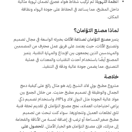
أنظمة التهوية:
تم تركيب شفاط هواء عصري لضمان تهوية مثالية
داخل المطبخ، مما يساعد في الحفاظ على جودة الهواء ونظافة
المكان.
لماذا مصنع التؤامان؟
يتميز
مصنع التؤامان لصناعة الأثاث
بخبرته الواسعة في مجال تصميم
وتصنيع الأثاث، حيث يعتمد على فريق عمل محترف من المصممين
والمهندسين الذين يجمعون بين الإبداع والمهارة التقنية. يتميز
المصنع أيضًا باستخدام أحدث التقنيات والمعدات في عملية
التصنيع، مما يضمن جودة عالية ودقة في التنفيذ.
خلاصة
مشروع مطبخ بولي لاك الشيخ زايد هو مثال رائع على كيفية دمج
الجمال والوظيفة في تصميم مطبخ حديث. من خلال الجمع بين
مواد عالية الجودة مثل البولي لاك وHPL، واستخدام تصميم ذكي
يراعي احتياجات العملاء، نجح مصنع التؤامان في تقديم تحفة فنية
تلبي تطلعات العميل وتتجاوزها. سواء كنت تبحث عن تصميم
مطبخ صغير المساحة أو ترغب في إضافة لمسة من الأناقة والفخامة
إلى منزلك، فإن مصنع التؤامان هو الخيار الأمثل.
للحصول على