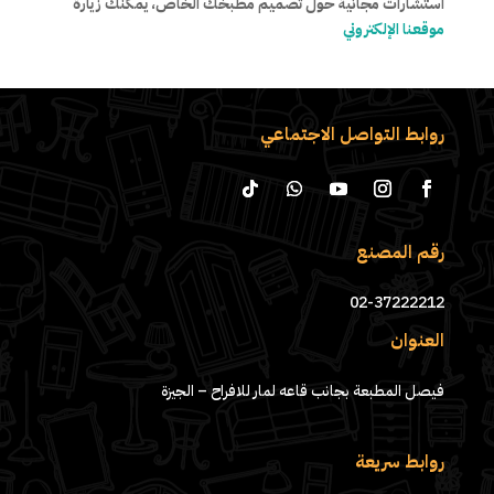
استشارات مجانية حول تصميم مطبخك الخاص، يمكنك زيارة
موقعنا الإلكتروني
روابط التواصل الاجتماعي
رقم المصنع
02-37222212
العنوان
فيصل المطبعة بجانب قاعه لمار للافراح – الجيزة
روابط سريعة