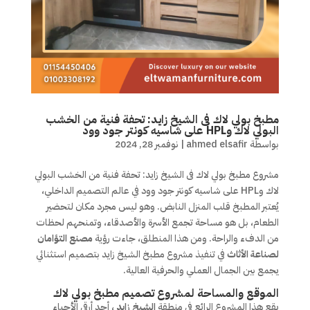
مطبخ بولي لاك فى الشيخ زايد: تحفة فنية من الخشب
البولي لاك وHPL على شاسيه كونتر جود وود
بواسطة
ahmed elsafir
|
نوفمبر 28, 2024
مشروع مطبخ بولي لاك فى الشيخ زايد: تحفة فنية من الخشب البولي
لاك وHPL على شاسيه كونتر جود وود في عالم التصميم الداخلي،
يُعتبر المطبخ قلب المنزل النابض. وهو ليس مجرد مكان لتحضير
الطعام، بل هو مساحة تجمع الأسرة والأصدقاء، وتمنحهم لحظات
من الدفء والراحة. ومن هذا المنطلق، جاءت رؤية
مصنع التؤامان
لصناعة الأثاث
في تنفيذ مشروع مطبخ الشيخ زايد بتصميم استثنائي
يجمع بين الجمال العملي والحرفية العالية.
الموقع والمساحة لمشروع تصميم مطبخ بولي لاك
يقع هذا المشروع الرائع في منطقة
الشيخ زايد
، أحد أرقى الأحياء