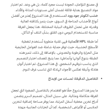
في مصنع التؤامان، الجودة ليست مجرد كلمة، بل هي وعد. تم اختيار
مواد التصنيع بعناية فائقة لضمان أعلى مستويات المتانة والأداء.
خشب الكونتر جود وود
المستخدم في هذا المشروع يُعتبر من أفضل
أنواع الأخشاب المتاحة في السوق، حيث يتميز بكثافته العالية
وقدرته على تحمل الظروف البيئية المختلفة. هذا يجعل الغرفة
مناسبة للاستخدام اليومي دون القلق بشأن التلف أو التآكل.
أما طبقة
HPL الألمانية
فهي تقنية متطورة تُستخدم لتغطية
الأسطح الخشبية، حيث توفر حماية شاملة ضد العوامل الخارجية
مثل الحرارة والرطوبة والخدوش. بالإضافة إلى ذلك، تتميز هذه
الطبقة بتنوع ألوانها وأنماطها، مما يتيح للعملاء اختيار التصميم
الذي يناسب ذوقهم الشخصي. في هذا المشروع، تم اختيار ألوان
هادئة وأنيقة تعكس الأجواء الهادئة التي تناسب غرف النوم.
التفاصيل الدقيقة: لمسات من الإبداع
ما يميز هذا المشروع حقًا هو الاهتمام بالتفاصيل الصغيرة التي تجعل
الغرفة متكاملة ومثالية. على سبيل المثال، تصميم السرير يتضمن
أدراج تخزين مخفية أسفل المرتبة، مما يوفر مساحة إضافية لتخزين
الملابس أو الأغراض الشخصية. كما أن الخزانات الجانبية مزودة