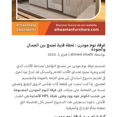
غرفة نوم مودرن : تحفة فنية تجمع بين الجمال
والجودة
بواسطة
ahmed elsafir
|
فبراير 1, 2025
تصميم غرفة نوم مودرن من مصنع التؤامان لصناعة الأثاث، الذي
يُعتبر وجهة مميزة لعشاق الأثاث الفاخر والمبتكر، قد أبدع مرة أخرى
في تقديم مشروع استثنائي يُبرز مدى التزامه بالجودة والتصميم
العصري. إذا كنت تبحث عن قطعة أثاث تعكس الذوق الرفيع وتضفي
لمسة من الفخامة على منزلك، فإن
غرفة النوم المودرن المصنوعة
من خشب الكونتر جود وود وعلى طبقة HPL الألمانية
هي الخيار
الأمثل. دعونا نستعرض هذا المشروع المميز بكل تفاصيله التي
تجعله مثالًا للإبداع والحرفية.
كيفية تصميم غرفة نوم مودرن