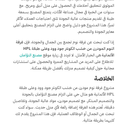
الموثوق لتحقيق أحلامك في الحصول على منزل أنيق ومريح. مع
سنوات من الخبرة في مجال صناعة الأثاث، يتمتع المصنع بسمعة
طيبة في تقديم منتجات عالية الجودة تلبي احتياجات العملاء الأكثر
تميزًا. هذا المشروع هو دليل واضح على التزام المصنع بتحقيق أعلى
معايير الجودة والتصميم.
إذا كنت تبحث عن غرفة نوم تجمع بين الجمال والجودة، فإن
غرفة
النوم المودرن من خشب الكونتر جود وود وعلى طبقة HPL
الألمانية
هي الخيار الأمثل. لا تتردد في زيارة موقع
مصنع التؤامان
للاطلاع على المزيد من المشاريع المميزة والحصول على استشارات
مجانية حول كيفية تصميم منزلك بأفضل طريقة ممكنة.
الخلاصة
مشروع غرفة نوم مودرن من خشب الكونتر جود وود وعلى طبقة
HPL الألمانية هو مثال حي على التزام مصنع التؤامان بالجودة
والتصميم المبتكر. مع تصميم مودرن، مواد عالية الجودة، وتفاصيل
دقيقة، تُعتبر هذه الغرفة إضافة رائعة لأي منزل حديث. سواء كنت
تبحث عن الجمال أو الوظائف العملية، فإن هذا المشروع يقدم لك
كليهما بطريقة مثالية.