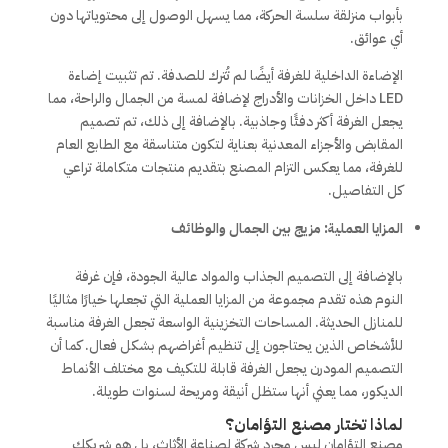
بأبواب منزلقة سلسة الحركة، مما يسهل الوصول إلى محتوياتها دون
أي عوائق.
الإضاءة الداخلية للغرفة أيضًا لم تُترك للصدفة. تم تثبيت إضاءة
LED داخل الخزانات والأدراج لإضافة لمسة من الجمال والراحة، مما
يجعل الغرفة أكثر دفئًا وجاذبية. بالإضافة إلى ذلك، تم تصميم
المقابض والأجزاء المعدنية بعناية لتكون متناسقة مع الطابع العام
للغرفة، مما يعكس التزام المصنع بتقديم منتجات متكاملة تراعي
كل التفاصيل.
المزايا العملية: مزيج بين الجمال والوظائف
بالإضافة إلى التصميم الجذاب والمواد عالية الجودة، فإن غرفة
النوم هذه تقدم مجموعة من المزايا العملية التي تجعلها خيارًا مثاليًا
للمنازل الحديثة. المساحات التخزينية الواسعة تجعل الغرفة مناسبة
للأشخاص الذين يحتاجون إلى تنظيم أغراضهم بشكل فعال. كما أن
التصميم المودرن يجعل الغرفة قابلة للتكيف مع مختلف الأنماط
الديكور، مما يعني أنها ستظل أنيقة ومريحة لسنوات طويلة.
لماذا تختار مصنع التؤامان؟
مصنع التؤامان ليس مجرد شركة لصناعة الأثاث، بل هو شريكك