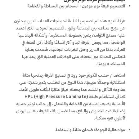
التصميم غرفة نوم مودرن : انسجام بين البساطة والفخامة
غرفة النوم هذه تم تصميمها لتلبية احتياجات العملاء الذين يبحثون
عن مزيج متناغم بين البساطة والرقي. التصميم المودرن الذي اعتمد
عليه مصنع التؤامان يتميز بخطوطه المستقيمة وأشكاله الهندسية
الواضحة، مما يجعل الغرفة تبدو أكثر اتساعًا وأناقة. كل قطعة في
الغرفة، بدءًا من السرير وحتى الخزانات الجانبية، صُممت بعناية
لتعكس الحداثة مع الحفاظ على الوظائف العملية التي يحتاجها
المستخدم يوميًا.
استخدام خشب الكونتر جود وود في تصنيع الغرفة يمنحها متانة
استثنائية وجمالًا طبيعيًا. هذا النوع من الخشب يتميز بقدرته على
مقاومة التآكل والتلف، مما يجعله خيارًا مثاليًا للأثاث طويل الأمد.
كما أن استخدام طبقة
HPL (High Pressure Laminate)
الألمانية يضيف لمسة من الفخامة واللمعان، إلى جانب توفير حماية
إضافية ضد الخدوش والبقع، مما يضمن بقاء الغرفة بنفس الرونق
لأطول فترة ممكنة.
مواد عالية الجودة: ضمان متانة واستدامة