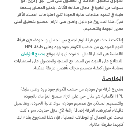
الموثوق لتحقيق أحلامك في الحصول على منزل أنيق ومريح. مع
سنوات من الخبرة في مجال صناعة الأثاث، يتمتع المصنع بسمعة
طيبة في تقديم منتجات عالية الجودة تلبي احتياجات العملاء الأكثر
تميزًا. هذا المشروع هو دليل واضح على التزام المصنع بتحقيق أعلى
معايير الجودة والتصميم.
إذا كنت تبحث عن غرفة نوم تجمع بين الجمال والجودة، فإن
غرفة
النوم المودرن من خشب الكونتر جود وود وعلى طبقة HPL
الألمانية
هي الخيار الأمثل. لا تتردد في زيارة موقع
مصنع التؤامان
للاطلاع على المزيد من المشاريع المميزة والحصول على استشارات
مجانية حول كيفية تصميم منزلك بأفضل طريقة ممكنة.
الخلاصة
مشروع غرفة نوم مودرن من خشب الكونتر جود وود وعلى طبقة
HPL الألمانية هو مثال حي على التزام مصنع التؤامان بالجودة
والتصميم المبتكر. مع تصميم مودرن، مواد عالية الجودة، وتفاصيل
دقيقة، تُعتبر هذه الغرفة إضافة رائعة لأي منزل حديث. سواء كنت
تبحث عن الجمال أو الوظائف العملية، فإن هذا المشروع يقدم لك
كليهما بطريقة مثالية.