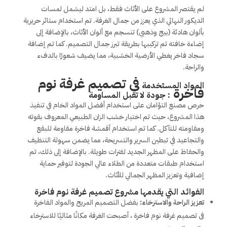
لم يقتصر المشروع على الأثاث فقط، بل امتد ليشمل لمسات
الديكور النهائي الذي يعزز من جمال الغرفة. تم استخدام ستائر حريرية
بألوان هادئة (بيج وذهبي) تنسجم مع ألوان الأثاث، بالإضافة إلى
إضاءة خافته تم تركيبها بطريقة تبرز جمال التصميم. كما تم إضافة
سجاد فاخر يغطي الأرضية الخشبية، مما يضيف شعورًا بالدفء
والراحة.
فى تصميم غرفة نوم
المواد المستخدمة
فاخرة
: جودة لا تقبل المساومة
حرص مصنع التؤامان على استخدام أفضل المواد الخام في تنفيذ
هذا المشروع، حيث تم اختيار خشب الزان الطبيعي المعروف بقوته
ومقاومته للتآكل. كما تم استخدام أقمشة فاخرة مقاومة للبقع
والتجاعيد في تبطين السرير والتسريحة، مما يضمن سهولة التنظيف
والحفاظ على المظهر الجديد لفترات طويلة. بالإضافة إلى ذلك، تم
استخدام طبقات متعددة من الطلاء عالي الجودة لتوفير حماية
إضافية وتعزيز المظهر الجمالي للأثاث.
الفوائد التي يقدمها مشروع
تصميم غرفة نوم فاخرة
تعزيز الراحة والاسترخاء:
بفضل التصميم المريح والمواد الفاخرة
فى تصميم غرفة نوم فاخرة ، أصبحت الغرفة مكانًا مثاليًا للاسترخاء