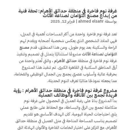
غرفة نوم فاخرة في منطقة حدائق الأهرام: تحفة فنية
من إبداع مصنع التؤامان لصناعة الأثاث
بواسطة
ahmed elsafir
|
فبراير 12, 2025
تعد غرفة نوم فاخرة واحدة من أكثر المساحات أهمية في المنزل،
فهي الملاذ الشخصي الذي يعكس شخصية أصحابه ويقدم لهم
الراحة والسكينة بعد يوم طويل. ومن هذا المنطلق، قدم
مصنع
التؤامان لصناعة الأثاث
مشروعًا استثنائيًا يتمثل في تصميم وتنفيذ
غرفة نوم فاخرة في منطقة
حدائق الأهرام
، والتي تُعتبر واحدة من
أرقى المناطق السكنية في القاهرة الكبرى. تم تنفيذ هذا المشروع
بحرفية عالية وأسلوب عصري يجمع بين الجمال الوظيفي والفخامة،
مما يجعله نموذجًا مثاليًا لغرف النوم الحديثة.
مشروع غرفة نوم فاخرة في منطقة حدائق الأهرام : رؤية
فريدة تجمع بين الأناقة والوظائف العملية
بدأ المشروع بناءً على رغبة العميل في الحصول على غرفة نوم
متكاملة تجمع بين الرقي والبساطة، مع الحفاظ على طابع عملي
يلبي احتياجات الحياة اليومية. كان الهدف الأساسي هو تقديم
تصميم يناسب المساحة المتاحة في منزل العميل في منطقة حدائق
الأهرام، مع التركيز على اختيار الخامات الفاخرة والألوان الهادئة التي