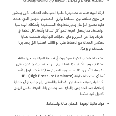
التصميم غرفة نوم مودرن : انسجام بين البساطة والفخامة
غرفة النوم هذه تم تصميمها لتلبية احتياجات العملاء الذين يبحثون
عن مزيج متناغم بين البساطة والرقي. التصميم المودرن الذي اعتمد
عليه مصنع التؤامان يتميز بخطوطه المستقيمة وأشكاله الهندسية
الواضحة، مما يجعل الغرفة تبدو أكثر اتساعًا وأناقة. كل قطعة في
الغرفة، بدءًا من السرير وحتى الخزانات الجانبية، صُممت بعناية
لتعكس الحداثة مع الحفاظ على الوظائف العملية التي يحتاجها
المستخدم يوميًا.
استخدام خشب الكونتر جود وود في تصنيع الغرفة يمنحها متانة
استثنائية وجمالًا طبيعيًا. هذا النوع من الخشب يتميز بقدرته على
مقاومة التآكل والتلف، مما يجعله خيارًا مثاليًا للأثاث طويل الأمد.
كما أن استخدام طبقة
HPL (High Pressure Laminate)
الألمانية يضيف لمسة من الفخامة واللمعان، إلى جانب توفير حماية
إضافية ضد الخدوش والبقع، مما يضمن بقاء الغرفة بنفس الرونق
لأطول فترة ممكنة.
مواد عالية الجودة: ضمان متانة واستدامة