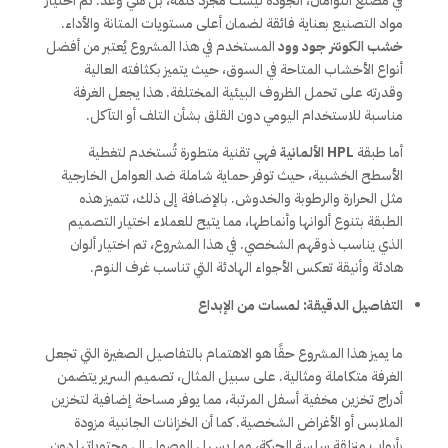
في مصنع التؤامان، الجودة ليست مجرد كلمة، بل هي وعد. تم اختيار
مواد التصنيع بعناية فائقة لضمان أعلى مستويات المتانة والأداء.
خشب الكونتر جود وود
المستخدم في هذا المشروع يُعتبر من أفضل
أنواع الأخشاب المتاحة في السوق، حيث يتميز بكثافته العالية
وقدرته على تحمل الظروف البيئية المختلفة. هذا يجعل الغرفة
مناسبة للاستخدام اليومي دون القلق بشأن التلف أو التآكل.
أما طبقة
HPL الألمانية
فهي تقنية متطورة تُستخدم لتغطية
الأسطح الخشبية، حيث توفر حماية شاملة ضد العوامل الخارجية
مثل الحرارة والرطوبة والخدوش. بالإضافة إلى ذلك، تتميز هذه
الطبقة بتنوع ألوانها وأنماطها، مما يتيح للعملاء اختيار التصميم
الذي يناسب ذوقهم الشخصي. في هذا المشروع، تم اختيار ألوان
هادئة وأنيقة تعكس الأجواء الهادئة التي تناسب غرف النوم.
التفاصيل الدقيقة: لمسات من الإبداع
ما يميز هذا المشروع حقًا هو الاهتمام بالتفاصيل الصغيرة التي تجعل
الغرفة متكاملة ومثالية. على سبيل المثال، تصميم السرير يتضمن
أدراج تخزين مخفية أسفل المرتبة، مما يوفر مساحة إضافية لتخزين
الملابس أو الأغراض الشخصية. كما أن الخزانات الجانبية مزودة
بأبواب منزلقة سلسة الحركة، مما يسهل الوصول إلى محتوياتها دون