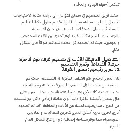
تعكس أجواء الهدوء والدفء.
استند فريق التصميم في مصنع التؤامان إلى دراسة متأنية لاحتياجات
العميل وأسلوب حياته، حيث قاموا بتقديم حلول ذكية لتنظيم
المساحة وضمان الاستفادة القصوى منها دون التضحية
بالجماليات. النتيجة كانت غرفة نوم تجمع بين الأثاث المخصص
والمودرن، حيث تم تصميم كل قطعة لتتناغم مع الأخرى بشكل
مثالي.
التفاصيل الدقيقة للأثاث فى تصميم غرفة نوم فاخرة:
حرفية الصناعة وتميز التصميم
1.
سرير رئيسى: محور الغرفة
كان السرير الرئيسي هو القطعة المركزية في التصميم، حيث تم
تصنيعه من خشب الزان الطبيعي المعروف بمتانته وجماله. تم
اختيار تصميم كلاسيكي مع لمسة عصرية، حيث جاء السرير بظهر
عالي مبطن بأقمشة فاخرة ذات ألوان هادئة (رمادي داكن مع لمسات
من البيج)، مما يضيف لمسة من الأناقة والفخامة. كما تم تصميم
أدراج تخزين سرية أسفل السرير لتخزين البطانيات والملابس
الموسمية، مما يوفر مساحة إضافية دون إزعاج الشكل العام
للسرير.