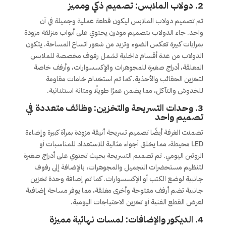
2.
دولاب الملابس: تصميم ذكي ومميز
تم تصميم دولاب الملابس ليكون قطعة عملية وجميلة في آن
واحد. جاء الدولاب بتصميم مودرن يحتوي على أبواب منزلقة مزودة
بمرايات كبيرة تعكس الضوء وتزيد من شعور اتساع المساحة. يتكون
الدولاب من عدة أقسام داخلية تشمل رفوف مخصصة للملابس
المعلقة، أدراج صغيرة للمجوهرات والإكسسوارات، وأرفف خاصة
لتخزين الحقائب والأحذية. كما تم استخدام خامات مقاومة
للخدوش والتآكل، مما يضمن عمرًا طويلًا ومتانة استثنائية.
3.
وحدات التسريحة والتخزين: وظائف متعددة في
تصميم واحد
تضمنت الغرفة أيضًا تصميم تسريحة أنيقة مزودة بمرآة كبيرة وإضاءة
LED محيطة، مما يخلق أجواء مثالية للاستعداد للمناسبات أو
الروتين اليومي. تم تصميم التسريحة بحيث تحتوي على أدراج صغيرة
لتنظيم مستحضرات التجميل والمجوهرات، بالإضافة إلى رفوف
جانبية لوضع الكتب أو الإكسسوارات. كما تم إضافة وحدة تخزين
جانبية تضم أرفف مفتوحة وأخرى مغلقة، مما يوفر مساحة إضافية
لعرض القطع الفنية أو تخزين الاحتياجات اليومية.
4.
الديكور والإضافات: لمسات نهائية مميزة