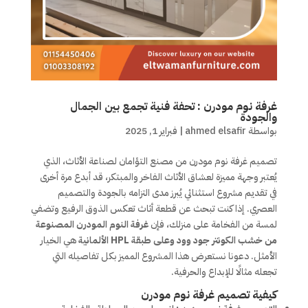
غرفة نوم مودرن : تحفة فنية تجمع بين الجمال
والجودة
بواسطة
ahmed elsafir
|
فبراير 1, 2025
تصميم غرفة نوم مودرن من مصنع التؤامان لصناعة الأثاث، الذي
يُعتبر وجهة مميزة لعشاق الأثاث الفاخر والمبتكر، قد أبدع مرة أخرى
في تقديم مشروع استثنائي يُبرز مدى التزامه بالجودة والتصميم
العصري. إذا كنت تبحث عن قطعة أثاث تعكس الذوق الرفيع وتضفي
لمسة من الفخامة على منزلك، فإن
غرفة النوم المودرن المصنوعة
من خشب الكونتر جود وود وعلى طبقة HPL الألمانية
هي الخيار
الأمثل. دعونا نستعرض هذا المشروع المميز بكل تفاصيله التي
تجعله مثالًا للإبداع والحرفية.
كيفية تصميم غرفة نوم مودرن