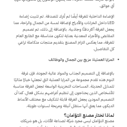
أي عوائق.
الإضاءة الداخلية للغرفة أيضًا لم تُترك للصدفة. تم تثبيت إضاءة
LED داخل الخزانات والأدراج لإضافة لمسة من الجمال والراحة، مما
يجعل الغرفة أكثر دفئًا وجاذبية. بالإضافة إلى ذلك، تم تصميم
المقابض والأجزاء المعدنية بعناية لتكون متناسقة مع الطابع العام
للغرفة، مما يعكس التزام المصنع بتقديم منتجات متكاملة تراعي
كل التفاصيل.
المزايا العملية: مزيج بين الجمال والوظائف
بالإضافة إلى التصميم الجذاب والمواد عالية الجودة، فإن غرفة
النوم هذه تقدم مجموعة من المزايا العملية التي تجعلها خيارًا مثاليًا
للمنازل الحديثة. المساحات التخزينية الواسعة تجعل الغرفة مناسبة
للأشخاص الذين يحتاجون إلى تنظيم أغراضهم بشكل فعال. كما أن
التصميم المودرن يجعل الغرفة قابلة للتكيف مع مختلف الأنماط
الديكور، مما يعني أنها ستظل أنيقة ومريحة لسنوات طويلة.
لماذا تختار مصنع التؤامان؟
مصنع التؤامان ليس مجرد شركة لصناعة الأثاث، بل هو شريكك