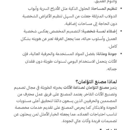
والنوم العميق.
تنظيم المساحة:
الحلول الذكية مثل الأدراج السرية وأبواب
الدولاب المنزلقة جعلت من السهل تنظيم الأغراض الشخصية
دون الحاجة إلى مساحات إضافية.
إضفاء لمسة شخصية:
التصميم المخصص يعكس شخصية
العميل وأسلوب حياته، مما يجعل الغرفة تعبر عن هويته بشكل
كامل.
جودة ومتانة:
بفضل المواد المستخدمة والحرفية العالية، فإن
الأثاث يتحمل الاستخدام اليومي لسنوات طويلة دون فقدان
جماله.
لماذا مصنع التؤامان؟
يتميز
مصنع التؤامان لصناعة الأثاث
بخبرته الطويلة في مجال تصميم
وتصنيع الأثاث الفاخر. يعتمد المصنع على فريق عمل محترف من
المصممين والحرفيين الذين يسعون دائمًا لتحقيق أعلى مستويات
الجودة والابتكار. كما يحرص المصنع على تقديم خدمات مخصصة
تناسب احتياجات العملاء، مما يجعله الخيار الأمثل لمن يبحثون عن
تصميمات فريدة وأثاث عالي الجودة.