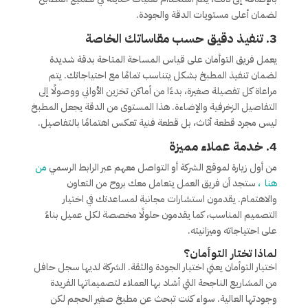
لضمان أعلى مستويات الدقة والجودة.
3.
تنفيذ دقيق حسب مقاساتك الخاصة
يعمل فريق التوأمان على قياس المساحة المتاحة بدقة شديدة
لضمان تنفيذ المطبخ بشكل يتناسب تمامًا مع احتياجاتك. يتم
مراعاة كل تفصيلة صغيرة، بدءًا من أماكن تخزين الأواني ووصولًا إلى
التفاصيل الزخرفية والإضاءة. هذا المستوى من الدقة يجعل المطبخ
ليس مجرد قطعة أثاث، بل قطعة فنية تعكس اهتمامًا بالتفاصيل.
4.
خدمة عملاء مميزة
من أول زيارة لموقع الشركة أو التواصل معهم عبر الرابط الرسمي
من
هنا
،
ستجد أن فريق العمل يتعامل معك بروح من التعاون
والاهتمام. يقدمون استشارات مجانية لمساعدتك في اختيار
التصميم المناسب، كما يقدمون حلولًا مخصصة لكل عميل بناءً
على احتياجاته وميزانيته.
لماذا تختار التوأمان؟
اختيار التوأمان يعني اختيار الجودة والثقة. الشركة لديها سجل حافل
من المشاريع الناجحة التي أشاد بها العملاء لتصميماتها الفريدة
وجودتها العالية. سواء كنت تبحث عن مطبخ صغير الحجم لكن