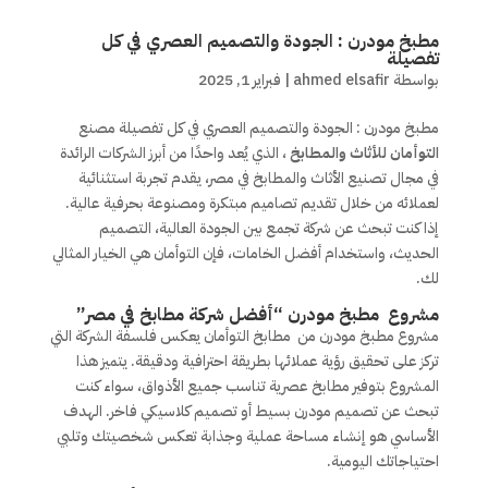
مطبخ مودرن : الجودة والتصميم العصري في كل
تفصيلة
بواسطة
ahmed elsafir
|
فبراير 1, 2025
مطبخ مودرن : الجودة والتصميم العصري في كل تفصيلة مصنع
التوأمان للأثاث والمطابخ
، الذي يُعد واحدًا من أبرز الشركات الرائدة
في مجال تصنيع الأثاث والمطابخ في مصر، يقدم تجربة استثنائية
لعملائه من خلال تقديم تصاميم مبتكرة ومصنوعة بحرفية عالية.
إذا كنت تبحث عن شركة تجمع بين الجودة العالية، التصميم
الحديث، واستخدام أفضل الخامات، فإن التوأمان هي الخيار المثالي
لك.
مشروع مطبخ مودرن “أفضل شركة مطابخ في مصر”
مشروع مطبخ مودرن من مطابخ التوأمان يعكس فلسفة الشركة التي
تركز على تحقيق رؤية عملائها بطريقة احترافية ودقيقة. يتميز هذا
المشروع بتوفير مطابخ عصرية تناسب جميع الأذواق، سواء كنت
تبحث عن تصميم مودرن بسيط أو تصميم كلاسيكي فاخر. الهدف
الأساسي هو إنشاء مساحة عملية وجذابة تعكس شخصيتك وتلبي
احتياجاتك اليومية.