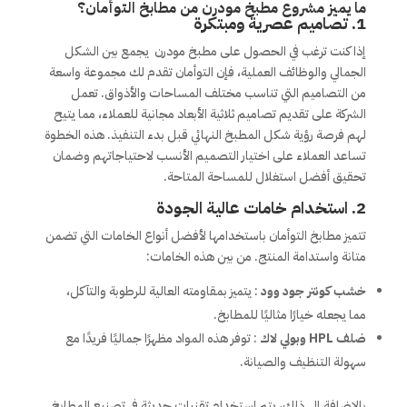
ما يميز مشروع
مطبخ مودرن من
مطابخ التوأمان؟
1.
تصاميم عصرية ومبتكرة
إذا كنت ترغب في الحصول على مطبخ مودرن يجمع بين الشكل
الجمالي والوظائف العملية، فإن التوأمان تقدم لك مجموعة واسعة
من التصاميم التي تناسب مختلف المساحات والأذواق. تعمل
الشركة على تقديم تصاميم ثلاثية الأبعاد مجانية للعملاء، مما يتيح
لهم فرصة رؤية شكل المطبخ النهائي قبل بدء التنفيذ. هذه الخطوة
تساعد العملاء على اختيار التصميم الأنسب لاحتياجاتهم وضمان
تحقيق أفضل استغلال للمساحة المتاحة.
2.
استخدام خامات عالية الجودة
تتميز مطابخ التوأمان باستخدامها لأفضل أنواع الخامات التي تضمن
متانة واستدامة المنتج. من بين هذه الخامات:
خشب كونتر جود وود
: يتميز بمقاومته العالية للرطوبة والتآكل،
مما يجعله خيارًا مثاليًا للمطابخ.
ضلف HPL وبولي لاك
: توفر هذه المواد مظهرًا جماليًا فريدًا مع
سهولة التنظيف والصيانة.
بالإضافة إلى ذلك، يتم استخدام تقنيات حديثة في تصنيع المطابخ