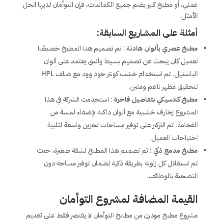
عملي، أو مطبخ كبير يضم جميع الكماليات، فإن التوأمان لديها الحل
الأمثل.
أمثلة على المشاريع السابقة:
مطبخ عصري بألوان هادئة
: تم تصميم هذا المطبخ خصيصًا
لعميل كان يبحث عن تصميم بسيط وأنيق يعتمد على ألوان
الباستيل. تم استخدام خشب كونتر جود وود مع ضلف HPL
لتحقيق مظهر ناعم ومتين.
مطبخ كلاسيكي بتفاصيل فاخرة
: استخدمت الشركة في هذا
المشروع زخارف خشبية مع ألوان داكنة لإضفاء لمسة من
الفخامة. تم التركيز على توفير مساحات تخزين واسعة لتلبية
احتياجات العميل.
مطبخ مدمج ذكي
: تم تصميم هذا المطبخ لشقة صغيرة، حيث
تم استغلال كل زاوية بطريقة ذكية لضمان توفير مساحة دون
التضحية بالوظائف.
القيمة المضافة لمشروع التوأمان
مشروع مطبخ مودرن من مطابخ التوأمان لا يقتصر فقط على تقديم