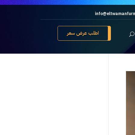
info@eltwamanfurn
اطلب عرض سعر