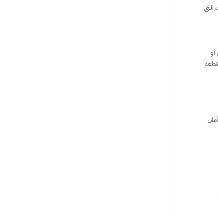
 التي
أو
قطعة
مان