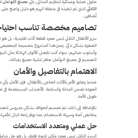
حلول عملية ومبتكرة لتنظيم المنازل، يأتي
مصنع التوأمان ل
الثلاثي
الذي تم تنفيذه في منطقة الهرم هو دليل واضح على 
تُضاهى.
تصاميم مخصصة تناسب احتيا
سرير الأطفال الثلاثي ليس مجرد قطعة أثاث تقليدية، بل هو
الصغيرة بشكل ذكي. يتميز هذا المشروع بتصميمه المخصص، ح
وأسلوب حياتهم. سواء كنت تفضل الألوان الهادئة مثل البيج أ
التصميم في مصنع التوأمان جاهز لتلبية جميع رغباتك.
الاهتمام بالتفاصيل والأمان
عندما يتعلق الأمر بالأثاث الخاص بالأطفال، فإن الأمان يأتي 
الجودة تضمن المتانة والسلامة. الأخشاب المستخدمة في تصني
طويل الأمد.
بالإضافة إلى ذلك، تم تصميم الحواف بشكل مدروس لتجنب أي
بمقابض آمنة وسهلة الاستخدام، مما يوفر راحة البال للأمها
حل عملي ومتعدد الاستخدامات
السرير الثلاثي ليس مجرد مكان للنوم فقط، بل هو حل شامل