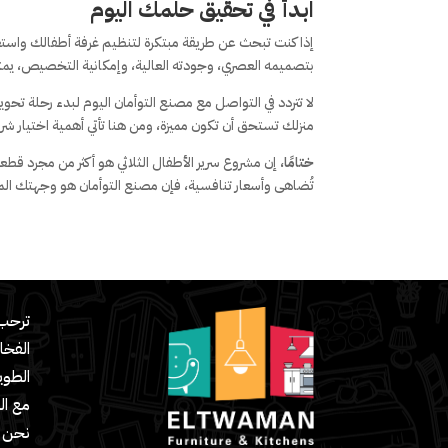
ابدأ في تحقيق حلمك اليوم
إذا كنت تبحث عن طريقة مبتكرة لتنظيم غرفة أطفالك واستغلا
بتصميمه العصري، وجودته العالية، وإمكانية التخصيص، يمثل
لا تتردد في التواصل مع مصنع التوأمان اليوم لبدء رحلة تحو
منزلك تستحق أن تكون مميزة، ومن هنا تأتي أهمية اختيار ش
ختامًا،
إن مشروع سرير الأطفال الثلاثي هو أكثر من مجرد قطعة 
تُضاهى وأسعار تنافسية، فإن مصنع التوأمان هو وجهتك الم
ترحب 
الفخا
مع ال
نحن ش