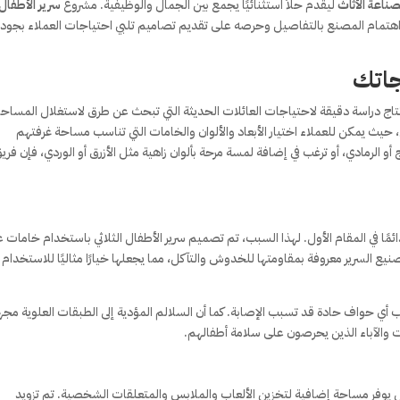
صناعة الأثاث
ليقدم حلاً استثنائيًا يجمع بين الجمال والوظيفية. مشروع
سرير الأطفال
اهتمام المصنع بالتفاصيل وحرصه على تقديم تصاميم تلبي احتياجات العملاء بجودة 
جاتك
 نتاج دراسة دقيقة لاحتياجات العائلات الحديثة التي تبحث عن طرق لاستغلال المساح
يث يمكن للعملاء اختيار الأبعاد والألوان والخامات التي تناسب مساحة غرفتهم
و الرمادي، أو ترغب في إضافة لمسة مرحة بألوان زاهية مثل الأزرق أو الوردي، فإن فري
دائمًا في المقام الأول. لهذا السبب، تم تصميم سرير الأطفال الثلاثي باستخدام خامات ع
ع السرير معروفة بمقاومتها للخدوش والتآكل، مما يجعلها خيارًا مثاليًا للاستخدام
 حواف حادة قد تسبب الإصابة. كما أن السلالم المؤدية إلى الطبقات العلوية مجه
ت والآباء الذين يحرصون على سلامة أطفالهم.
 يوفر مساحة إضافية لتخزين الألعاب والملابس والمتعلقات الشخصية. تم تزويد