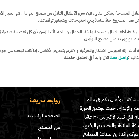
ل المساحة بشكل مثالي، فإن سرير الأطفال الثلاثي من مصنع التوأمان هو الخيار الأ
 هذا المشروع حلاً شاملاً يلبي احتياجاتك ويتجاوز توقعاتك.
يل غرفة أطفالك إلى مساحة مليئة بالجمال والراحة. لأننا نؤمن بأن كل تفصيلة صغيرة ف
ريك موثوق به مثل مصنع التوأمان.
أثاث؛ إنه تعبير عن الابتكار والحرفية والالتزام بتقديم الأفضل. إذا كنت تبحث عن جودة
ثالية
ت
واصل معنا
الآن وابدأ في تحقيق حلمك
روابط سريعة
شركة التوأمان بكم في عالم
مة والإبداع، حيث تجتمع الخبرة
الصفحة الرئيسية
الطويلة التي تمتد لأكثر من ٣٠ عامًا
دقة الفائقة والتصميم الرفيع.
عن المصنع
ركة رائدة في صناعة المطابخ