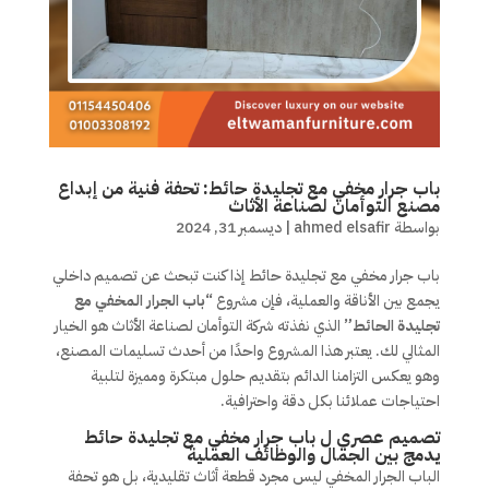
باب جرار مخفي مع تجليدة حائط: تحفة فنية من إبداع
مصنع التوأمان لصناعة الأثاث
بواسطة
ahmed elsafir
|
ديسمبر 31, 2024
باب جرار مخفي مع تجليدة حائط إذا كنت تبحث عن تصميم داخلي
يجمع بين الأناقة والعملية، فإن مشروع
“باب الجرار المخفي مع
تجليدة الحائط”
الذي نفذته شركة التوأمان لصناعة الأثاث هو الخيار
المثالي لك. يعتبر هذا المشروع واحدًا من أحدث تسليمات المصنع،
وهو يعكس التزامنا الدائم بتقديم حلول مبتكرة ومميزة لتلبية
احتياجات عملائنا بكل دقة واحترافية.
تصميم عصري ل باب جرار مخفي مع تجليدة حائط
يدمج بين الجمال والوظائف العملية
الباب الجرار المخفي ليس مجرد قطعة أثاث تقليدية، بل هو تحفة