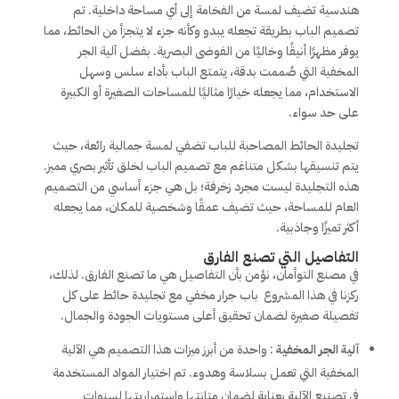
هندسية تضيف لمسة من الفخامة إلى أي مساحة داخلية. تم
تصميم الباب بطريقة تجعله يبدو وكأنه جزء لا يتجزأ من الحائط، مما
يوفر مظهرًا أنيقًا وخاليًا من الفوضى البصرية. بفضل آلية الجر
المخفية التي صُممت بدقة، يتمتع الباب بأداء سلس وسهل
الاستخدام، مما يجعله خيارًا مثاليًا للمساحات الصغيرة أو الكبيرة
على حد سواء.
تجليدة الحائط المصاحبة للباب تضفي لمسة جمالية رائعة، حيث
يتم تنسيقها بشكل متناغم مع تصميم الباب لخلق تأثير بصري مميز.
هذه التجليدة ليست مجرد زخرفة؛ بل هي جزء أساسي من التصميم
العام للمساحة، حيث تضيف عمقًا وشخصية للمكان، مما يجعله
أكثر تميزًا وجاذبية.
التفاصيل التي تصنع الفارق
في مصنع التوأمان، نؤمن بأن التفاصيل هي ما تصنع الفارق. لذلك،
ركزنا في هذا المشروع باب جرار مخفي مع تجليدة حائط على كل
تفصيلة صغيرة لضمان تحقيق أعلى مستويات الجودة والجمال.
آلية الجر المخفية
: واحدة من أبرز ميزات هذا التصميم هي الآلية
المخفية التي تعمل بسلاسة وهدوء. تم اختيار المواد المستخدمة
في تصنيع الآلية بعناية لضمان متانتها واستمراريتها لسنوات