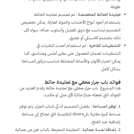
طويلة.
تجليدة الحائط المخصصة
: تم تصميم تجليدة الحائط
باستخدام أجود أنواع الأخشاب والمواد العازلة. يمكن تخصيص
التصميم ليتناسب مع ذوق العميل وأسلوب حياته، سواء كان
ذلك بتصميم كلاسيكي أو عصري.
التشطيبات الفاخرة
: تم استخدام أحدث التقنيات في
التشطيبات لضمان الحصول على مظهر أملس ومتناسق. كما
يمكن اختيار الألوان والأنماط المختلفة لتناسب ديكور المساحة
بشكل كامل.
فوائد باب جرار مخفي مع تجليدة حائط
هذا المشروع باب جرار مخفي مع تجليدة حائط يقدم العديد من
الفوائد التي تجعله خيارًا مثاليًا لأي منزل أو مكتب:
توفير المساحة
: بفضل التصميم الذكي للباب الجرار، يتم توفير
مساحة كبيرة مقارنة بالdoors التقليدية التي تحتاج إلى مساحة
إضافية عند الفتح.
إضافة لمسة جمالية
: التجليدة المحيطة بالباب تعزز من جمالية