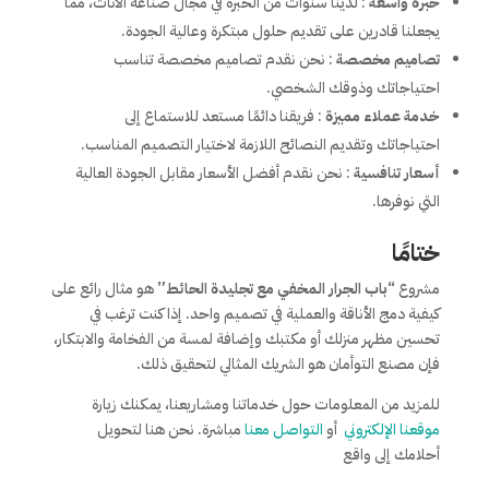
خبرة واسعة
: لدينا سنوات من الخبرة في مجال صناعة الأثاث، مما
يجعلنا قادرين على تقديم حلول مبتكرة وعالية الجودة.
تصاميم مخصصة
: نحن نقدم تصاميم مخصصة تناسب
احتياجاتك وذوقك الشخصي.
خدمة عملاء مميزة
: فريقنا دائمًا مستعد للاستماع إلى
احتياجاتك وتقديم النصائح اللازمة لاختيار التصميم المناسب.
أسعار تنافسية
: نحن نقدم أفضل الأسعار مقابل الجودة العالية
التي نوفرها.
ختامًا
مشروع
“باب الجرار المخفي مع تجليدة الحائط”
هو مثال رائع على
كيفية دمج الأناقة والعملية في تصميم واحد. إذا كنت ترغب في
تحسين مظهر منزلك أو مكتبك وإضافة لمسة من الفخامة والابتكار،
فإن مصنع التوأمان هو الشريك المثالي لتحقيق ذلك.
للمزيد من المعلومات حول خدماتنا ومشاريعنا، يمكنك زيارة
موقعنا الإلكتروني
أو
التواصل معنا
مباشرة. نحن هنا لتحويل
أحلامك إلى واقع