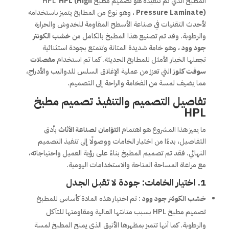
المطبخ الذي تم تنفيذه هو تصميم مطبخ HPL
HPL (High
Pressure Laminate)
، وهو نوع من المطابخ يتميز باستخدامه
لأحدث التقنيات في صناعة الأسطح المقاومة للخدوش والحرارة
والرطوبة. وقد تم تصنيع هذا المطبخ بالكامل من
خشب الكونتر
جود وود
، وهو خامة شديدة المتانة وتتمتع بجودة استثنائية
تجعلها الخيار الأمثل للمطابخ الحديثة. كما تم استخدام
مفصلات
سوفت كلوز
التي تعزز من عملية الإغلاق السلس للدواليب والأدراج،
مما يضيف لمسة من الفخامة والراحة إلى التصميم.
تفاصيل التصميم والتنفيذ تصميم مطبخ
HPL
ما يميز هذا المشروع هو اهتمام
التؤامان لصناعة الأثاث
بأدق
التفاصيل، بدءًا من اختيار الخامات ووصولًا إلى تنفيذ التصميم
النهائي. فقد تم تصميم المطبخ بناءً على رؤية العميل واحتياجاته،
مع مراعاة المساحة المتاحة والاستخدامات اليومية.
1. اختيار الخامات: جودة لا تقبل الجدل
خشب الكونتر جود وود
: تم اختيار هذه المادة كأساس للمطبخ
تصميم مطبخ HPL بسبب متانتها العالية ومقاومتها للتآكل
والرطوبة. كما أنها تتميز بمظهرها الأنيق الذي يمنح المطبخ لمسة