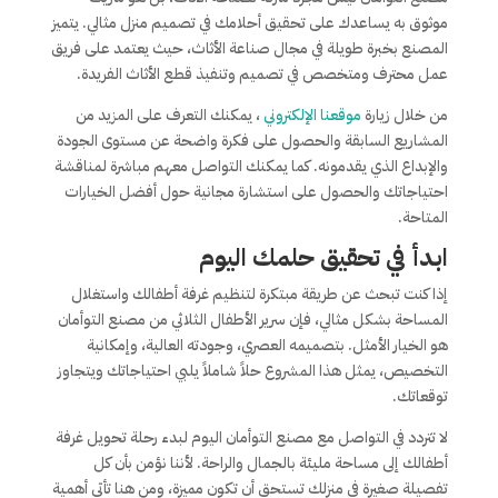
موثوق به يساعدك على تحقيق أحلامك في تصميم منزل مثالي. يتميز
المصنع بخبرة طويلة في مجال صناعة الأثاث، حيث يعتمد على فريق
عمل محترف ومتخصص في تصميم وتنفيذ قطع الأثاث الفريدة.
من خلال زيارة
موقعنا الإلكتروني
، يمكنك التعرف على المزيد من
المشاريع السابقة والحصول على فكرة واضحة عن مستوى الجودة
والإبداع الذي يقدمونه. كما يمكنك التواصل معهم مباشرة لمناقشة
احتياجاتك والحصول على استشارة مجانية حول أفضل الخيارات
المتاحة.
ابدأ في تحقيق حلمك اليوم
إذا كنت تبحث عن طريقة مبتكرة لتنظيم غرفة أطفالك واستغلال
المساحة بشكل مثالي، فإن سرير الأطفال الثلاثي من مصنع التوأمان
هو الخيار الأمثل. بتصميمه العصري، وجودته العالية، وإمكانية
التخصيص، يمثل هذا المشروع حلاً شاملاً يلبي احتياجاتك ويتجاوز
توقعاتك.
لا تتردد في التواصل مع مصنع التوأمان اليوم لبدء رحلة تحويل غرفة
أطفالك إلى مساحة مليئة بالجمال والراحة. لأننا نؤمن بأن كل
تفصيلة صغيرة في منزلك تستحق أن تكون مميزة، ومن هنا تأتي أهمية