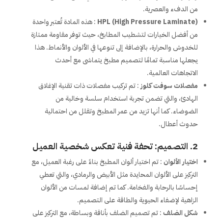
من الدفء والعصرية.
HPL (High Pressure Laminate)
: هذه المادة تُعتبر واحدة
من أفضل الخيارات لتشطيب المطابخ، حيث توفر مقاومة ممتازة
للخدوش والحرارة، بالإضافة إلى تنوعها في الألوان والأنماط. هذا
يجعلها مناسبة تمامًا لتصميم مطبخ يتماشى مع أحدث
الاتجاهات العالمية.
مفصلات سوفت كلوز
: تم تركيب مفصلات ذات تقنية الإغلاق
الهادئ، والتي تضمن تجربة استخدام سلسة وخالية من
الضوضاء. كما أنها تزيد من عمر المطبخ وتقلل من احتمالية
حدوث أعطال.
2. التصميم: تحفة فنية تعكس شخصية العميل
اختيار الألوان
: تم اختيار ألوان المطبخ بناءً على رغبة العميل، مع
التركيز على الألوان المحايدة مثل الأبيض والرمادي، والتي تعطي
إحساسًا بالرحابة والفخامة. كما تم إضافة لمسات من الألوان
الزاهية لإضفاء الحيوية والطاقة على التصميم.
شكل الضلف
: تم تصميم الضلف بأناقة وبساطة، مع التركيز على