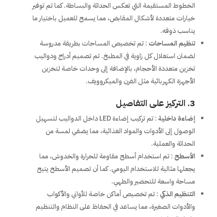
الخطوط المستقيمة التي تعكس الحداثة والبساطة. كما تم توفير
خيارات متعددة لأشكال المقابض، مما يسمح للعميل باختيار ما
يناسب ذوقه.
تنظيم المساحات
: تم تخصيص المساحات بطريقة مدروسة
لضمان استغلال كل زاوية في المطبخ. تم تصميم أدراج ودواليب
تخزين متعددة الأحجام، بالإضافة إلى وحدات خاصة لتخزين
الأجهزة الكهربائية مثل الفرن والميكروويف.
3. التركيز على التفاصيل
إضاءة داخلية
: تم تركيب إضاءة LED داخل الدواليب لتسهيل
الوصول إلى الأدوات والمواد الغذائية، مما يضفي لمسة من
الحداثة والعملية.
الأسطح
: تم استخدام أسطح مقاومة للحرارة والخدوش، مما
يجعلها مثالية للاستخدام اليومي. كما أن تصميم الأسطح يتيح
مساحة واسعة للتحضير والطهي.
التنظيم الذكي
: تم تخصيص أماكن خاصة للأواني والأكواب
والأدوات الصغيرة، مما يساعد في الحفاظ على النظام والتنظيم