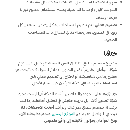
سهولة الاستخدام
: بفضل التقنيات الحديثة مثل مفصلات
السوفت كلوز والإضاءة الداخلية، يصبح استخدام المطبخ تجربة
مريحة وممتعة.
تصميم عملي
: تم تنظيم المساحات بشكل يضمن استغلال كل
زاوية في المطبخ، مما يجعله مثاليًا للمنازل ذات المساحات
الصغيرة.
ختامًا
مشروع تصميم مطبخ HPL في العين السخنة هو دليل على التزام
شركة التوأمان بتقديم أفضل الحلول لعملائها. سواء كنت تبحث عن
مطبخ يعكس شخصيتك أو تحتاج إلى تصميم عملي يلبي
احتياجاتك اليومية، فإن شركة التوأمان هي الخيار الأمثل.
مع تركيزها على الجودة والتفاصيل، تُثبت الشركة أنها ليست مجرد
شركة تصنيع أثاث، بل شريك حقيقي في تحقيق أحلامك. إذا كنت
ترغب في تصميم مطبخ يعبر عنك ويواكب أحدث الاتجاهات، فلا
تتردد في التواصل معهم عبر
الموقع الرسمى
صمم مطبخك الآن،
ودع التوأمان يحوّلون فكرتك إلى واقع ملموس