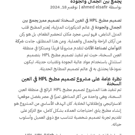
يجمع بين الجمال والجودة
بواسطة
ahmed elsafir
|
نوفمبر 18, 2024
تصميم مطبخ HPL في العين السخنة: تصميم مميز يجمع بين
الجمال والجودة
في عالم الديكورات المنزلية، يُعتبر المطبخ قلب
المنزل النابض، فهو ليس مجرد مكان لتحضير الطعام، بل هو ركن
من أركان الراحة والجمال والعملية. ومن هذا المنطلق، جاءت
شركة
التوأمان لصناعة الأثاث
لتقدم مشروعًا فريدًا ومبتكرًا في منطقة
العين السخنة، حيث تم تنفيذ تصميم مطبخ HPL بتصميم
استثنائي باستخدام مواد عالية الجودة وتقنيات حديثة، ليكون
نموذجًا يحتذى به في عالم تصميم المطابخ الحديثة.
نظرة عامة على مشروع تصميم مطبخ HPL في العين
السخنة
تم تنفيذ هذا المشروع تصميم مطبخ HPL الرائع في منطقة العين
السخنة، وهي واحدة من أكثر المناطق تميزًا في مصر بفضل موقعها
الاستراتيجي وإطلالاتها الخلابة. كان الهدف الأساسي من المشروع هو
إنشاء مطبخ يلبي احتياجات العملاء بشكل كامل، مع التركيز على
تقديم تجربة تصميم شخصية تتناسب مع ذوق العميل وأسلوب
حياته.