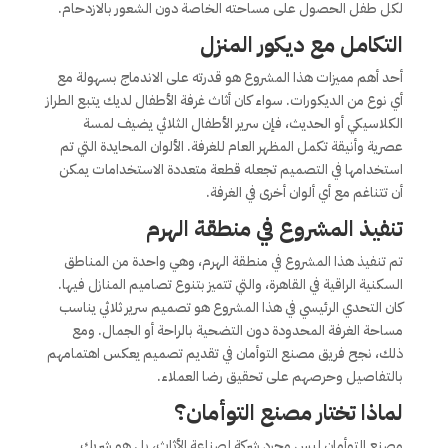
لكل طفل الحصول على مساحته الخاصة دون الشعور بالازدحام.
التكامل مع ديكور المنزل
أحد أهم مميزات هذا المشروع هو قدرته على الاندماج بسهولة مع
أي نوع من الديكورات. سواء كان أثاث غرفة الأطفال لديك يتبع الطراز
الكلاسيكي أو الحديث، فإن سرير الأطفال الثلاثي يضيف لمسة
عصرية وأنيقة تكمل المظهر العام للغرفة. الألوان المحايدة التي تم
استخدامها في التصميم تجعله قطعة متعددة الاستخدامات يمكن
أن تتناغم مع أي ألوان أخرى في الغرفة.
تنفيذ المشروع في منطقة الهرم
تم تنفيذ هذا المشروع في منطقة الهرم، وهي واحدة من المناطق
السكنية الراقية في القاهرة، والتي تتميز بتنوع تصاميم المنازل فيها.
كان التحدي الرئيسي في هذا المشروع هو تصميم سرير ثلاثي يناسب
مساحة الغرفة المحدودة دون التضحية بالراحة أو الجمال. ومع
ذلك، نجح فريق مصنع التوأمان في تقديم تصميم يعكس اهتمامهم
بالتفاصيل وحرصهم على تحقيق رضا العملاء.
لماذا تختار مصنع التوأمان؟
مصنع التوأمان ليس مجرد شركة لصناعة الأثاث، بل هو شريك