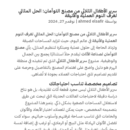
سرير الأطفال الثلاثي من مصنع التوأمان: الحل المثالي
لغرف النوم العملية والأنيقة
بواسطة
ahmed elsafir
|
نوفمبر 27, 2024
سرير الأطفال الثلاثي من مصنع التوأمان: الحل المثالي لغرف النوم
العملية والأنيقة
في عالم اليوم، حيث تتزايد المساحات الضيقة
وتزداد الحاجة إلى حلول عملية ومبتكرة لتنظيم المنازل، يأتي
مصنع
التوأمان لصناعة الأثاث
ليقدم حلاً استثنائيًا يجمع بين الجمال
والوظيفية. مشروع
سرير الأطفال الثلاثي
الذي تم تنفيذه في منطقة
الهرم هو دليل واضح على اهتمام المصنع بالتفاصيل وحرصه على
تقديم تصاميم تلبي احتياجات العملاء بجودة لا تُضاهى.
تصاميم مخصصة تناسب احتياجاتك
سرير الأطفال الثلاثي ليس مجرد قطعة أثاث تقليدية، بل هو نتاج
دراسة دقيقة لاحتياجات العائلات الحديثة التي تبحث عن طرق
لاستغلال المساحات الصغيرة بشكل ذكي. يتميز هذا المشروع
بتصميمه المخصص، حيث يمكن للعملاء اختيار الأبعاد والألوان
والخامات التي تناسب مساحة غرفتهم وأسلوب حياتهم. سواء كنت
تفضل الألوان الهادئة مثل البيج أو الرمادي، أو ترغب في إضافة لمسة
مرحة بألوان زاهية مثل الأزرق أو الوردي، فإن فريق التصميم في