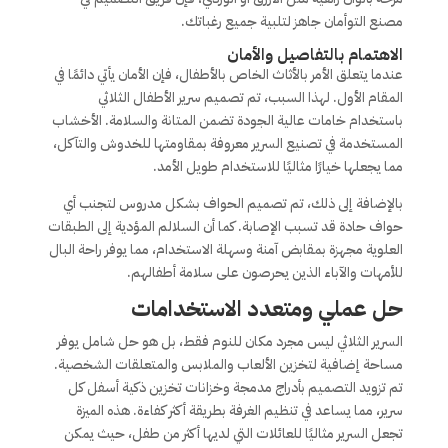
مصنع التوأمان جاهز لتلبية جميع رغباتك.
الاهتمام بالتفاصيل والأمان
عندما يتعلق الأمر بالأثاث الخاص بالأطفال، فإن الأمان يأتي دائمًا في
المقام الأول. لهذا السبب، تم تصميم سرير الأطفال الثلاثي
باستخدام خامات عالية الجودة تضمن المتانة والسلامة. الأخشاب
المستخدمة في تصنيع السرير معروفة بمقاومتها للخدوش والتآكل،
مما يجعلها خيارًا مثاليًا للاستخدام طويل الأمد.
بالإضافة إلى ذلك، تم تصميم الحواف بشكل مدروس لتجنب أي
حواف حادة قد تسبب الإصابة. كما أن السلالم المؤدية إلى الطبقات
العلوية مجهزة بمقابض آمنة وسهلة الاستخدام، مما يوفر راحة البال
للأمهات والآباء الذين يحرصون على سلامة أطفالهم.
حل عملي ومتعدد الاستخدامات
السرير الثلاثي ليس مجرد مكان للنوم فقط، بل هو حل شامل يوفر
مساحة إضافية لتخزين الألعاب والملابس والمتعلقات الشخصية.
تم تزويد التصميم بأدراج مدمجة وخزانات تخزين ذكية أسفل كل
سرير، مما يساعد في تنظيم الغرفة بطريقة أكثر كفاءة. هذه الميزة
تجعل السرير مثاليًا للعائلات التي لديها أكثر من طفل، حيث يمكن