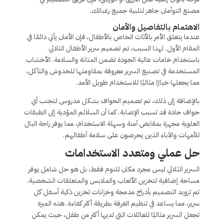
مصنع التوأمان جاهز لتلبية جميع رغباتك.
الاهتمام بالتفاصيل والأمان
عندما يتعلق الأمر بالأثاث الخاص بالأطفال، فإن الأمان يأتي دائمًا في
المقام الأول. لهذا السبب، تم تصميم سرير الأطفال الثلاثي
باستخدام خامات عالية الجودة تضمن المتانة والسلامة. الأخشاب
المستخدمة في تصنيع السرير معروفة بمقاومتها للخدوش والتآكل،
مما يجعلها خيارًا مثاليًا للاستخدام طويل الأمد.
بالإضافة إلى ذلك، تم تصميم الحواف بشكل مدروس لتجنب أي
حواف حادة قد تسبب الإصابة. كما أن السلالم المؤدية إلى الطبقات
العلوية مجهزة بمقابض آمنة وسهلة الاستخدام، مما يوفر راحة البال
للأمهات والآباء الذين يحرصون على سلامة أطفالهم.
حل عملي ومتعدد الاستخدامات
السرير الثلاثي ليس مجرد مكان للنوم فقط، بل هو حل شامل يوفر
مساحة إضافية لتخزين الألعاب والملابس والمتعلقات الشخصية.
تم تزويد التصميم بأدراج مدمجة وخزانات تخزين ذكية أسفل كل
سرير، مما يساعد في تنظيم الغرفة بطريقة أكثر كفاءة. هذه الميزة
تجعل السرير مثاليًا للعائلات التي لديها أكثر من طفل، حيث يمكن