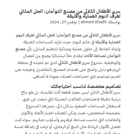
سرير الأطفال الثلاثي من مصنع التوأمان: الحل المثالي
لغرف النوم العملية والأنيقة
بواسطة
ahmed elsafir
|
نوفمبر 27, 2024
سرير الأطفال الثلاثي من مصنع التوأمان: الحل المثالي لغرف النوم
العملية والأنيقة
في عالم اليوم، حيث تتزايد المساحات الضيقة
وتزداد الحاجة إلى حلول عملية ومبتكرة لتنظيم المنازل، يأتي
مصنع
التوأمان لصناعة الأثاث
ليقدم حلاً استثنائيًا يجمع بين الجمال
والوظيفية. مشروع
سرير الأطفال الثلاثي
الذي تم تنفيذه في منطقة
الهرم هو دليل واضح على اهتمام المصنع بالتفاصيل وحرصه على
تقديم تصاميم تلبي احتياجات العملاء بجودة لا تُضاهى.
تصاميم مخصصة تناسب احتياجاتك
سرير الأطفال الثلاثي ليس مجرد قطعة أثاث تقليدية، بل هو نتاج
دراسة دقيقة لاحتياجات العائلات الحديثة التي تبحث عن طرق
لاستغلال المساحات الصغيرة بشكل ذكي. يتميز هذا المشروع
بتصميمه المخصص، حيث يمكن للعملاء اختيار الأبعاد والألوان
والخامات التي تناسب مساحة غرفتهم وأسلوب حياتهم. سواء كنت
تفضل الألوان الهادئة مثل البيج أو الرمادي، أو ترغب في إضافة لمسة
مرحة بألوان زاهية مثل الأزرق أو الوردي، فإن فريق التصميم في