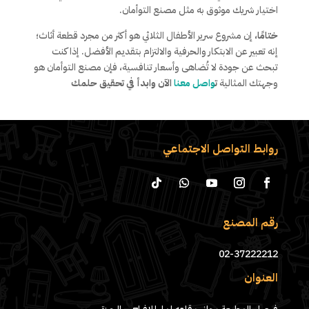
اختيار شريك موثوق به مثل مصنع التوأمان.
ختامًا،
إن مشروع سرير الأطفال الثلاثي هو أكثر من مجرد قطعة أثاث؛
إنه تعبير عن الابتكار والحرفية والالتزام بتقديم الأفضل. إذا كنت
تبحث عن جودة لا تُضاهى وأسعار تنافسية، فإن مصنع التوأمان هو
وجهتك المثالية
ت
واصل معنا
الآن وابدأ في تحقيق حلمك
روابط التواصل الاجتماعي
رقم المصنع
02-37222212
العنوان