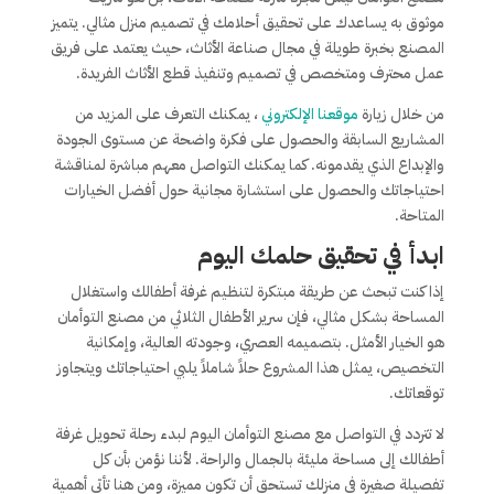
موثوق به يساعدك على تحقيق أحلامك في تصميم منزل مثالي. يتميز
المصنع بخبرة طويلة في مجال صناعة الأثاث، حيث يعتمد على فريق
عمل محترف ومتخصص في تصميم وتنفيذ قطع الأثاث الفريدة.
من خلال زيارة
موقعنا الإلكتروني
، يمكنك التعرف على المزيد من
المشاريع السابقة والحصول على فكرة واضحة عن مستوى الجودة
والإبداع الذي يقدمونه. كما يمكنك التواصل معهم مباشرة لمناقشة
احتياجاتك والحصول على استشارة مجانية حول أفضل الخيارات
المتاحة.
ابدأ في تحقيق حلمك اليوم
إذا كنت تبحث عن طريقة مبتكرة لتنظيم غرفة أطفالك واستغلال
المساحة بشكل مثالي، فإن سرير الأطفال الثلاثي من مصنع التوأمان
هو الخيار الأمثل. بتصميمه العصري، وجودته العالية، وإمكانية
التخصيص، يمثل هذا المشروع حلاً شاملاً يلبي احتياجاتك ويتجاوز
توقعاتك.
لا تتردد في التواصل مع مصنع التوأمان اليوم لبدء رحلة تحويل غرفة
أطفالك إلى مساحة مليئة بالجمال والراحة. لأننا نؤمن بأن كل
تفصيلة صغيرة في منزلك تستحق أن تكون مميزة، ومن هنا تأتي أهمية