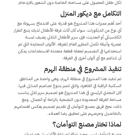
لكل طفل الحصول على مساحته الخاصة دون الشعور بالازدحام.
التكامل مع ديكور المنزل
أحد أهم مميزات هذا المشروع هو قدرته على الاندماج بسهولة مع
أي نوع من الديكورات. سواء كان أثاث غرفة الأطفال لديك يتبع الطراز
الكلاسيكي أو الحديث، فإن سرير الأطفال الثلاثي يضيف لمسة
عصرية وأنيقة تكمل المظهر العام للغرفة. الألوان المحايدة التي تم
استخدامها في التصميم تجعله قطعة متعددة الاستخدامات يمكن
أن تتناغم مع أي ألوان أخرى في الغرفة.
تنفيذ المشروع في منطقة الهرم
تم تنفيذ هذا المشروع في منطقة الهرم، وهي واحدة من المناطق
السكنية الراقية في القاهرة، والتي تتميز بتنوع تصاميم المنازل فيها.
كان التحدي الرئيسي في هذا المشروع هو تصميم سرير ثلاثي يناسب
مساحة الغرفة المحدودة دون التضحية بالراحة أو الجمال. ومع
ذلك، نجح فريق مصنع التوأمان في تقديم تصميم يعكس اهتمامهم
بالتفاصيل وحرصهم على تحقيق رضا العملاء.
لماذا تختار مصنع التوأمان؟
مصنع التوأمان ليس مجرد شركة لصناعة الأثاث، بل هو شريك