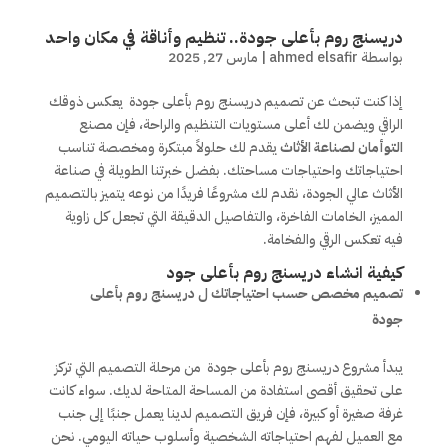
دريسنج روم بأعلى جودة.. تنظيم وأناقة في مكان واحد
بواسطة
ahmed elsafir
|
مارس 27, 2025
إذا كنت تبحث عن تصميم دريسنج روم بأعلى جودة يعكس ذوقك
الراقي ويضمن لك أعلى مستويات التنظيم والراحة، فإن مصنع
التوأمان لصناعة الأثاث
يقدم لك حلولاً مبتكرة ومخصصة تناسب
احتياجاتك واحتياجات مساحتك. بفضل خبرتنا الطويلة في صناعة
الأثاث عالي الجودة، نقدم لك مشروعًا فريدًا من نوعه يتميز بالتصميم
المميز، الخامات الفاخرة، والتفاصيل الدقيقة التي تجعل كل زاوية
فيه تعكس الرقي والفخامة.
كيفية انشاء دريسنج روم بأعلى جود
تصميم مخصص حسب احتياجاتك ل دريسنج روم بأعلى
جودة
يبدأ مشروع دريسنج روم بأعلى جودة من مرحلة التصميم التي تركز
على تحقيق أقصى استفادة من المساحة المتاحة لديك. سواء كانت
غرفة صغيرة أو كبيرة، فإن فريق التصميم لدينا يعمل جنبًا إلى جنب
مع العميل لفهم احتياجاته الشخصية وأسلوب حياته اليومي. نحن