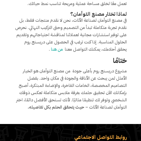
تعمل معًا لخلق مساحة عملية ومريحة تناسب نمط حياتك.
لماذا تختار
مصنع التوأمان
؟
في مصنع التوأمان لصناعة الأثاث، نحن لا نقدم منتجات فقط، بل
نقدم تجربة متكاملة تبدأ من التصميم وحتى التركيب النهائي. نحرص
على توفير استشارات مجانية لعملائنا لمناقشة احتياجاتهم وتقديم
الحلول المناسبة. إذا كنت ترغب في الحصول على دريسنج روم
يحقق أحلامك، يمكنك التواصل معنا
من هنا
.
ختامًا
مشروع دريسنج روم بأعلى جودة من مصنع التوأمان هو الخيار
الأمثل لمن يبحث عن الأناقة والجودة في مكان واحد. بفضل
التصاميم المخصصة، الخامات الفاخرة، والإضاءة المبتكرة، أصبح
بإمكانك الآن تحقيق حلمك بغرفة ملابس متكاملة تعكس ذوقك
الشخصي وتوفر لك تنظيمًا مثاليًا. لأنك تستحق الأفضل دائمًا، اختر
التوأمان لصناعة الأثاث –
حيث يتحقق الحلم بكل تفاصيله.
روابط التواصل الاجتماعي