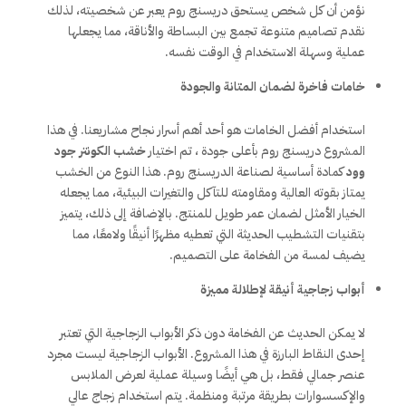
نؤمن أن كل شخص يستحق دريسنج روم يعبر عن شخصيته، لذلك
نقدم تصاميم متنوعة تجمع بين البساطة والأناقة، مما يجعلها
عملية وسهلة الاستخدام في الوقت نفسه.
خامات فاخرة لضمان المتانة والجودة
استخدام أفضل الخامات هو أحد أهم أسرار نجاح مشاريعنا. في هذا
المشروع دريسنج روم بأعلى جودة ، تم اختيار
خشب الكونتر جود
وود
كمادة أساسية لصناعة الدريسنج روم. هذا النوع من الخشب
يمتاز بقوته العالية ومقاومته للتآكل والتغيرات البيئية، مما يجعله
الخيار الأمثل لضمان عمر طويل للمنتج. بالإضافة إلى ذلك، يتميز
بتقنيات التشطيب الحديثة التي تعطيه مظهرًا أنيقًا ولامعًا، مما
يضيف لمسة من الفخامة على التصميم.
أبواب زجاجية أنيقة لإطلالة مميزة
لا يمكن الحديث عن الفخامة دون ذكر الأبواب الزجاجية التي تعتبر
إحدى النقاط البارزة في هذا المشروع. الأبواب الزجاجية ليست مجرد
عنصر جمالي فقط، بل هي أيضًا وسيلة عملية لعرض الملابس
والإكسسوارات بطريقة مرتبة ومنظمة. يتم استخدام زجاج عالي