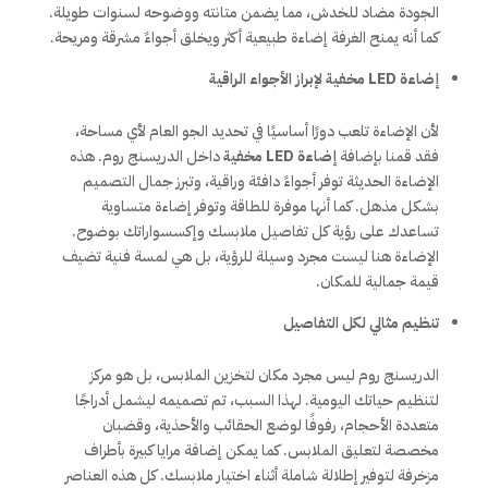
الجودة مضاد للخدش، مما يضمن متانته ووضوحه لسنوات طويلة.
كما أنه يمنح الغرفة إضاءة طبيعية أكثر ويخلق أجواءً مشرقة ومريحة.
إضاءة LED مخفية لإبراز الأجواء الراقية
لأن الإضاءة تلعب دورًا أساسيًا في تحديد الجو العام لأي مساحة،
فقد قمنا بإضافة
إضاءة LED مخفية
داخل الدريسنج روم. هذه
الإضاءة الحديثة توفر أجواءً دافئة وراقية، وتبرز جمال التصميم
بشكل مذهل. كما أنها موفرة للطاقة وتوفر إضاءة متساوية
تساعدك على رؤية كل تفاصيل ملابسك وإكسسواراتك بوضوح.
الإضاءة هنا ليست مجرد وسيلة للرؤية، بل هي لمسة فنية تضيف
قيمة جمالية للمكان.
تنظيم مثالي لكل التفاصيل
الدريسنج روم ليس مجرد مكان لتخزين الملابس، بل هو مركز
لتنظيم حياتك اليومية. لهذا السبب، تم تصميمه ليشمل أدراجًا
متعددة الأحجام، رفوفًا لوضع الحقائب والأحذية، وقضبان
مخصصة لتعليق الملابس. كما يمكن إضافة مرايا كبيرة بأطراف
مزخرفة لتوفير إطلالة شاملة أثناء اختيار ملابسك. كل هذه العناصر