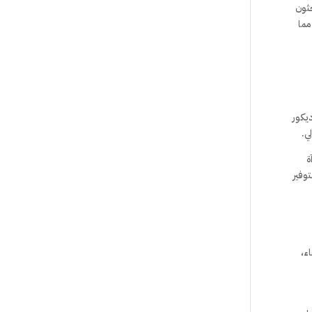
حثون
مما
ديكور
ي.
ة
توفير
ء،