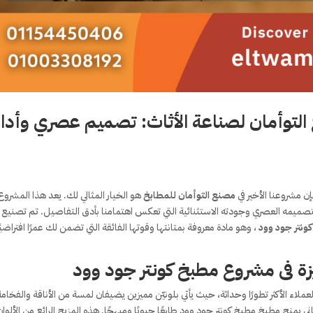
لتوأمان لصناعة الأثاث: تصميم عصري وأدا
ن مشروعنا الأخير في
مصنع التوأمان للمطابخ
هو الخيار المثالي لك. يعد هذا المشروع
بتصميمه العصري وجودته الاستثنائية التي تعكس اهتمامنا بأدق التفاصيل. تم تصنيع 
ونتر جود وود
، وهو مادة معروفة بمتانتها وقوتها الفائقة التي تضمن لك عمرًا افتراضيً
زة فى مشروع مطبخ كونتر جود وود
 الأكثر تطورًا وحداثة، حيث يأتي بلونيّن مميزين يضيفان لمسة من الأناقة والفخامة
ني يمنح مطبخ مطبخ كونتر جود وود طابعًا حيويًا ومبهجًا. هذه المزيج الرائع من الألوان