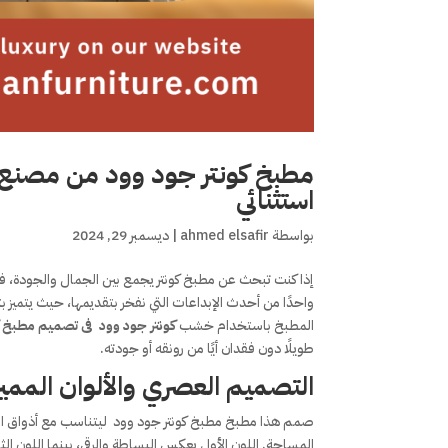
مطبخ كونتر جود وود من مصنع ا
استثنائي
بواسطة
ahmed elsafir
|
ديسمبر 29, 2024
إذا كنت تبحث عن مطبخ كونتر يجمع بين الجمال والجودة، فإ
واحدًا من أحدث الإبداعات التي نفخر بتقديمها، حيث يتميز 
المطبخ باستخدام خشب
كونتر جود وود فى تصميم مطبخ ك
طويلًا دون فقدان أيًا من رونقه أو جودته.
التصميم العصري والألوان الممي
صمم هذا مطبخ مطبخ كونتر جود وود ليتناسب مع أذواق العملاء
المساحة. اللون الأول يعكس البساطة والرقي، بينما اللون الثا