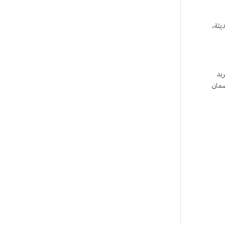
يثة،
ريد
ضمان