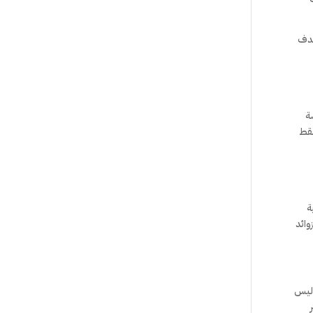
هدف
سة
فقط
ة
وائد
 ليس