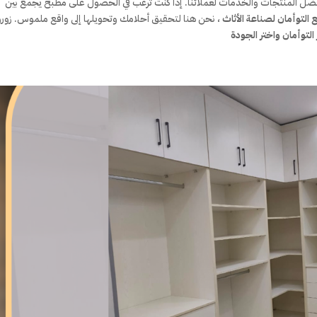
أفضل المنتجات والخدمات لعملائنا. إذا كنت ترغب في الحصول على مطبخ يجمع بين
التوأمان لصناعة الأثاث
، نحن هنا لتحقيق أحلامك وتحويلها إلى واقع ملموس. زورو
 التوأمان واختر الجودة