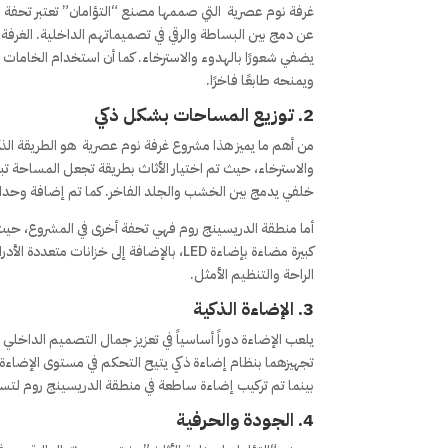
غرفة نوم عصرية التي صممها مصنع “التؤامان” تعتبر تحفة 
عن دمج بين البساطة والرقي في تصميماتهم الداخلية. الغرفة ت
يضفي شعورًا بالهدوء والاسترخاء. كما أن استخدام الخاما
ويمنحه طابعًا فاخرًا.
2.
توزيع المساحات بشكل ذكي
من أهم ما يميز هذا مشروع غرفة نوم عصرية هو الطريقة الذكي
والاسترخاء، حيث تم اختيار الأثاث بطريقة تجعل المساحة تبد
خلفي يدمج بين الخشب والجلد الفاخر. كما تم إضافة وحدات
أما منطقة الدريسينج روم فهي تحفة أخرى في المشروع، حيث ت
كبيرة مضاءة بإضاءة LED، بالإضافة إلى خز
الراحة والتنظيم الأمثل.
3.
الإضاءة الذكية
يلعب الإضاءة دوراً أساسياً في تعزيز جمال التصميم الداخلي
تجهيزهما بنظام إضاءة ذكي يتيح التحكم في مستوى الإضاءة 
بينما تم تركيب إضاءة ساطعة في منطقة الدريسينج روم لتسه
4.
الجودة والحرفية