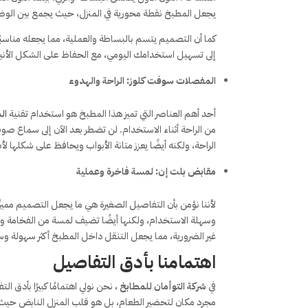
يجعل المطبخ نقطة محورية في المنزل، حيث يجمع بين الوظا
كما أن التصميم يتسم بالبساطة والعملية، مما يجعله مناسب
إلى تسهيل استخدامك اليومي، مع الحفاظ على الشكل ال
المفصلات سوفت كلوز: الراحة والهدوء
أحد أهم العناصر التي تميز هذا المطبخ هو استخدام تقنية
ال
من الراحة أثناء الاستخدام. لن تضطر بعد الآن إلى سماع صوت 
الراحة، ولكنه أيضًا يعزز متانة الأبواب ويحافظ على شكلها ل
مقابض بلت إن: لمسة فاخرة وعملية
لأننا نؤمن بأن التفاصيل الصغيرة هي ما يجعل التصميم مميزً
وسهلة الاستخدام، ولكنها أيضًا تضيف لمسة من الفخامة والر
غير الضرورية، مما يجعل التنقل داخل المطبخ أكثر سهولة و
اهتمامنا بأدق التفاصيل
في
شركة التوأمان للمطابخ
، نحن نولي اهتمامًا كبيرًا بأد
مجرد مكان لتحضير الطعام، بل هو قلب المنزل النابض حيث