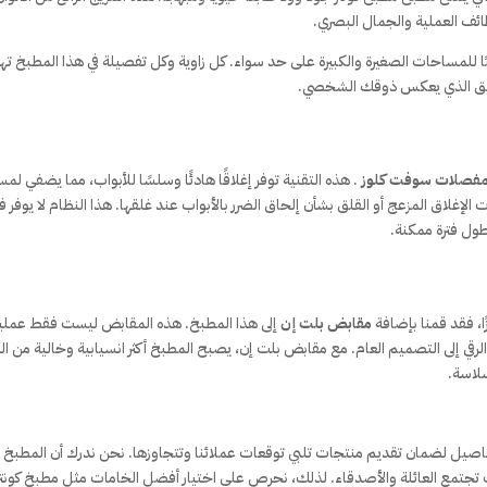
ئف العملية والجمال البصري.
ًا للمساحات الصغيرة والكبيرة على حد سواء. كل زاوية وكل تفصيلة في هذا المطبخ ت
أنيق الذي يعكس ذوقك الشخصي.
مفصلات سوفت كلوز
. هذه التقنية توفر إغلاقًا هادئًا وسلسًا للأبواب، مما يضفي لم
الإغلاق المزعج أو القلق بشأن إلحاق الضرر بالأبواب عند غلقها. هذا النظام لا يوفر 
أطول فترة ممكنة.
ا، فقد قمنا بإضافة
مقابض بلت إن
إلى هذا المطبخ. هذه المقابض ليست فقط عملي
قي إلى التصميم العام. مع مقابض بلت إن، يصبح المطبخ أكثر انسيابية وخالية من الز
سلاسة.
ق التفاصيل لضمان تقديم منتجات تلبي توقعات عملائنا وتتجاوزها. نحن ندرك أن المطبخ
 تجتمع العائلة والأصدقاء. لذلك، نحرص على اختيار أفضل الخامات مثل مطبخ كونتر