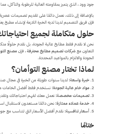
جود وود ، الذي يتميز بمقاومته العالية للرطوبة والتآكل، مما 
بالإضافة إلى ذلك، نعمل دائمًا على تقديم تصميمات عصري
فإن فريق التصميم لدينا لديه الخبرة اللازمة لإنشاء مطب
حلول متكاملة لجميع احتياجات
نحن لا نقدم فقط مطابخ عالية الجودة، بل نقدم حلولًا مت
التعاون مع
شركات تصميم مطابخ محترفة
، فإن
مصنع التو
الجودة والالتزام بالمواعيد المحددة.
لماذا تختار مصنع التوأمان؟
خبرة واسعة:
لدينا سنوات طويلة من الخبرة في مجال صناع
مواد خام عالية الجودة:
نستخدم فقط أفضل الخامات مث
تصميمات مخصصة:
نعمل معك لفهم احتياجاتك وتق
خدمة عملاء ممتازة:
نحن دائمًا مستعدون لاستقبال است
أسعار تنافسية:
نقدم أفضل الأسعار التي تتناسب مع جود
ختامًا