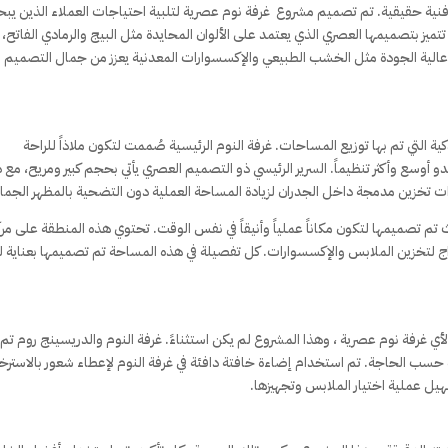
فنية حقيقية. تم تصميم مشروع غرفة نوم عصرية لتلبية احتياجات العملاء الذين يب
تميز بتصميمها العصري الذي يعتمد على الألوان المحايدة مثل البيج والرمادي الفاتح، 
ت عالية الجودة مثل الخشب الطبيعي والإكسسوارات المعدنية يعزز من جمال التصميم
ة التي تم بها توزيع المساحات. غرفة النوم الرئيسية صُممت لتكون ملاذاً للراحة
و أوسع وأكثر تنظيماً. السرير الرئيسي ذو التصميم العصري يأتي بحجم كبير ومريح، مع 
 تخزين مدمجة داخل الجدران لزيادة المساحة العملية دون التضحية بالمظهر الجمال
م تصميمها لتكون مكاناً عملياً وأنيقاً في نفس الوقت. تحتوي هذه المنطقة على مرآ
انات متعددة الأدراج لتخزين الملابس والإكسسوارات. كل تفصيلة في هذه المساحة تم تصميمها بعناية ل
 لأي غرفة نوم عصرية ، وهذا المشروع لم يكن استثناءً. غرفة النوم والدريسينج روم تم
حسب الحاجة. تم استخدام إضاءة خافتة دافئة في غرفة النوم لإعطاء شعور بالاسترخا
يل عملية اختيار الملابس وتجهيزها.