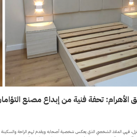
 الأهرام: تحفة فنية من إبداع مصنع التؤاما
لمنزل، فهي الملاذ الشخصي الذي يعكس شخصية أصحابه ويقدم لهم الراحة والسكينة 