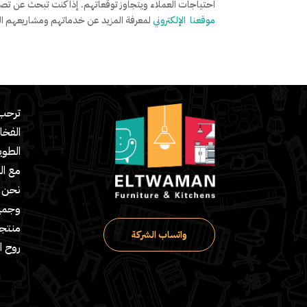
احتياجات العملاء ويتجاوز توقعاتهم. إذا كنت تبحث عن تصميم
موقعنا الإلكتروني
لمعرفة المزيد عن خدماتهم ومشاريعهم الم
ترحب 
الفخا
مع ال
نحن ش
وجميع
منتج
واتساب الشركة
روح ا