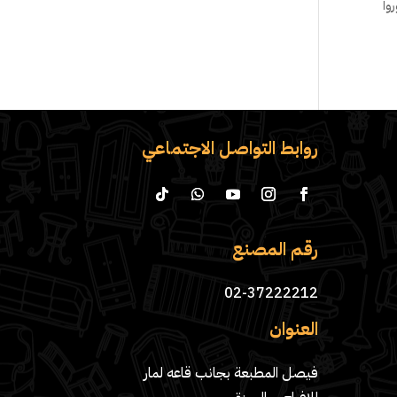
وا
روابط التواصل الاجتماعي
رقم المصنع
02-37222212
العنوان
فيصل المطبعة بجانب قاعه لمار