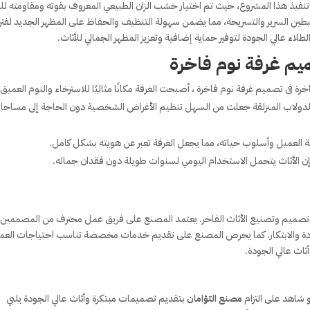
فيذ هذا المشروع، حيث تم اختيار خشب الزان الطبيعي المعروف بقوته ومقاومته للت
بطين السرير والتسريحة، مما يضمن سهولة التنظيف والحفاظ على المظهر الجديد لفتر
اء عالي الجودة لتوفير حماية إضافية وتعزيز المظهر الجمالي للأثاث.
م غرفة نوم فاخرة
رة فى تصميم غرفة نوم فاخرة ، أصبحت الغرفة مكانًا مثاليًا للاسترخاء والنوم العميق.
اب الدولاب المنزلقة جعلت من السهل تنظيم الأغراض الشخصية دون الحاجة إلى مساح
ميل وأسلوب حياته، مما يجعل الغرفة تعبر عن هويته بشكل كامل.
إن الأثاث يتحمل الاستخدام اليومي لسنوات طويلة دون فقدان جماله.
ل تصميم وتصنيع الأثاث الفاخر. يعتمد المصنع على فريق عمل محترف من المصممين
ودة والابتكار. كما يحرص المصنع على تقديم خدمات مخصصة تناسب احتياجات العمل
ثاث عالي الجودة.
 شاهد على التزام
مصنع التؤامان
بتقديم تصميمات مبتكرة وأثاث عالي الجودة يلبي