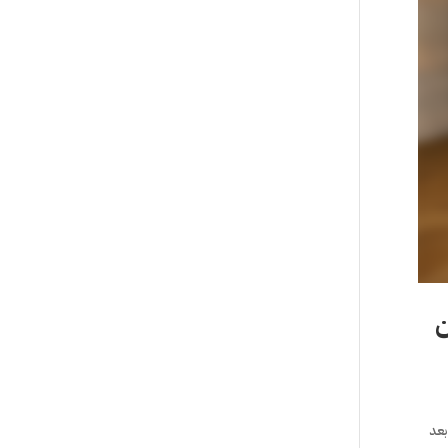
ن
بعد