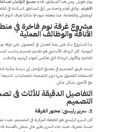
يوم طويل. ومن هذا المنطلق، قدم
مصنع التؤامان لصناعة 
الأهرام
، والتي تُعتبر واحدة من أرقى المناطق السكنية في ا
الوظيفي والفخامة، مما يجعله نموذجًا مثاليًا لغرف النوم الح
مشروع غرفة نوم فاخرة في منطقة
الأناقة والوظائف العملية
بدأ المشروع بناءً على رغبة العميل في الحصول على غرفة نو
اليومية. كان الهدف الأساسي هو تقديم تصميم يناسب المساحة
الفاخرة والألوان الهادئة التي تعكس أجواء الهدوء والدفء.
استند فريق التصميم في مصنع التؤامان إلى دراسة متأنية 
الاستفادة القصوى منها دون التضحية بالجماليات. النتيج
مع الأخرى بشكل مثالي.
التفاصيل الدقيقة للأثاث فى تص
التصميم
1.
سرير رئيسى: محور الغرفة
كان السرير الرئيسي هو القطعة المركزية في التصميم، حيث 
لمسة عصرية، حيث جاء السرير بظهر عالي مبطن بأقمشة فاخر