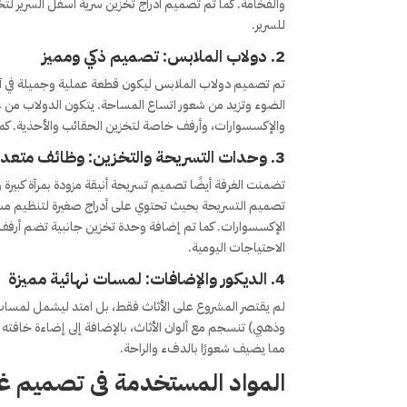
والفخامة. كما تم تصميم أدراج تخزين سرية أسفل السرير لت
للسرير.
2.
دولاب الملابس: تصميم ذكي ومميز
تم تصميم دولاب الملابس ليكون قطعة عملية وجميلة في آن
الضوء وتزيد من شعور اتساع المساحة. يتكون الدولاب من
والإكسسوارات، وأرفف خاصة لتخزين الحقائب والأحذية. كما 
3.
وحدات التسريحة والتخزين: وظائف متعد
تصميم التسريحة بحيث تحتوي على أدراج صغيرة لتنظيم مس
الإكسسوارات. كما تم إضافة وحدة تخزين جانبية تضم أرفف
الاحتياجات اليومية.
4.
الديكور والإضافات: لمسات نهائية مميزة
لم يقتصر المشروع على الأثاث فقط، بل امتد ليشمل لمسات الد
وذهبي) تنسجم مع ألوان الأثاث، بالإضافة إلى إضاءة خافته 
مما يضيف شعورًا بالدفء والراحة.
المواد المستخدمة
فى تصميم غر