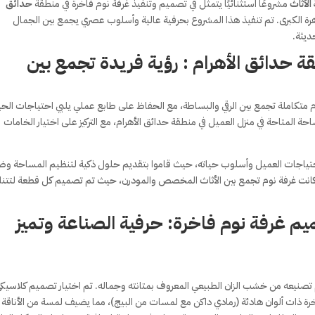
الأثاث
مشروعًا استثنائيًا يتمثل في تصميم وتنفيذ غرفة نوم فاخرة في منطقة
حدائق
لقاهرة الكبرى. تم تنفيذ هذا المشروع بحرفية عالية وأسلوب عصري يجمع بين الجمال
ديثة.
 حدائق الأهرام : رؤية فريدة تجمع بين
م متكاملة تجمع بين الرقي والبساطة، مع الحفاظ على طابع عملي يلبي احتياجات الحي
 المتاحة في منزل العميل في منطقة حدائق الأهرام، مع التركيز على اختيار الخامات
لاحتياجات العميل وأسلوب حياته، حيث قاموا بتقديم حلول ذكية لتنظيم المساحة و
ة كانت غرفة نوم تجمع بين الأثاث المخصص والمودرن، حيث تم تصميم كل قطعة لتتن
ميم غرفة نوم فاخرة: حرفية الصناعة وتميز
تم تصنيعه من خشب الزان الطبيعي المعروف بمتانته وجماله. تم اختيار تصميم كلاسيك
ة ذات ألوان هادئة (رمادي داكن مع لمسات من البيج)، مما يضيف لمسة من الأناقة