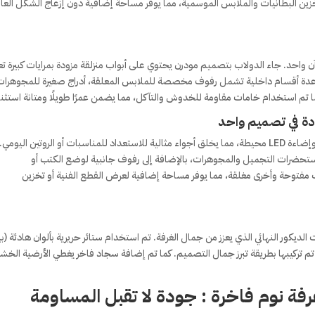
خزين البطانيات والملابس الموسمية، مما يوفر مساحة إضافية دون إزعاج الشكل العا
 واحد. جاء الدولاب بتصميم مودرن يحتوي على أبواب منزلقة مزودة بمرايات كبيرة 
 عدة أقسام داخلية تشمل رفوف مخصصة للملابس المعلقة، أدراج صغيرة للمجوهرا
تم استخدام خامات مقاومة للخدوش والتآكل، مما يضمن عمرًا طويلًا ومتانة استثنائ
دة في تصميم واحد
تضمنت الغرفة أيضًا تصميم تسريحة أنيقة مزودة بمرآة كبيرة وإضاءة LED محيطة، مما يخلق أجواء مثالية للاستعداد للمناسبات أو الروتين اليو
تحضرات التجميل والمجوهرات، بالإضافة إلى رفوف جانبية لوضع الكتب أو
 مفتوحة وأخرى مغلقة، مما يوفر مساحة إضافية لعرض القطع الفنية أو تخزين
يكور النهائي الذي يعزز من جمال الغرفة. تم استخدام ستائر حريرية بألوان هادئة (ب
تم تركيبها بطريقة تبرز جمال التصميم. كما تم إضافة سجاد فاخر يغطي الأرضية الخشب
فة نوم فاخرة
: جودة لا تقبل المساومة