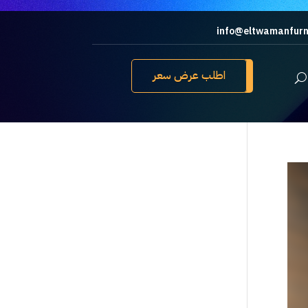
info@eltwamanfurn
اطلب عرض سعر