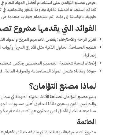
حرص مصنع التؤامان على استخدام أفضل المواد الخام في تن
كما تم استخدام أقمشة فاخرة مقاومة للبقع والتجاعيد في ت
طويلة. بالإضافة إلى ذلك، تم استخدام طبقات متعددة من الطل
الفوائد التي يقدمها مشروع
تصمي
تعزيز الراحة والاسترخاء:
بفضل التصميم المريح والمواد الفاخ
تنظيم المساحة:
الحلول الذكية مثل الأدراج السرية وأبو
إضافية.
إضفاء لمسة شخصية:
التصميم المخصص يعكس شخصية الع
جودة ومتانة:
بفضل المواد المستخدمة والحرفية العالية، ف
لماذا مصنع التؤامان؟
يتميز
مصنع التؤامان لصناعة الأثاث
بخبرته الطويلة في مجا
والحرفيين الذين يسعون دائمًا لتحقيق أعلى مستويات الج
مما يجعله الخيار الأمثل لمن يبحثون عن تصميمات فريدة وأ
الخاتمة
مشروع تصميم غرفة نوم فاخرة في منطقة حدائق الأهرام هو