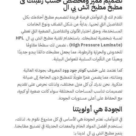
تصميم مميز ومخصص حسب رغبتك فى
مطبخ مطبخ اتش بي ال
نقدم لك في التوأمان فرصة فريدة لتصميم مطبخ أحلامك بكل
التفاصيل التي تحبها. بدايةً من شكل الضلف ونوع الخامات
المستخدمة، وحتى اختيار الألوان والتفاصيل الصغيرة التي تعطي
لمسة شخصية لمطبخك. باستخدام تقنية مطبخ اتش بي ال
HPL
(High Pressure Laminate)
، نضمن لك سطحًا مقاومًا
للخدوش والحرارة والرطوبة، مما يجعل مطبخك دائمًا يبدو جديدًا
وبعيدًا عن التأثيرات السلبية للعوامل البيئية.
كما نعتمد على
خشب كونتر جود وود
المعروف بجودته العالية
ومتانته، مما يضمن عمرًا طويلًا للمطبخ دون الحاجة إلى صيانة
متكررة. نحن ندرك أن كل منزل مختلف، ولذلك نحرص على تقديم
تصميمات تناسب المساحات المختلفة سواء كانت صغيرة أو كبيرة،
مع الحفاظ على أعلى مستويات الجودة.
الجودة هي أولويتنا
في التوأمان، نعتبر الجودة هي الأساس في كل مشروع نقوم به. لذلك،
نستخدم أفضل المواد الخام والمعدات الحديثة في تصنيع مطابخنا.
يتميز مطبخ اتش بي ال لدينا بـ: