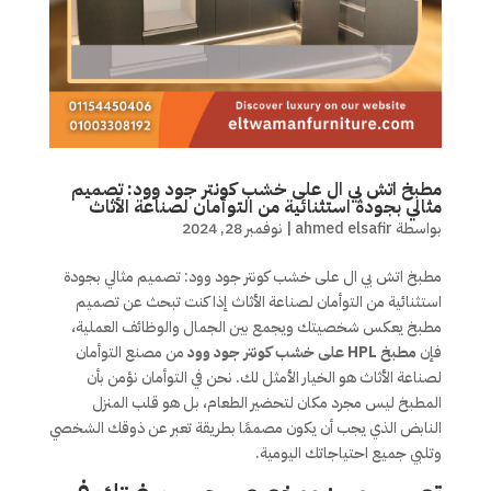
مطبخ اتش بي ال على خشب كونتر جود وود: تصميم
مثالي بجودة استثنائية من التوأمان لصناعة الأثاث
بواسطة
ahmed elsafir
|
نوفمبر 28, 2024
مطبخ اتش بي ال على خشب كونتر جود وود: تصميم مثالي بجودة
استثنائية من التوأمان لصناعة الأثاث إذا كنت تبحث عن تصميم
مطبخ يعكس شخصيتك ويجمع بين الجمال والوظائف العملية،
فإن
مطبخ HPL على خشب كونتر جود وود
من مصنع التوأمان
لصناعة الأثاث هو الخيار الأمثل لك. نحن في التوأمان نؤمن بأن
المطبخ ليس مجرد مكان لتحضير الطعام، بل هو قلب المنزل
النابض الذي يجب أن يكون مصممًا بطريقة تعبر عن ذوقك الشخصي
وتلبي جميع احتياجاتك اليومية.