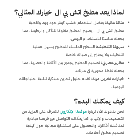
لماذا يعد مطبخ اتش بي ال خيارك المثالي؟
متانة عالية:
بفضل استخدام خشب كونتر جود وود وتغطية
مطبخ اتش بي ال ، يصبح المطبخ مقاومًا للتآكل والرطوبة، مما
يجعله مناسبًا للاستخدام اليومي.
سهولة التنظيف:
السطح الملساء للمطبخ يسهل عملية
التنظيف ولا يحتاج إلى صيانة خاصة.
مظهر عصري:
تصميم المطبخ يجمع بين الأناقة والعصرية، مما
يجعله نقطة محورية في منزلك.
خيارات تخزين مرنة:
نقدم حلول تخزين مبتكرة لتلبية احتياجاتك
اليومية.
كيف يمكنك البدء؟
نحن ندعوك الآن لزيارة
موقعنا الإلكتروني
للتعرف على المزيد من
التصميمات والإلهام. كما يمكنك التواصل مع فريقنا مباشرة
لمناقشة أفكارك والحصول على استشارة مجانية حول كيفية
تصميم مطبخ أحلامك.