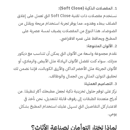
المفصلات الذكية (Soft Close):
نستخدم مفصلات ذات تقنية Soft Close التي تعمل على إغلاق
الضلف ببطء وهدوء، مما يوفر تجربة استخدام مريحة ويقلل من
الضوضاء. هذا النوع من المفصلات يضيف لمسة عصرية على
المطبخ ويحافظ على عمره الافتراضي.
الألوان المتنوعة:
نقدم مجموعة واسعة من الألوان التي يمكن أن تتناسب مع ديكور
منزلك. سواء كنت تفضل الألوان الهادئة مثل الأبيض والرمادي، أو
الألوان الجريئة مثل الأخضر الداكن والأزرق الكوبالت، فإننا نضمن لك
تحقيق التوازن المثالي بين الجمال والوظائف.
التصاميم العملية:
نركز على توفير حلول تخزينية ذكية لجعل مطبخك أكثر تنظيمًا. من
أدراج متعددة الطبقات إلى رفوف قابلة للتعديل، نحن نأخذ في
الاعتبار كل التفاصيل التي تسهل عليك استخدام المطبخ بشكل
يومي.
لماذا تختار التوأمان لصناعة الأثاث؟