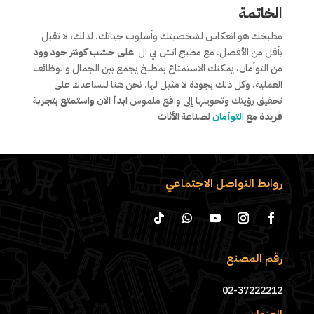
الخاتمة
مطبخك هو انعكاس لشخصيتك وأسلوب حياتك. لذلك، لا تقبل
بأقل من الأفضل. مع مطبخ اتش بي ال
على خشب كونتر جود وود
من التوأمان، يمكنك الاستمتاع بمطبخ يجمع بين الجمال والوظائف
العملية، وكل ذلك بجودة لا مثيل لها. نحن هنا لنساعدك على
تحقيق رؤيتك وتحويلها إلى واقع ملموس
ابدأ الآن واستمتع بتجربة
فريدة مع
التوأمان
لصناعة الأثاث
روابط التواصل الاجتماعي
رقم المصنع
02-37222212